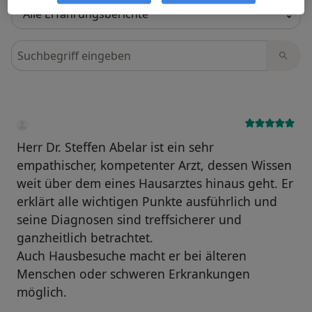
Bewertungen durchsuchen
Herr Dr. Steffen Abelar ist ein sehr
empathischer, kompetenter Arzt, dessen Wissen
weit über dem eines Hausarztes hinaus geht. Er
erklärt alle wichtigen Punkte ausführlich und
seine Diagnosen sind treffsicherer und
ganzheitlich betrachtet.
Auch Hausbesuche macht er bei älteren
Menschen oder schweren Erkrankungen
möglich.