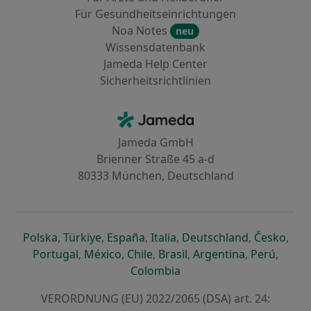
Für Gesundheitseinrichtungen
Noa Notes
neu
Wissensdatenbank
Jameda Help Center
Sicherheitsrichtlinien
Kontakt
Jameda - Startseite
Jameda GmbH
Brienner Straße 45 a-d
80333 München, Deutschland
öffnet in einer neuen Registerkarte
öffnet in einer neuen Registerkarte
öffnet in einer neuen Registerk
öffnet in einer neuen Reg
öffnet in ei
öffn
Polska
,
Türkiye
,
España
,
Italia
,
Deutschland
,
Česko
,
öffnet in einer neuen Registerkarte
öffnet in einer neuen Registerkarte
öffnet in einer neuen Register
öffnet in einer neuen R
öffnet in ei
öffnet
Portugal
,
México
,
Chile
,
Brasil
,
Argentina
,
Perú
,
öffnet in einer neuen Re
Colombia
VERORDNUNG (EU) 2022/2065 (DSA) art. 24: