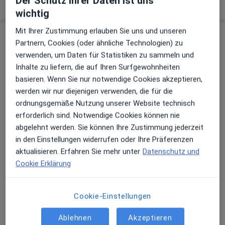
Der Schutz ihrer Daten ist uns
über die Adresse
wichtig
Mit Ihrer Zustimmung erlauben Sie uns und unseren
Erfahrungen
Partnern, Cookies (oder ähnliche Technologien) zu
verwenden, um Daten für Statistiken zu sammeln und
Bewerten
Inhalte zu liefern, die auf Ihren Surfgewohnheiten
basieren. Wenn Sie nur notwendige Cookies akzeptieren,
werden wir nur diejenigen verwenden, die für die
ordnungsgemäße Nutzung unserer Website technisch
19 Bewertungen
erforderlich sind. Notwendige Cookies können nie
abgelehnt werden. Sie können Ihre Zustimmung jederzeit
in den Einstellungen widerrufen oder Ihre Präferenzen
Jede einzelne Bewertungen ist wichtig. Wir
aktualisieren. Erfahren Sie mehr unter
Datenschutz und
prüfen und moderieren Bewertungen
Cookie Erklärung
gemäß unserer Richtlinien. Erfahren Sie
mehr über Bewertungen und wie wir
Mehr übe
Sterne berechnen unter
Mehr erfahren
Cookie-Einstellungen
Ablehnen
Akzeptieren