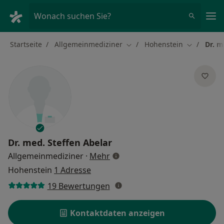
Ha
Wonach suchen Sie?
Startseite
Allgemeinmediziner
Hohenstein
Dr. m
Stadt ändern
Stadt ände
Dr. med.
Steffen Abelar
über Spezialisierungen
Allgemeinmediziner
·
Mehr
Hohenstein
1 Adresse
19 Bewertungen
Kontaktdaten anzeigen