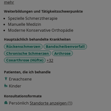
Über mich
mehr
auf praktischen Erfahrungswerten der jeweiligen
funktionelle Verbände
Fachrichtung und werden in der Wissenschaft
Weiterbildungen und Tätigkeitsschwerpunkte
Bewegungstherapie:
Anleitung zu
teilweise noch diskutiert.
Spezielle Schmerztherapie
Eigenübungen und physikalischen Maßnahmen
Manuelle Medizin
Ärztliche Zweitmeinung:
Beratung vor
Moderne Konservative Orthopädie
geplanten Operationen
Hauptsächlich behandelte Krankheiten
Postoperative Betreuung:
Nachbehandlung
Rückenschmerzen
Bandscheibenvorfall
nach chirurgischen Eingriffen
Chronische Schmerzen
Arthrose
a11y_sr_more_diseases
Coxarthrose (Hüfte)
+32
Patienten, die ich behandle
Erwachsene
Kinder
Konsultationsformate
Persönlich
Standorte anzeigen (1)