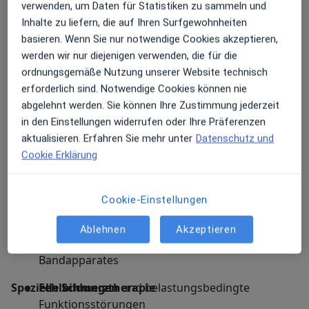
verwenden, um Daten für Statistiken zu sammeln und
Muskelverspannungen
und funktionelle
Bewegungstherapie:
Anleitung zu
Inhalte zu liefern, die auf Ihren Surfgewohnheiten
Blockaden
Eigenübungen und physikalischen Maßnahmen
basieren. Wenn Sie nur notwendige Cookies akzeptieren,
Nachbehandlung
nach
werden wir nur diejenigen verwenden, die für die
Ärztliche Zweitmeinung:
Beratung vor
wirbelsäulenchirurgischen Eingriffen
ordnungsgemäße Nutzung unserer Website technisch
geplanten Operationen
erforderlich sind. Notwendige Cookies können nie
abgelehnt werden. Sie können Ihre Zustimmung jederzeit
Gelenke, Sehnen & Sport
Postoperative Betreuung:
Nachbehandlung
in den Einstellungen widerrufen oder Ihre Präferenzen
nach chirurgischen Eingriffen
Arthrose-Management
der großen Gelenke
aktualisieren. Erfahren Sie mehr unter
Datenschutz und
(Hüfte, Knie, Schulter) sowie der kleinen Gelenke
Cookie Erklärung
(Hand, Fuß)
Sportverletzungen
und akute
Cookie-Einstellungen
Überlastungsschäden
Ablehnen
Akzeptieren
Sehnenerkrankungen
und Beschwerden des
Bandapparates
Spezielle Schmerztherapie
Fehlbildungen
und belastungsbedingte
Funktionsstörungen