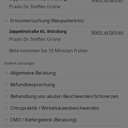
können.
Praxis Dr. Steffen Gröne
*Eine Behandlung auf Augenhöhe: Ihr
Wohlbefinden und Ihre Fragen stehen im
Erstuntersuchung (Neupatient/in)
Zentrum unserer
gemeinsamen Planung.
Zeppelinstraße 65, Würzburg
Mehr erfahren
Praxis Dr. Steffen Gröne
Sie sollen unsere Praxis medizinisch gut versorgt
Bitte kommen Sie 10 Minuten früher.
verlassen. Wir legen Wert darauf, dass Sie sich
während des gesamten Prozesses gesehen und
Andere Leistungen
verstanden fühlen. Wir sind überzeugt:
Transparente Kommunikation ist ein wesentlicher
Allgemeine Beratung
Baustein für eine patientenorientierte
Befundbesprechung
Behandlung.
Behandlung von akuten Beschwerden/Schmerzen
Chiropraktik / Wirbelsäulenbeschwerden
CMD / Kiefergelenk (Beratung)