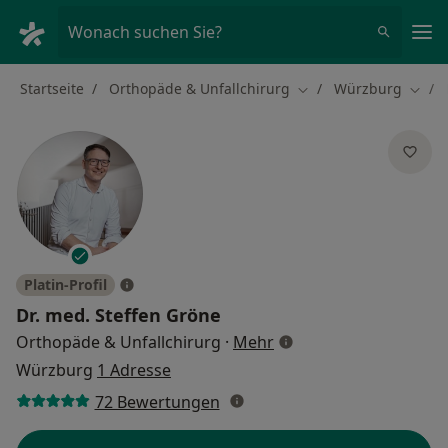
Ha
Wonach suchen Sie?
Startseite
Orthopäde & Unfallchirurg
Würzburg
Stadt ändern
Stadt
Platin-Profil
Dr. med.
Steffen Gröne
über Spezialisierungen
Orthopäde & Unfallchirurg
·
Mehr
Würzburg
1 Adresse
72 Bewertungen