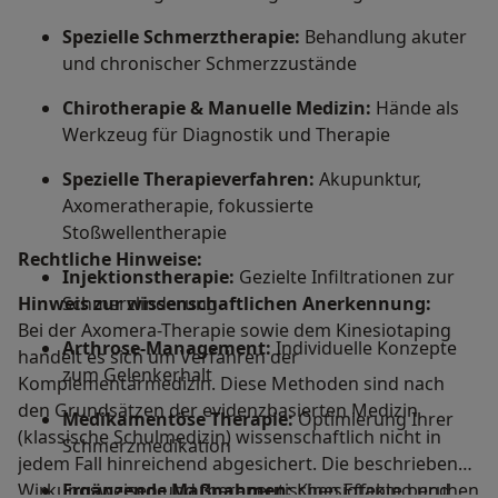
Spezielle Schmerztherapie:
Behandlung akuter
und chronischer Schmerzzustände
Chirotherapie & Manuelle Medizin:
Hände als
Werkzeug für Diagnostik und Therapie
Spezielle Therapieverfahren:
Akupunktur,
Axomeratherapie, fokussierte
Stoßwellentherapie
Rechtliche Hinweise:
Injektionstherapie:
Gezielte Infiltrationen zur
Hinweis zur wissenschaftlichen Anerkennung:
Schmerzlinderung
Bei der Axomera-Therapie sowie dem Kinesiotaping
Arthrose-Management:
Individuelle Konzepte
handelt es sich um Verfahren der
zum Gelenkerhalt
Komplementärmedizin. Diese Methoden sind nach
den Grundsätzen der evidenzbasierten Medizin
Medikamentöse Therapie:
Optimierung Ihrer
(klassische Schulmedizin) wissenschaftlich nicht in
Schmerzmedikation
jedem Fall hinreichend abgesichert. Die beschriebenen
Wirkungsweisen und therapeutischen Effekte beruhen
Ergänzende Maßnahmen:
Kinesiotaping und