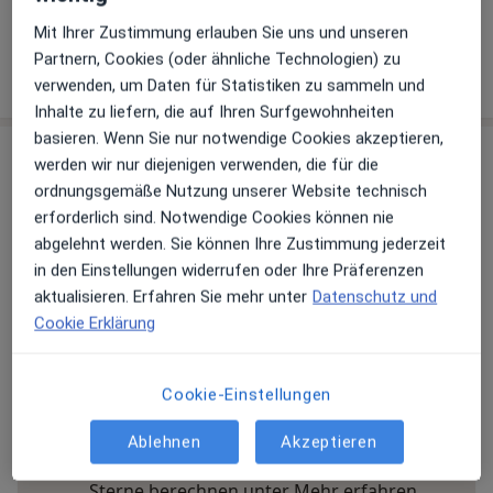
030 213...
Telefonnummer anzeigen
Mit Ihrer Zustimmung erlauben Sie uns und unseren
Partnern, Cookies (oder ähnliche Technologien) zu
Mehr Details anzeigen
über die Adresse
verwenden, um Daten für Statistiken zu sammeln und
Inhalte zu liefern, die auf Ihren Surfgewohnheiten
basieren. Wenn Sie nur notwendige Cookies akzeptieren,
Erfahrungen
werden wir nur diejenigen verwenden, die für die
ordnungsgemäße Nutzung unserer Website technisch
Bewerten
erforderlich sind. Notwendige Cookies können nie
abgelehnt werden. Sie können Ihre Zustimmung jederzeit
in den Einstellungen widerrufen oder Ihre Präferenzen
aktualisieren. Erfahren Sie mehr unter
Datenschutz und
9 Bewertungen
Cookie Erklärung
Jede einzelne Bewertungen ist wichtig. Wir
Cookie-Einstellungen
prüfen und moderieren Bewertungen
gemäß unserer Richtlinien. Erfahren Sie
Ablehnen
Akzeptieren
mehr über Bewertungen und wie wir
Mehr übe
Sterne berechnen unter
Mehr erfahren