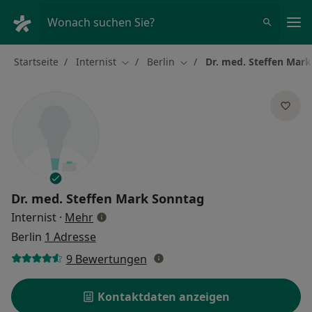
Ha
Wonach suchen Sie?
Startseite
Internist
Berlin
Dr. med. Steffen Mar
Stadt ändern
Stadt ändern
Dr. med.
Steffen Mark Sonntag
über Spezialisierungen
Internist
·
Mehr
Berlin
1 Adresse
9 Bewertungen
Kontaktdaten anzeigen