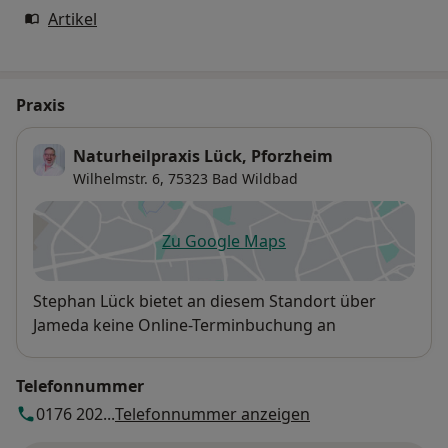
Artikel
Praxis
Naturheilpraxis Lück, Pforzheim
Wilhelmstr. 6,
75323
Bad Wildbad
Zu Google Maps
öffnet in einer neuen Registe
Verfügbarkeit
Stephan Lück bietet an diesem Standort über
Jameda keine Online-Terminbuchung an
Telefonnummer
0176 202...
Telefonnummer anzeigen