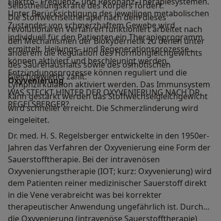
Elektro– Frequenz– und Resonanz–Therapiesystemen.
Selbstheilungskräfte des Körpers fördert.
Unter Berücksichtigung des jeweiligen metabolischen
Die Stoffwechseltherapie nach dem dieses
Zustandes von schmerzhaftem Gewebe wird
revolutionären Verfahren funktioniert arbeitet nach
individuell für den Patienten ein Therapieprogramm
den Mechanismen der Biokybernetik zu denen unter
ermittelt. Heilungs– und Regenerationsprozesse
anderem die Regulation des Hormongleichgewichts
können aktiviert und beschleunigt werden.
des Säurehaushalts sowie des osmotischen
Entzündungsprozesse können reguliert und die
Gleichgewichts zählt.
Oxyvenierung
Lymphzirkulation aktiviert werden. Das Immunsystem
WAS STECKT HINTER DER OXYVENIERUNG NACH DR.
kann gestärkt werden das Stoffwechselgleichgewicht
REGELSBERGER?
wird schneller erreicht. Die Schmerzlinderung wird
eingeleitet.
Dr. med. H. S. Regelsberger entwickelte in den 1950er-
Jahren das Verfahren der Oxyvenierung eine Form der
Sauerstofftherapie. Bei der intravenösen
Oxyvenierungstherapie (IOT; kurz: Oxyvenierung) wird
dem Patienten reiner medizinischer Sauerstoff direkt
in die Vene verabreicht was bei korrekter
therapeutischer Anwendung ungefährlich ist. Durch
die Oxyvenierung (intravenöse Sauerstofftherapie)