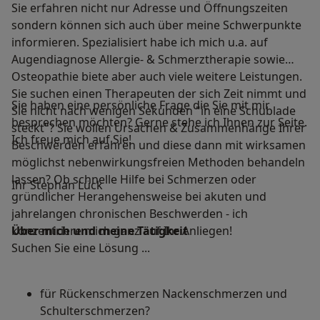
Sie erfahren nicht nur Adresse und Öffnungszeiten
sondern können sich auch über meine Schwerpunkte
informieren. Spezialisiert habe ich mich u.a. auf
Augendiagnose Allergie- & Schmerztherapie sowie
Osteopathie biete aber auch viele weitere Leistungen.
Sie suchen einen Therapeuten der sich Zeit nimmt und
Sie haben eine persönliche Frage die Sie mit mir
Sie nicht nach wenigen Sekunden "in eine Schublade
besprechen möchten? Gerne stehe ich Ihnen zur Seite.
steckt"? Sie wollen Ursachen & Zusammenhänge Ihrer
Ich freue mich auf Sie!
Beschwerden erfahren und diese dann mit wirksamen
möglichst nebenwirkungsfreien Methoden behandeln
lassen? Ob schnelle Hilfe bei Schmerzen oder
Ihr Stephan Lück
gründlicher Herangehensweise bei akuten und
jahrelangen chronischen Beschwerden - ich
konzentriere mich ganz auf Ihr Anliegen!
Über mich und meine Tätigkeit
Suchen Sie eine Lösung ...
für Rückenschmerzen Nackenschmerzen und
Schulterschmerzen?