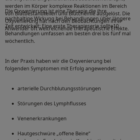
werden im Körper komplexe Reaktionen im Bereich
Die Oxyvenierung ist eine Therapie die ihre
von Blutbestandteilen und Blutchemie ausgelöst. Die
nachhaltige Wirkung bei Behandlungen über längere
Oxyvenierung hat nach den Beobachtungen ihrer
Zeit entwickelt: Eine erste Therapieserie sollte10
Anwender oft weitreichende therapeutische Effekte.
Behandlungen umfassen am besten drei bis fünf mal
wöchentlich.
In der Praxis haben wir die Oxyvenierung bei
folgenden Symptomen mit Erfolg angewendet:
arterielle Durchblutungsstörungen
Störungen des Lymphflusses
Venenerkrankungen
Hautgeschwüre „offene Beine“