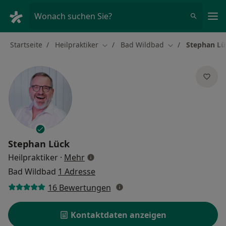
Ha
Wonach suchen Sie?
Startseite
Heilpraktiker
Bad Wildbad
Stephan Lü
Stadt ändern
Stadt ändern
Stephan Lück
über Spezialisierungen
Heilpraktiker
·
Mehr
Bad Wildbad
1 Adresse
16 Bewertungen
Kontaktdaten anzeigen