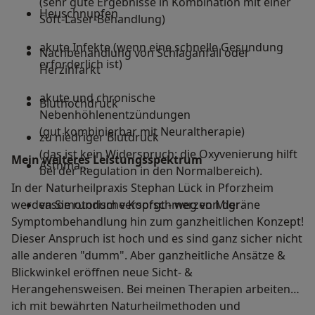
(sehr gute Ergebnisse in Kombination mit einer
Heuschnupfen
Soft-Laser-Behandlung)
akute Infekte (wenn eine schnelle Gesundung
Nachbehandlung von Schlaganfall oder
erforderlich ist)
Herzinfarkt
akute und chronische
Bluthochdruck
Nebenhöhlenentzündungen
(gut kombinierbar mit Neuraltherapie)
zu niedriger Blutdruck
(das ist kein Widerspruch: die Oxyvenierung hilft
Mein weiteres Leistungs­spektrum
Asthma...
bei der Regulation in den Normalbereich).
In der Naturheilpraxis Stephan Lück in Pforzheim
werden Sie rundum versorgt - weg von der
vasomotorische Kopfschmerzen Migräne
Symptombehandlung hin zum ganzheitlichen Konzept!
Dieser Anspruch ist hoch und es sind ganz sicher nicht
alle anderen "dumm". Aber ganzheitliche Ansätze &
Blickwinkel eröffnen neue Sicht- &
Herangehensweisen. Bei meinen Therapien arbeiten
ich mit bewährten Naturheilmethoden und