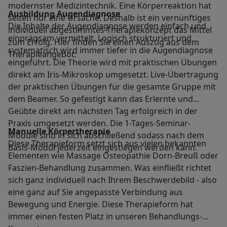
modernster Medizintechnik. Eine Körperreaktion hat
Ausbildung Augendiagnose
selten nur eine Ursache. Deshalb ist ein vernünftiges
Die Inhalte der Augendiagnose werden einfach und
individuell abgestimmtes Therapiekonzept das Mittel
einprägsam vermittelt. Logisch strukturiert und
zum Erfolg. Hier finden Sie einen Auszug aus dem
systematisch wird immer tiefer in die Augendiagnose
Therapieangebot:
eingeführt. Die Theorie wird mit praktischen Übungen
direkt am Iris-Mikroskop umgesetzt. Live-Übertragung
der praktischen Übungen für die gesamte Gruppe mit
dem Beamer. So gefestigt kann das Erlernte und
Geübte direkt am nächsten Tag erfolgreich in der
Praxis umgesetzt werden. Die 1-Tages-Seminar-
Manuelle Körpertherapie
Module sind in sich abschließend sodass nach dem
Diese Therapieform setzt sich aus vielen bekannten
Basis-Modul jederzeit eingestiegen werden kann.
Elementen wie Massage Osteopathie Dorn-Breuß oder
Faszien-Behandlung zusammen. Was einfließt richtet
sich ganz individuell nach Ihrem Beschwerdebild - also
eine ganz auf Sie angepasste Verbindung aus
Bewegung und Energie. Diese Therapieform hat
immer einen festen Platz in unseren Behandlungs-