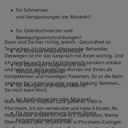
für Schmerzen
und Verspannungen der Muskeln?
für Gelenkschmerzen und
Bewegungseinschränkungen?
Dann sind Sie hier richtig. Jedoch - Gesundheit ist
Teamarbeit. Ich bin kein allwissender Behandler.
für Arthrose Rheuma Arthritis?
Deswegen ist mir das Gespräch mit Ihnen wichtig. Und
ich spreche auch kein Fachchinesisch sondern erkläre
für Blähungen Magendruck und
und rede mit verständlichen Worten mit Ihnen als
Verdauungsprobleme?
kompetenten und mündigen Patienten. So ist die Bahn
geebnet für Linderung oder sogar Heilung. Nehmen
für Allergien und Hautprobleme?
Sie mich beim Wort.
für Kopfschmerzen oder Migräne?
Mein Name ist Stephan Lück geboren 1969 in
Pforzheim. Ich bin verheiratet und habe 3 Kinder. Als
für innere Anspannung hohen Stress
Heilpraktiker arbeite ich nun in 2. Generation. Meine
Konzentrationsprobleme?
Eltern haben über 30 Jahre hier in Pforzheim-Eutingen