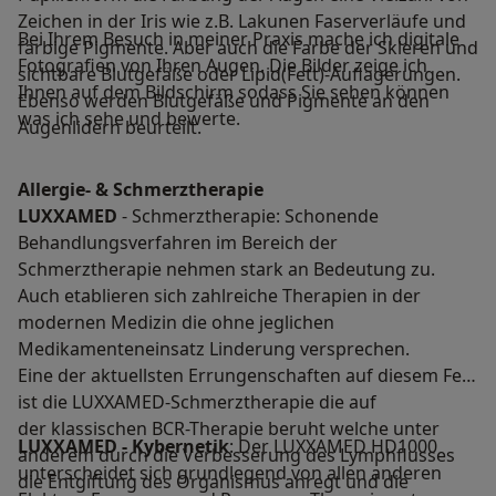
Zeichen in der Iris wie z.B. Lakunen Faserverläufe und
Bei Ihrem Besuch in meiner Praxis mache ich digitale
farbige Pigmente. Aber auch die Farbe der Skleren und
Fotografien von Ihren Augen. Die Bilder zeige ich
sichtbare Blutgefäße oder Lipid(Fett)-Auflagerungen.
Ihnen auf dem Bildschirm sodass Sie sehen können
Ebenso werden Blutgefäße und Pigmente an den
was ich sehe und bewerte.
Augenlidern beurteilt.
Allergie- & Schmerztherapie
LUXXAMED
- Schmerztherapie: Schonende
Behandlungsverfahren im Bereich der
Schmerztherapie nehmen stark an Bedeutung zu.
Auch etablieren sich zahlreiche Therapien in der
modernen Medizin die ohne jeglichen
Medikamenteneinsatz Linderung versprechen.
Eine der aktuellsten Errungenschaften auf diesem Feld
ist die LUXXAMED-Schmerztherapie die auf
der klassischen BCR-Therapie beruht welche unter
LUXXAMED - Kybernetik
: Der LUXXAMED HD1000
anderem durch die Verbesserung des Lymphflusses
unterscheidet sich grundlegend von allen anderen
die Entgiftung des Organismus anregt und die