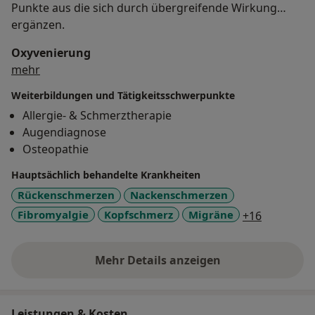
Punkte aus die sich durch übergreifende Wirkung
ergänzen.
Oxyvenierung
Über mich
mehr
Weiterbildungen und Tätigkeitsschwerpunkte
Allergie- & Schmerztherapie
Augendiagnose
Osteopathie
Hauptsächlich behandelte Krankheiten
Rückenschmerzen
Nackenschmerzen
a11y_sr_m
Fibromyalgie
Kopfschmerz
Migräne
+16
Mehr Details anzeigen
über Erfahrungen
Leistungen & Kosten