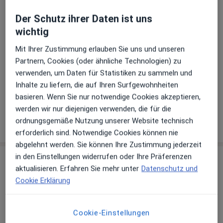
Zahlungsmodalitäten (private Besuche)
Der Schutz ihrer Daten ist uns
wichtig
Akzeptierte Versicherungen
Details
Mit Ihrer Zustimmung erlauben Sie uns und unseren
Partnern, Cookies (oder ähnliche Technologien) zu
Telefonnummer
verwenden, um Daten für Statistiken zu sammeln und
02367 1...
Telefonnummer anzeigen
Inhalte zu liefern, die auf Ihren Surfgewohnheiten
02367 1...
Telefonnummer anzeigen
basieren. Wenn Sie nur notwendige Cookies akzeptieren,
werden wir nur diejenigen verwenden, die für die
Mehr Details anzeigen
ordnungsgemäße Nutzung unserer Website technisch
über die Adresse
erforderlich sind. Notwendige Cookies können nie
abgelehnt werden. Sie können Ihre Zustimmung jederzeit
in den Einstellungen widerrufen oder Ihre Präferenzen
Erfahrungen
aktualisieren. Erfahren Sie mehr unter
Datenschutz und
Cookie Erklärung
Bewerten
Cookie-Einstellungen