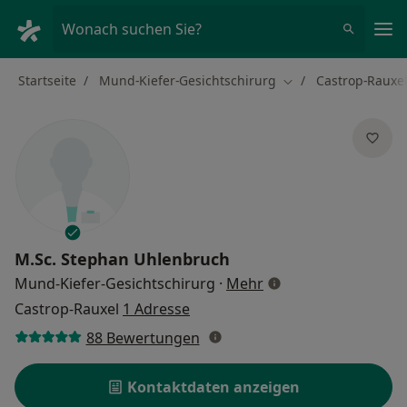
Ha
Wonach suchen Sie?
Startseite
Mund-Kiefer-Gesichtschirurg
Castrop-Rauxe
Stadt ändern
M.Sc.
Stephan Uhlenbruch
über Spezialisierung
Mund-Kiefer-Gesichtschirurg
·
Mehr
Castrop-Rauxel
1 Adresse
88 Bewertungen
Kontaktdaten anzeigen