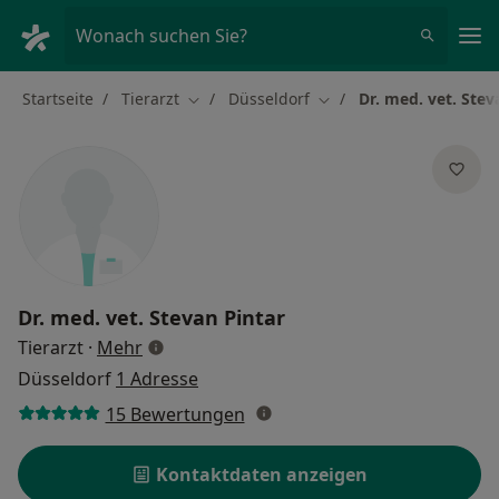
Ha
Wonach suchen Sie?
Startseite
Tierarzt
Düsseldorf
Dr. med. vet. Stev
Stadt ändern
Stadt ändern
Dr. med. vet.
Stevan Pintar
über Spezialisierungen
Tierarzt
·
Mehr
Düsseldorf
1 Adresse
15 Bewertungen
Kontaktdaten anzeigen