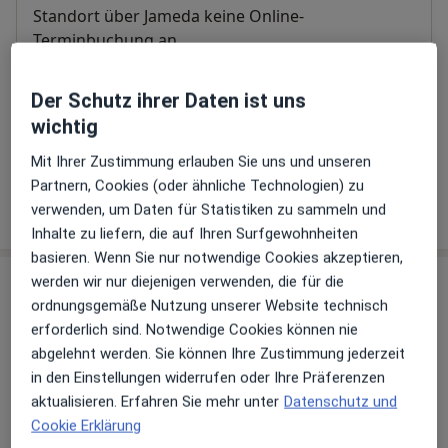
Standort über Jameda keine Online-
Terminbuchung an
Der Schutz ihrer Daten ist uns
Telefonnummer
wichtig
0211 7...
Telefonnummer anzeigen
0211 2...
Telefonnummer anzeigen
Mit Ihrer Zustimmung erlauben Sie uns und unseren
Partnern, Cookies (oder ähnliche Technologien) zu
Mehr Details anzeigen
verwenden, um Daten für Statistiken zu sammeln und
über die Adresse
Inhalte zu liefern, die auf Ihren Surfgewohnheiten
basieren. Wenn Sie nur notwendige Cookies akzeptieren,
werden wir nur diejenigen verwenden, die für die
Erfahrungen
ordnungsgemäße Nutzung unserer Website technisch
erforderlich sind. Notwendige Cookies können nie
Bewerten
abgelehnt werden. Sie können Ihre Zustimmung jederzeit
in den Einstellungen widerrufen oder Ihre Präferenzen
aktualisieren. Erfahren Sie mehr unter
Datenschutz und
15 Bewertungen
Cookie Erklärung