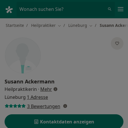
Ha
Wonach suchen Sie?
Startseite
Heilpraktiker
Lüneburg
Susann Acke
Stadt ändern
Stadt ändern
Susann Ackermann
über Spezialisierungen
Heilpraktikerin
·
Mehr
Lüneburg
1 Adresse
3 Bewertungen
Kontaktdaten anzeigen