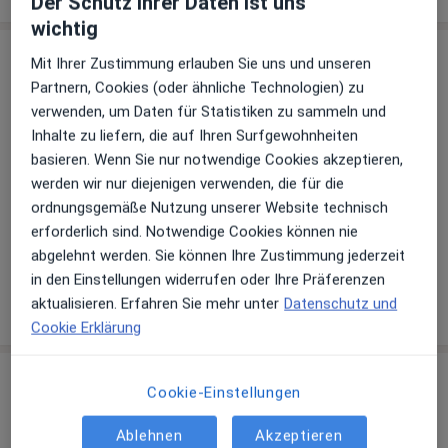
Der Schutz ihrer Daten ist uns
wichtig
Sind Sie Susann Ackermann?
Mit Ihrer Zustimmung erlauben Sie uns und unseren
Arzt-Info
Partnern, Cookies (oder ähnliche Technologien) zu
verwenden, um Daten für Statistiken zu sammeln und
Hinterlegen Sie kostenlos ein Portraitbild, Ihre
Inhalte zu liefern, die auf Ihren Surfgewohnheiten
Sprechzeiten und Leistungen. Dadurch werden Sie
basieren. Wenn Sie nur notwendige Cookies akzeptieren,
besser gefunden. Lassen Sie sich außerdem bereits
werden wir nur diejenigen verwenden, die für die
vor Veröffentlichung kostenfrei über neue
ordnungsgemäße Nutzung unserer Website technisch
Patienten-Feedbacks per E-Mail informieren.
erforderlich sind. Notwendige Cookies können nie
abgelehnt werden. Sie können Ihre Zustimmung jederzeit
in den Einstellungen widerrufen oder Ihre Präferenzen
Jetzt als Arzt anmelden
aktualisieren. Erfahren Sie mehr unter
Datenschutz und
Cookie Erklärung
Praxis
Cookie-Einstellungen
Praxis Susann Ackermann Heilpraktikerin
Ablehnen
Akzeptieren