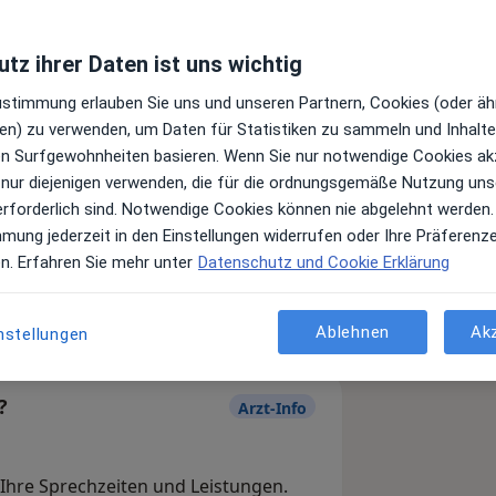
tz ihrer Daten ist uns wichtig
Zustimmung erlauben Sie uns und unseren Partnern, Cookies (oder äh
en) zu verwenden, um Daten für Statistiken zu sammeln und Inhalte 
ren Surfgewohnheiten basieren. Wenn Sie nur notwendige Cookies ak
 nur diejenigen verwenden, die für die ordnungsgemäße Nutzung uns
erforderlich sind. Notwendige Cookies können nie abgelehnt werden.
Leistungen und Kosten
mmung jederzeit in den Einstellungen widerrufen oder Ihre Präferenz
e Informationen über Leistungen
en. Erfahren Sie mehr unter
Datenschutz und Cookie Erklärung
ügt.
Ablehnen
Ak
nstellungen
?
Arzt-Info
, Ihre Sprechzeiten und Leistungen.