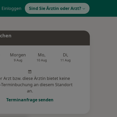
Einloggen
Sind Sie Ärztin oder Arzt?
uchen
e
Morgen
Mo,
Di,
Mi,
Do,
9 Aug
10 Aug
11 Aug
12 Aug
13 Au
r Arzt bzw. diese Ärztin bietet keine
e-Terminbuchung an diesem Standort
an.
Terminanfrage senden