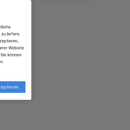
nliche
zu liefern,
zeptieren,
erer Website
 Sie können
en
zeptieren