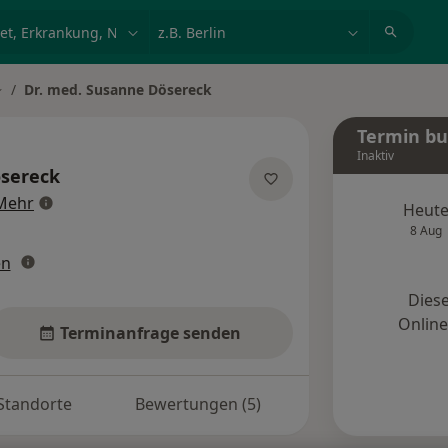
et, Erkrankung, Name
z.B. Berlin
Dr. med. Susanne Dösereck
tadt ändern
Termin b
Inaktiv
sereck
über Spezialisierungen
Mehr
Heut
8 Aug
en
Diese
Onlin
Terminanfrage senden
Standorte
Bewertungen (5)