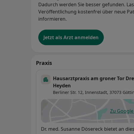
Dadurch werden Sie besser gefunden. Lass
Veröffentlichung kostenfrei über neue Pa
informieren.
Jetzt als Arzt anmelden
Praxis
Hausarztpraxis am groner Tor Dr
Heyden
Berliner Str. 12,
Innenstadt
, 37073
Götti
Zu Googl
öf
Verfügbarkeit
Dr. med. Susanne Dösereck bietet an di