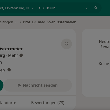
et, Erkrankung, Name
z.B. Berlin
elfingen
Prof. Dr. med. Sven Ostermeier
ern
Stadt ändern
Heut
7 Aug
Ostermeier
über Spezialisierungen
urg
·
Mehr
n
Keine
gen
Nachricht senden
tandorte
Bewertungen (73)