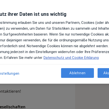
tz ihrer Daten ist uns wichtig
Top 10
Top 20
Top 20
Zustimmung erlauben Sie uns und unseren Partnern, Cookies (oder äh
Juni 2022
Juni 2022
Juni 2022
en) zu verwenden, um Daten für Statistiken zu sammeln und Inhalte 
ren Surfgewohnheiten basieren. Wenn Sie nur notwendige Cookies ak
 nur diejenigen verwenden, die für die ordnungsgemäße Nutzung uns
erforderlich sind. Notwendige Cookies können nie abgelehnt werden.
mmung jederzeit in den Einstellungen widerrufen oder Ihre Präferenz
en. Erfahren Sie mehr unter
Datenschutz und Cookie Erklärung
il. Ich möchte dass Sie sich bei mir
nen ersten Einblick in mein
Ablehnen
Ak
tig Sie individuell fachkompetent und
nstellungen
ndeln.
ontaktieren!
esellschaften