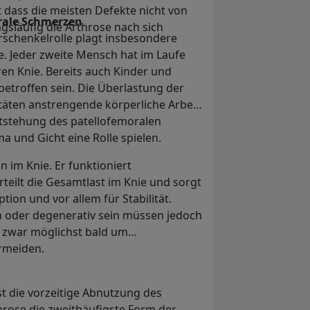
 dass die meisten Defekte nicht von
rale Schmerzen
släufig die Arthrose nach sich
schenkelrolle plagt insbesondere
e. Jeder zweite Mensch hat im Laufe
n Knie. Bereits auch Kinder und
etroffen sein. Die Überlastung der
itäten anstrengende körperliche Arbeit
ntstehung des patellofemoralen
 und Gicht eine Rolle spielen.
n im Knie. Er funktioniert
teilt die Gesamtlast im Knie und sorgt
ion und vor allem für Stabilität.
 oder degenerativ sein müssen jedoch
 zwar möglichst bald um
rmeiden.
ist die vorzeitige Abnutzung des
hrose die zweithäufigste Form der