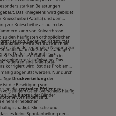
besonders starken Belastungen
fgebaut. Das Kniegelenk wird gebildet
 Kniescheibe (Patella) und dem
ung zur Kniescheibe als auch das
 Kammern kann von Kniearthrose
lb zu den häufigsten orthopädischen
griff des sog. negativen Radsturzes
krankheit\". Wird Arthrose im Knie
ad nicht in der optimalen Neigung zur
ehandelt kann sie zur vollständigen
zeugs. Dadurch kommt es zu
Kniearthrose erhalten allein in
t verminderter Laufleistung. Das
00 Patienten eine Knie-Total-
z korrigiert wird löst das Problem
chmäßig abgenutzt werden. Nur durch
hmäßige
Druckverteilung
der
 ist die Beseitigung von
 sind die
zentralen Pfeiler
des
 vorzeitigem Gelenkverschleiß häufig
ren. Eine
Ruptur
der Bänder
ymptome vorhanden sind.
zu einem erheblichen
altig schädigt. Klinische und
ass es keine Spontanheilung der