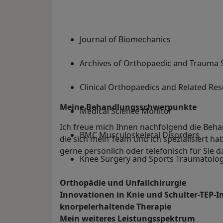
Journal of Biomechanics
Archives of Orthopaedic and Trauma 
Clinical Orthopaedics and Related Re
Meine Behandlungs­schwerpunkte
Medical Science Monitor
Ich freue mich Ihnen nachfolgend die Beh
BMC Musculoskeletal Disorders
die sich mein Team und ich spezialisiert ha
gerne persönlich oder telefonisch für Sie d
Knee Surgery and Sports Traumatolo
Orthopädie und Unfallchirurgie
Innovationen in Knie und Schulter-TEP-
knorpelerhaltende Therapie
Mein weiteres Leistungs­spektrum