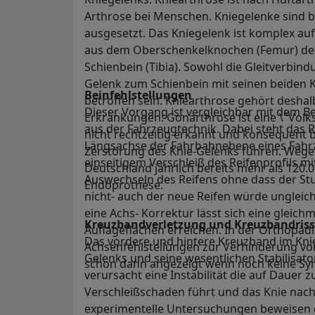
Arthrose bei Menschen. Kniegelenke sind 
ausgesetzt. Das Kniegelenk ist komplex au
aus dem Oberschenkelknochen (Femur) der
Schienbein (Tibia). Sowohl die Gleitverbind
Gelenk zum Schienbein mit seinen beiden
Beinfehlstellungen
betroffen sein. Kniearthrose gehört desha
Dieser Vorgang ist vergleichbar mit dem Be
Erkrankungen: Gonarthrose ist eine \"Volks
aus der Fahrzeugtechnik. Dabei steht das R
nicht rechtzeitig erkannt und konsequent b
Längsachse der Fahrbahnebene eines Fahr
Zerstörung des Knie-Gelenks führen. Wegen 
einseitigem Verschleiß des Reifenprofils mi
Deutschland jährlich bereits mehr als 120.0
Auswechseln des Reifens ohne dass der Stur
Endoprothese.
nicht- auch der neue Reifen würde unglei
eine Achs- Korrektur lässt sich eine gleic
Kreuzbandverletzung und Kreuzbandriss
Auflageflächen erreichen. In der Orthopädie
Das vordere und hintere Kreuzband im Knie
Achsenfehlstellungen zur Verhinderung von
Gelenks und seine wesentlichen Stabilisato
schon dann angezeigt wenn noch keine S
verursacht eine Instabilität die auf Dauer 
Verschleißschaden führt und das Knie nachh
experimentelle Untersuchungen beweisen d