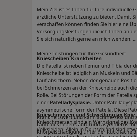
Mein Ziel ist es Ihnen für Ihre individuell
ärztliche Unterstützung zu bieten. Damit Si
verschaffen können finden Sie hier eine Üb
Versorgungsleistungen die ich Ihnen anbie
Sie sich natürlich gerne an mich wenden.
Meine Leistungen für Ihre Gesundheit:
Kniescheiben-Krankheiten
Die Patella ist neben Femur und Tibia der d
Kniescheibe ist lediglich an Muskeln und 
Lauf absichern. Neben der genauen Position
bei Schmerzen an der Kniescheibe auch di
Rolle. Bei Störungen der Form der Patella 
einer
Patelladysplasie.
Unter Patelladyspl
asymmetrische Form der Patella. Diese Pate
Knieschmerzen und Schwellung im Knie
Krankheitswert und kann schmerzlos und 
Knieschmerzen sind ein Warnsignal des Kö
Laufe des Lebens aufgrund asymmetrischer
Volksleiden: Allein in Deutschland sind et
Knorpelschädigung unter der Rückfläche der
davon betroffen. Es gibt unterschiedliche 