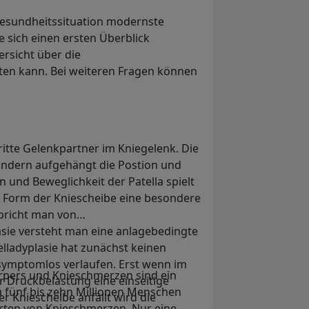
e Gesundheitssituation modernste
e sich einen ersten Überblick
ersicht über die
ten kann. Bei weiteren Fragen können
ritte Gelenkpartner im Kniegelenk. Die
Bändern aufgehängt die Postion und
 und Beweglichkeit der Patella spielt
e Form der Kniescheibe eine besondere
spricht man von
asie versteht man eine anlagebedingte
lladyplasie hat zunächst keinen
symptomlos verlaufen. Erst wenn im
rpers und Knieschmerzen sind ein
 Druckbelastung eine einseitige
wa fünf bis zehn Millionen Menschen
 Kniescheibe anfällt wird die
Arten von Knieschmerzen. Nur eine