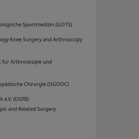
tologische Sportmedizin (GOTS)
logy Knee Surgery and Arthroscopy
t für Arthroskopie und
hopädische Chirurgie (DGOOC)
 e.V. (DGfB)
opic and Related Surgery