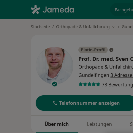
Fachgebi
Startseite
Orthopäde & Unfallchirurg
Gund
Stadt änd
Platin-Profil
Prof. Dr. med.
Sven 
Orthopäde & Unfallchir
Gundelfingen
3 Adresse
73 Bewertun
Telefonnummer anzeigen
Über mich
Leistungen
S