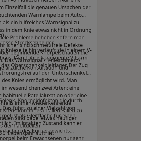
m Einzelfall die genauen Ursachen der
fleuchtenden Warnlampe beim Auto
 als ein hilfreiches Warnsignal zu
ss in dem Knie etwas nicht in Ordnung
n)
h viele Probleme beheben sofern man
 grosse Strecksehne der
fährlicher sind schmerzfreie Defekte
 Knieseite hin verläuft sie in einem V-
 oder beginnende Knorpelschäden die
hens. Durch ihre kongruente V-Form
. Das Warnsignal \"Knieschmerz\"
n das Oberschenkelgleitlager. Der Zug
ge ärztliche Konsultation und
strörungsfrei auf den Unterschenkel
des Knies ermöglicht wird. Man
 im wesentlichen zwei Arten: eine
habituelle Patellaluxation oder eine
Gelenk- Knorpeldefekten die durch
enfalls immer wiederkehrende
 Das führt zu einer Vielzahl von
eistens kommt es in allen Fällen zu
l ist als Gleitfläche für einen
Frauen sind dabei etwas häufiger
lich. Im intakten Zustand kann er
s der habituellen
enfachen des Körpergewichts
0. Lebensjahr auftritt.
kknorpel beim Erwachsenen nur sehr