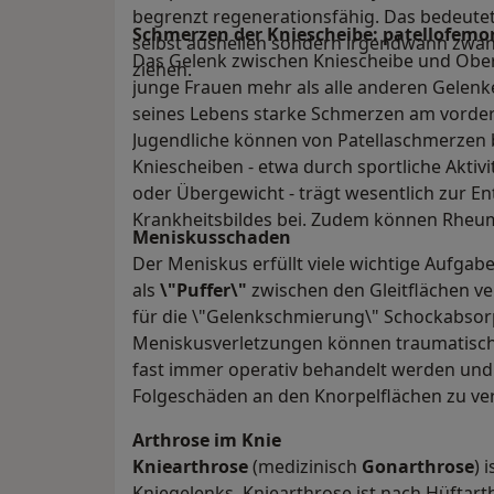
begrenzt regenerationsfähig. Das bedeutet
Schmerzen der Kniescheibe: patellofemo
selbst ausheilen sondern irgendwann zwang
Das Gelenk zwischen Kniescheibe und Ober
ziehen.
junge Frauen mehr als alle anderen Gelenk
seines Lebens starke Schmerzen am vordere
Jugendliche können von Patellaschmerzen b
Kniescheiben - etwa durch sportliche Aktiv
oder Übergewicht - trägt wesentlich zur E
Krankheitsbildes bei. Zudem können Rheuma
Meniskusschaden
Der Meniskus erfüllt viele wichtige Aufgabe
als
\"Puffer\"
zwischen den Gleitflächen ver
für die \"Gelenkschmierung\" Schockabsorpt
Meniskusverletzungen können traumatisch
fast immer operativ behandelt werden und
Folgeschäden an den Knorpelflächen zu ve
Arthrose im Knie
Kniearthrose
(medizinisch
Gonarthrose
) 
Kniegelenks. Kniearthrose ist nach Hüftart