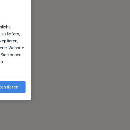
nliche
zu liefern,
zeptieren,
erer Website
 Sie können
en
zeptieren