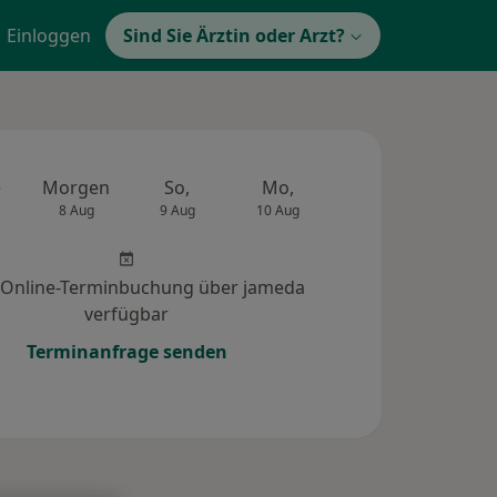
Einloggen
Sind Sie Ärztin oder Arzt?
e
Morgen
So,
Mo,
Di,
Mi,
8 Aug
9 Aug
10 Aug
11 Aug
12 Au
 Online-Terminbuchung über jameda
verfügbar
Terminanfrage senden