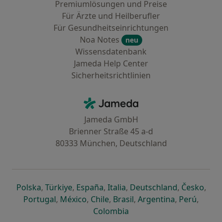
Premiumlösungen und Preise
Für Ärzte und Heilberufler
Für Gesundheitseinrichtungen
Noa Notes
neu
Wissensdatenbank
Jameda Help Center
Sicherheitsrichtlinien
Kontakt
Jameda - Startseite
Jameda GmbH
Brienner Straße 45 a-d
80333 München, Deutschland
öffnet in einer neuen Registerkarte
öffnet in einer neuen Registerkarte
öffnet in einer neuen Registerk
öffnet in einer neuen Reg
öffnet in ei
öffn
Polska
,
Türkiye
,
España
,
Italia
,
Deutschland
,
Česko
,
öffnet in einer neuen Registerkarte
öffnet in einer neuen Registerkarte
öffnet in einer neuen Register
öffnet in einer neuen R
öffnet in ei
öffnet
Portugal
,
México
,
Chile
,
Brasil
,
Argentina
,
Perú
,
öffnet in einer neuen Re
Colombia