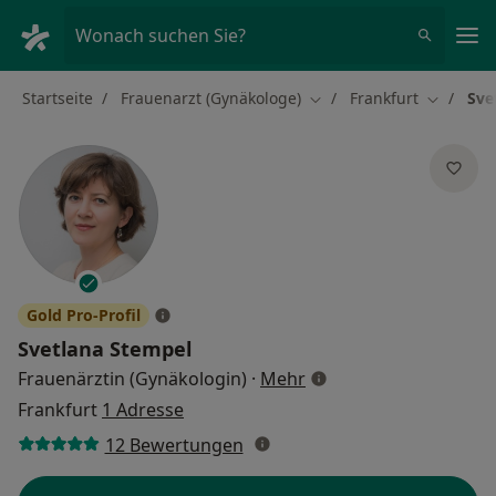
Ha
Wonach suchen Sie?
Startseite
Frauenarzt (Gynäkologe)
Frankfurt
Sve
Stadt ändern
Stadt än
Gold Pro-Profil
Svetlana Stempel
über Spezialisierunge
Frauenärztin (Gynäkologin)
·
Mehr
Frankfurt
1 Adresse
12 Bewertungen