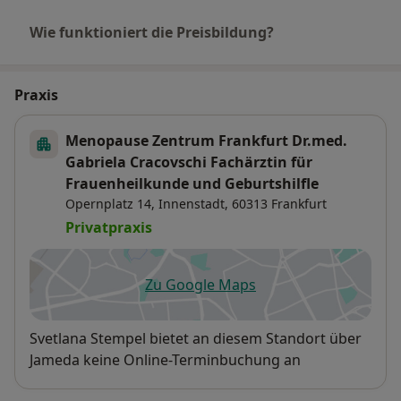
Wie funktioniert die Preisbildung?
Praxis
Menopause Zentrum Frankfurt Dr.med.
Gabriela Cracovschi Fachärztin für
Frauenheilkunde und Geburtshilfle
Opernplatz 14,
Innenstadt
, 60313
Frankfurt
Privatpraxis
Zu Google Maps
öffnet in einer neuen Registe
Verfügbarkeit
Svetlana Stempel bietet an diesem Standort über
Jameda keine Online-Terminbuchung an