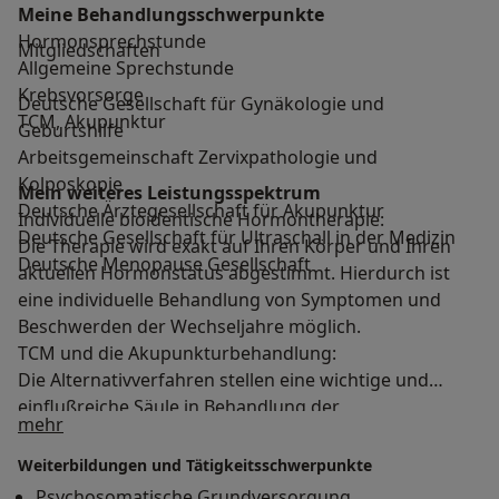
Meine Behandlungs­schwerpunkte
Hormonsprechstunde
Mitgliedschaften
Allgemeine Sprechstunde
Krebsvorsorge
Deutsche Gesellschaft für Gynäkologie und
TCM, Akupunktur
Geburtshilfe
Arbeitsgemeinschaft Zervixpathologie und
Kolposkopie
Mein weiteres Leistungs­spektrum
Deutsche Ärztegesellschaft für Akupunktur
Individuelle bioidentische Hormontherapie:
Deutsche Gesellschaft für Ultraschall in der Medizin
Die Therapie wird exakt auf Ihren Körper und Ihren
Deutsche Menopause Gesellschaft
aktuellen Hormonstatus abgestimmt. Hierdurch ist
eine individuelle Behandlung von Symptomen und
Beschwerden der Wechseljahre möglich.
TCM und die Akupunkturbehandlung:
Die Alternativverfahren stellen eine wichtige und
einflußreiche Säule in Behandlung der
Über mich
mehr
perimenopausalen sowie menopausalen Beschwerden
dar. Ich bin überzeugt, dass die Kombination aus
Weiterbildungen und Tätigkeitsschwerpunkte
Alternativ- und Schulmedizin Ihre Gesundheit
Psychosomatische Grundversorgung