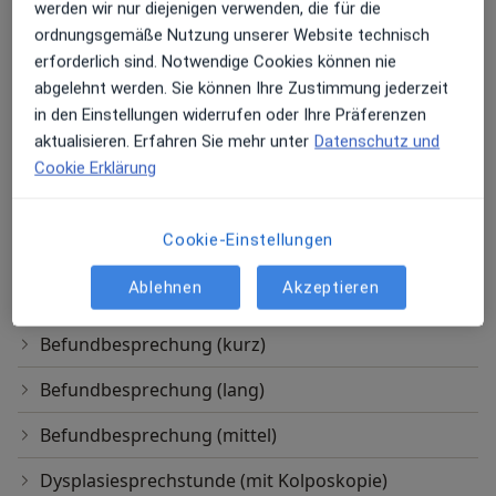
werden wir nur diejenigen verwenden, die für die
Geburtshilfle
ordnungsgemäße Nutzung unserer Website technisch
Akupunktur nach TCM ( Traditionelle chinesische
erforderlich sind. Notwendige Cookies können nie
Medizin)
abgelehnt werden. Sie können Ihre Zustimmung jederzeit
in den Einstellungen widerrufen oder Ihre Präferenzen
Allgemeine Sprechstunde
aktualisieren. Erfahren Sie mehr unter
Datenschutz und
Cookie Erklärung
Opernplatz 14, Frankfurt
Kostenloser Service
Menopause Zentrum Frankfurt Dr.med. Gabriela
Cracovschi Fachärztin für Frauenheilkunde und
Cookie-Einstellungen
Geburtshilfle
Ablehnen
Akzeptieren
Andere Leistungen
Befundbesprechung (kurz)
Befundbesprechung (lang)
Befundbesprechung (mittel)
Dysplasiesprechstunde (mit Kolposkopie)