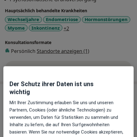
dauerhaft fördert.
Hauptsächlich behandelte Krankheiten
Dysplasiesprechstunde mit Kolposkopie:
Es ist die erweiterte Beurteilung des Muttermundes
Wechseljahre
Endometriose
Hormonstörungen
bei auffälligen Befunden (erweiterte Kolposkopie
a11y_sr_more_diseases
Myome
Inkontinenz
+2
(Lupenuntersuchung des Muttermundes),
kolposkopisch dirigierte Wiederholung des
Konsultationsformate
zytologischen Abstriches, kolposkopisch dirigierte
Persönlich
Standorte anzeigen (1)
Probenentnahme, ggf. zusätzliche
Untersuchungsmethoden)
Mehr Details anzeigen
über Erfahrungen
Der Schutz ihrer Daten ist uns
wichtig
Leistungen & Kosten
Beliebte Leistungen
Mit Ihrer Zustimmung erlauben Sie uns und unseren
Akupunktur
Partnern, Cookies (oder ähnliche Technologien) zu
verwenden, um Daten für Statistiken zu sammeln und
Opernplatz 14, Frankfurt
Inhalte zu liefern, die auf Ihren Surfgewohnheiten
Menopause Zentrum Frankfurt Dr.med. Gabriela
basieren. Wenn Sie nur notwendige Cookies akzeptieren,
Cracovschi Fachärztin für Frauenheilkunde und