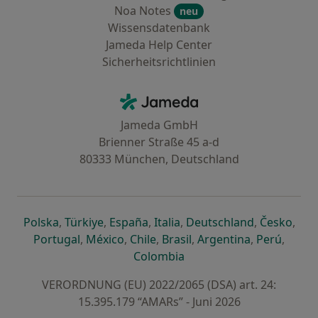
Noa Notes
neu
Wissensdatenbank
Jameda Help Center
Sicherheitsrichtlinien
Kontakt
Jameda - Startseite
Jameda GmbH
Brienner Straße 45 a-d
80333 München, Deutschland
öffnet in einer neuen Registerkarte
öffnet in einer neuen Registerkarte
öffnet in einer neuen Registerk
öffnet in einer neuen Reg
öffnet in ei
öffn
Polska
,
Türkiye
,
España
,
Italia
,
Deutschland
,
Česko
,
öffnet in einer neuen Registerkarte
öffnet in einer neuen Registerkarte
öffnet in einer neuen Register
öffnet in einer neuen R
öffnet in ei
öffnet
Portugal
,
México
,
Chile
,
Brasil
,
Argentina
,
Perú
,
öffnet in einer neuen Re
Colombia
VERORDNUNG (EU) 2022/2065 (DSA) art. 24:
15.395.179 “AMARs” - Juni 2026