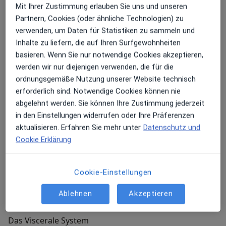
Mit Ihrer Zustimmung erlauben Sie uns und unseren
Wir verfolgen eine ganzheitlichen Behandlungsansatz
Partnern, Cookies (oder ähnliche Technologien) zu
in dem wir alle Einflüsse in die Untersuchung und
verwenden, um Daten für Statistiken zu sammeln und
Behandlung integrieren.
Inhalte zu liefern, die auf Ihren Surfgewohnheiten
basieren. Wenn Sie nur notwendige Cookies akzeptieren,
werden wir nur diejenigen verwenden, die für die
Osteopathie - Die ganzheitliche und sanfte Heilung
ordnungsgemäße Nutzung unserer Website technisch
In der Osteopathie untersuchen und behandeln wir
erforderlich sind. Notwendige Cookies können nie
folgende Breiche des Körpers die auf verschiedensten
abgelehnt werden. Sie können Ihre Zustimmung jederzeit
Ebene miteinender verknüpft sind und sich gegeseitig
in den Einstellungen widerrufen oder Ihre Präferenzen
beeinflussen:
aktualisieren. Erfahren Sie mehr unter
Datenschutz und
Cookie Erklärung
Das Craniosacrale System
Cookie-Einstellungen
Das Parietale System
Ablehnen
Akzeptieren
Das Viscerale System