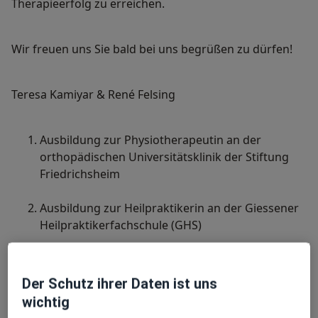
Therapieerfolg zu erreichen.
Wir freuen uns Sie bald bei uns begrüßen zu dürfen!
Teresa Kamiyar & René Felsing
Ausbildung zur Physiotherapeutin an der
orthopädischen Universitätsklinik der Stiftung
Friedrichsheim
Ausbildung zur Heilpraktikerin an der Giessener
Heilpraktikerfachschule (GHS)
Ausbildung zur staatlich anerkannten
Osteopathin am College Sutherland
Der Schutz ihrer Daten ist uns
wichtig
Meine Behandlungs­schwerpunkte