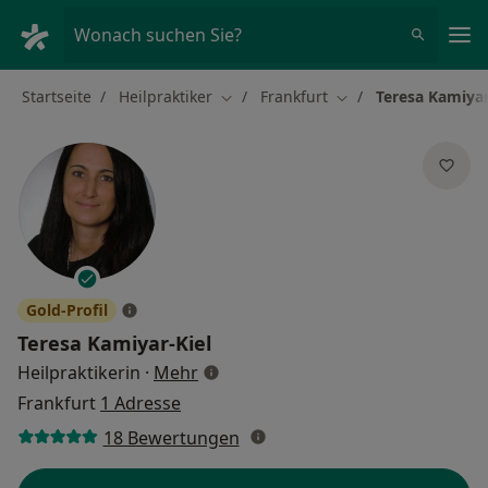
Ha
Wonach suchen Sie?
Startseite
Heilpraktiker
Frankfurt
Teresa Kamiyar
Stadt ändern
Stadt ändern
Gold-Profil
Teresa Kamiyar-Kiel
über Spezialisierungen
Heilpraktikerin
·
Mehr
Frankfurt
1 Adresse
18 Bewertungen