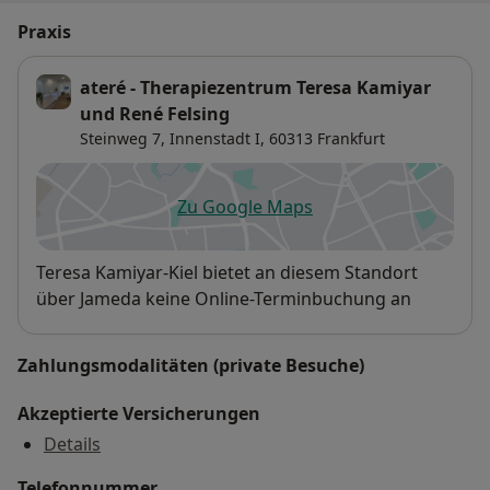
Praxis
ateré - Therapiezentrum Teresa Kamiyar
und René Felsing
Steinweg 7,
Innenstadt I
, 60313
Frankfurt
Zu Google Maps
öffnet in einer neuen Registe
Verfügbarkeit
Teresa Kamiyar-Kiel bietet an diesem Standort
über Jameda keine Online-Terminbuchung an
Zahlungsmodalitäten (private Besuche)
Akzeptierte Versicherungen
Details
Telefonnummer