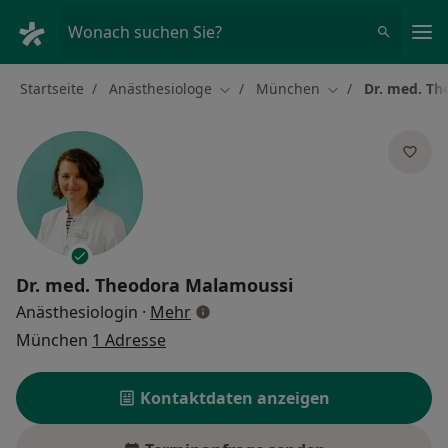
Ha
Wonach suchen Sie?
Startseite
Anästhesiologe
München
Dr. med. T
Stadt ändern
Stadt ändern
Dr. med.
Theodora Malamoussi
über Spezialisierungen
Anästhesiologin
·
Mehr
München
1 Adresse
Kontaktdaten anzeigen