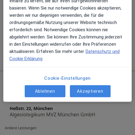
Psychosomatische Grundversorgung
Inhalte zu liefern, die auf Ihren Surfgewohnheiten
basieren. Wenn Sie nur notwendige Cookies akzeptieren,
Hauptsächlich behandelte Krankheiten
Mit der individuellen Kombination verschiedener
werden wir nur diejenigen verwenden, die für die
diagnostischer und therapeutischer Verfahren
Rückenschmerzen
Kopfschmerz
ordnungsgemäße Nutzung unserer Website technisch
schaffen wir gemeinsam mit Ihnen die Grundlage Ihre
Nackenschmerzen
Schmerzen
erforderlich sind. Notwendige Cookies können nie
Lebensqualität, Flexibilität und Mobilität im Alltag und
abgelehnt werden. Sie können Ihre Zustimmung jederzeit
a11y_sr_more_diseases
Cluster-Kopfschmerz
+5
Berufsleben langfristig zu verbessern.
in den Einstellungen widerrufen oder Ihre Präferenzen
aktualisieren. Erfahren Sie mehr unter
Datenschutz und
Gemeinsam mit unserem engagierten Team begleite
Mehr Details anzeigen
Cookie Erklärung
über Erfahrungen
ich Sie auf Ihrem Weg zu mehr Lebensqualität.
Ihre Dr. med. Theodora Malamoussi
Cookie-Einstellungen
Leistungen & Kosten
Beliebte Leistungen
Ablehnen
Akzeptieren
Allgemeine Sprechstunde
Heßstr. 22, München
Algesiologikum MVZ München GmbH
Andere Leistungen