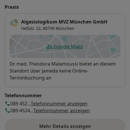
Praxis
Algesiologikum MVZ München GmbH
Heßstr. 22,
80799
München
Zu Google Maps
öffnet in einer neuen Registe
Verfügbarkeit
Dr. med. Theodora Malamoussi bietet an diesem
Standort über Jameda keine Online-
Terminbuchung an
Telefonnummer
089 452...
Telefonnummer anzeigen
089 4524...
Telefonnummer anzeigen
Mehr Details anzeigen
über die Adresse