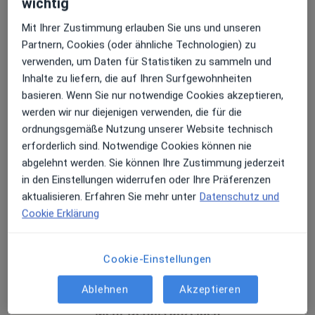
wichtig
Finkenstr. 2,
93309
Kelheim
Mit Ihrer Zustimmung erlauben Sie uns und unseren
Partnern, Cookies (oder ähnliche Technologien) zu
Zu Google Maps
verwenden, um Daten für Statistiken zu sammeln und
öffnet in einer neuen Registe
Inhalte zu liefern, die auf Ihren Surfgewohnheiten
basieren. Wenn Sie nur notwendige Cookies akzeptieren,
Verfügbarkeit
Dr. med. Thomas Wierer bietet an diesem
werden wir nur diejenigen verwenden, die für die
Standort über Jameda keine Online-
ordnungsgemäße Nutzung unserer Website technisch
Terminbuchung an
erforderlich sind. Notwendige Cookies können nie
abgelehnt werden. Sie können Ihre Zustimmung jederzeit
Zahlungsmodalitäten (private Besuche)
in den Einstellungen widerrufen oder Ihre Präferenzen
aktualisieren. Erfahren Sie mehr unter
Datenschutz und
Akzeptierte Versicherungen
Cookie Erklärung
Details
Telefonnummer
Cookie-Einstellungen
09441...
Telefonnummer anzeigen
Ablehnen
Akzeptieren
Mehr Details anzeigen