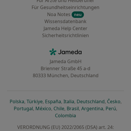
Für Ärzte und Heilberufler
Für Gesundheitseinrichtungen
Noa Notes
neu
Wissensdatenbank
Jameda Help Center
Sicherheitsrichtlinien
Kontakt
Jameda - Startseite
Jameda GmbH
Brienner Straße 45 a-d
80333 München, Deutschland
öffnet in einer neuen Registerkarte
öffnet in einer neuen Registerkarte
öffnet in einer neuen Registerk
öffnet in einer neuen Reg
öffnet in ei
öffn
Polska
,
Türkiye
,
España
,
Italia
,
Deutschland
,
Česko
,
öffnet in einer neuen Registerkarte
öffnet in einer neuen Registerkarte
öffnet in einer neuen Register
öffnet in einer neuen R
öffnet in ei
öffnet
Portugal
,
México
,
Chile
,
Brasil
,
Argentina
,
Perú
,
öffnet in einer neuen Re
Colombia
VERORDNUNG (EU) 2022/2065 (DSA) art. 24: