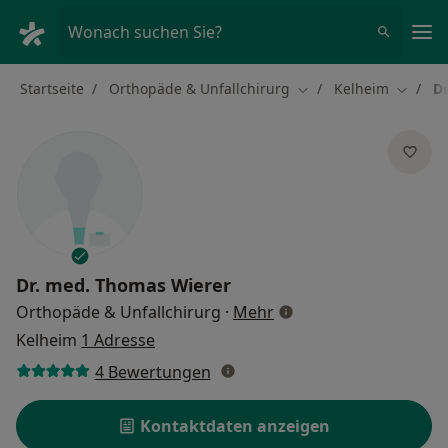
Ha
Wonach suchen Sie?
Startseite
Orthopäde & Unfallchirurg
Kelheim
D
Stadt ändern
Stadt ä
Dr. med.
Thomas Wierer
über Spezialisierungen
Orthopäde & Unfallchirurg
·
Mehr
Kelheim
1 Adresse
4 Bewertungen
Kontaktdaten anzeigen