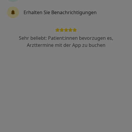
6 Bewertungen
Erhalten Sie Benachrichtigungen
Zu Google
Geschwister-Reiß-Str. 2, Mörfelden-Walldorf
•
Maps
Praxis Dirk Schölch Tierarzt
Sehr beliebt: Patient:innen bevorzugen es,
Dieser Arzt bzw. diese Ärztin bietet keine Online-Terminbuchung an diesem Standort an.
Arzttermine mit der App zu buchen
Terminanfrage senden
Ute Eisele
·
Mehr
Tierärztin