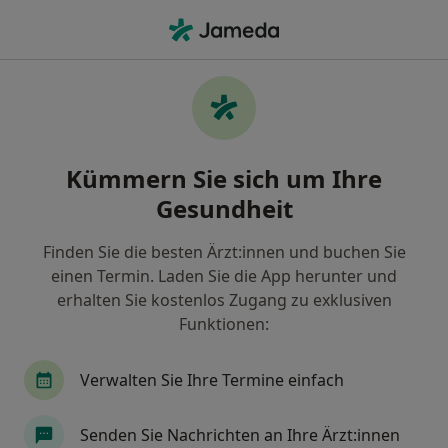
Ha
Tierarzt • Königstädten, Rüsselsheim, Hessen
Filter & Sortierung
Zu Google Maps
Tierärzte in Rüsselsheim, Königstädten
Kümmern Sie sich um Ihre
Wie wir die Suchergebnisse sortieren
Gesundheit
Finden Sie die besten Ärzt:innen und buchen Sie
einen Termin. Laden Sie die App herunter und
erhalten Sie kostenlos Zugang zu exklusiven
Funktionen:
Verwalten Sie Ihre Termine einfach
Dirk Schölch
·
Mehr
Tierarzt
Senden Sie Nachrichten an Ihre Ärzt:innen