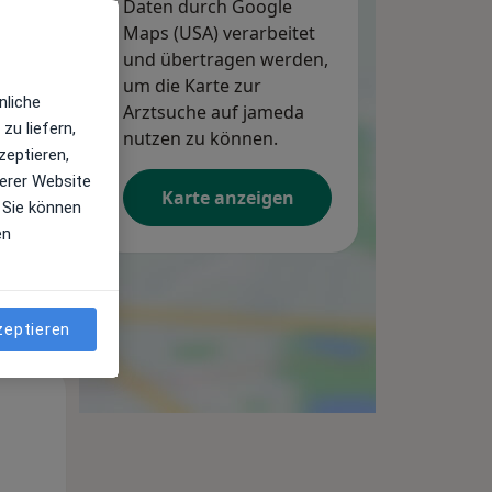
Daten durch Google
Maps (USA) verarbeitet
und übertragen werden,
um die Karte zur
nliche
Mi,
Arztsuche auf jameda
Do,
Fr,
zu liefern,
12 Aug
13 Aug
14 Aug
nutzen zu können.
zeptieren,
erer Website
Karte anzeigen
 Sie können
en
zeptieren
Mi,
Do,
Fr,
12 Aug
13 Aug
14 Aug