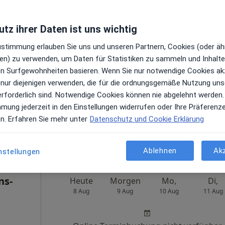
tz ihrer Daten ist uns wichtig
Zustimmung erlauben Sie uns und unseren Partnern, Cookies (oder äh
omas
Heute
Morgen
Mo,
Di,
en) zu verwenden, um Daten für Statistiken zu sammeln und Inhalte 
8 Aug
9 Aug
10 Aug
11 Aug
ren Surfgewohnheiten basieren. Wenn Sie nur notwendige Cookies ak
 nur diejenigen verwenden, die für die ordnungsgemäße Nutzung uns
n
erforderlich sind. Notwendige Cookies können nie abgelehnt werden.
Online-Terminbuchung nicht verfügbar
mmung jederzeit in den Einstellungen widerrufen oder Ihre Präferenz
Terminanfrage senden
en. Erfahren Sie mehr unter
Datenschutz und Cookie Erklärung
ps
Ablehnen
Ak
nstellungen
ns-
Heute
Morgen
Mo,
Di,
8 Aug
9 Aug
10 Aug
11 Aug