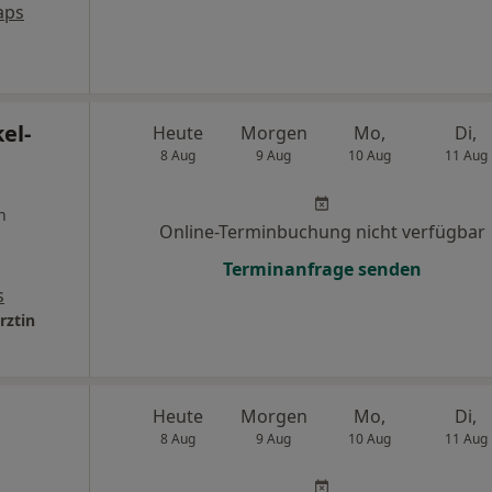
aps
el-
Heute
Morgen
Mo,
Di,
8 Aug
9 Aug
10 Aug
11 Aug
n
Online-Terminbuchung nicht verfügbar
Terminanfrage senden
s
rztin
Heute
Morgen
Mo,
Di,
8 Aug
9 Aug
10 Aug
11 Aug