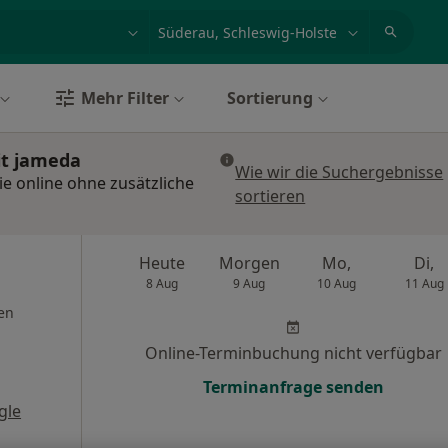
et, Erkrankung, Name
z.B. Berlin
Mehr Filter
Sortierung
it jameda
Wie wir die Suchergebnisse
ie online ohne zusätzliche
sortieren
Heute
Morgen
Mo,
Di,
8 Aug
9 Aug
10 Aug
11 Aug
en
Online-Terminbuchung nicht verfügbar
Terminanfrage senden
gle