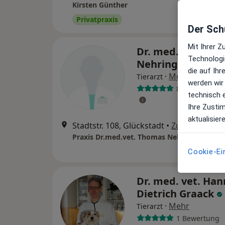
Kirsten Günther
Privatpraxis
Der Schu
Mit Ihrer 
Dr. med. vet. Th
Technologi
Nehring
die auf Ih
·
Mehr
Tierarzt
werden wir
8 Bewertunge
technisch 
Ihre Zusti
aktualisier
Stadtstr. 108, Glückstadt
•
Zu Google Ma
Praxis Dr.med.vet. Thomas Nehring Tierarzt
Cookie-Ei
Dr. med. vet. Han
Dietrich Graack
·
Mehr
Tierarzt
1 Bewertung