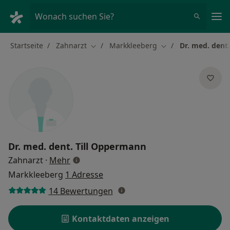
Ha
Wonach suchen Sie?
Startseite
Zahnarzt
Markkleeberg
Dr. med. dent
Stadt ändern
Stadt ändern
Dr. med. dent.
Till Oppermann
über Spezialisierungen
Zahnarzt
·
Mehr
Markkleeberg
1 Adresse
14 Bewertungen
Kontaktdaten anzeigen