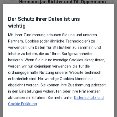
Hermann Jan Richter und Till Oppermann
Raschwitzer Str. 26-28,
04416
Markkleeberg
Der Schutz ihrer Daten ist uns
Zu Google Maps
wichtig
öffnet in einer neuen Registe
Mit Ihrer Zustimmung erlauben Sie uns und unseren
Verfügbarkeit
Dr. med. dent. Till Oppermann bietet an diesem
Partnern, Cookies (oder ähnliche Technologien) zu
Standort über Jameda keine Online-
verwenden, um Daten für Statistiken zu sammeln und
Terminbuchung an
Inhalte zu liefern, die auf Ihren Surfgewohnheiten
basieren. Wenn Sie nur notwendige Cookies akzeptieren,
werden wir nur diejenigen verwenden, die für die
Zahlungsmodalitäten (private Besuche)
ordnungsgemäße Nutzung unserer Website technisch
erforderlich sind. Notwendige Cookies können nie
Akzeptierte Versicherungen
abgelehnt werden. Sie können Ihre Zustimmung jederzeit
Details
in den Einstellungen widerrufen oder Ihre Präferenzen
Telefonnummer
aktualisieren. Erfahren Sie mehr unter
Datenschutz und
Cookie Erklärung
0341 35...
Telefonnummer anzeigen