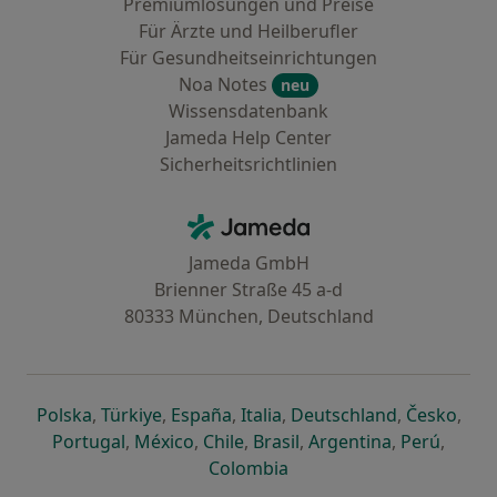
Premiumlösungen und Preise
Für Ärzte und Heilberufler
Für Gesundheitseinrichtungen
Noa Notes
neu
Wissensdatenbank
Jameda Help Center
Sicherheitsrichtlinien
Kontakt
Jameda - Startseite
Jameda GmbH
Brienner Straße 45 a-d
80333 München, Deutschland
öffnet in einer neuen Registerkarte
öffnet in einer neuen Registerkarte
öffnet in einer neuen Registerk
öffnet in einer neuen Reg
öffnet in ei
öffn
Polska
,
Türkiye
,
España
,
Italia
,
Deutschland
,
Česko
,
öffnet in einer neuen Registerkarte
öffnet in einer neuen Registerkarte
öffnet in einer neuen Register
öffnet in einer neuen R
öffnet in ei
öffnet
Portugal
,
México
,
Chile
,
Brasil
,
Argentina
,
Perú
,
öffnet in einer neuen Re
Colombia