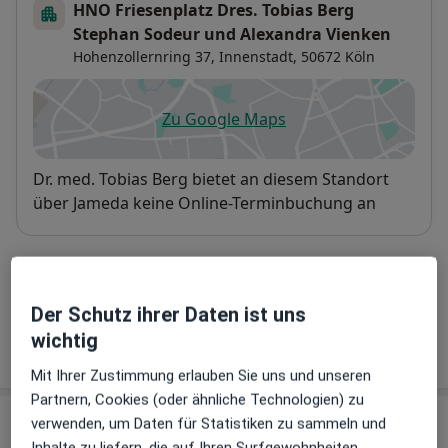
HNO Friesenplatz Dres. Tobias Berg
Stephan Sodeur und Alexandra Vienken
Hohenzollernring 37,
Innenstadt
, 50672
Köln
Zu Google Maps
öffnet in einer neuen Registe
Verfügbarkeit
Dr. med. Tobias Berg bietet an diesem Standort
über Jameda keine Online-Terminbuchung an
Telefonnummer
0221 5...
Telefonnummer anzeigen
Der Schutz ihrer Daten ist uns
wichtig
Mehr Details anzeigen
über die Adresse
Mit Ihrer Zustimmung erlauben Sie uns und unseren
Partnern, Cookies (oder ähnliche Technologien) zu
verwenden, um Daten für Statistiken zu sammeln und
Erfahrungen
Inhalte zu liefern, die auf Ihren Surfgewohnheiten