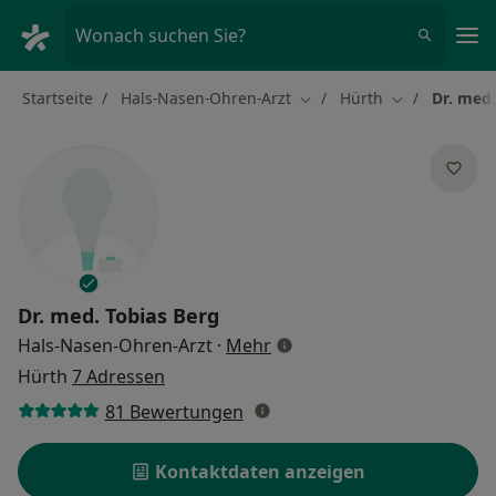
Ha
Wonach suchen Sie?
Startseite
Hals-Nasen-Ohren-Arzt
Hürth
Dr. med.
Stadt ändern
Stadt ändern
Dr. med.
Tobias Berg
über Spezialisierungen
Hals-Nasen-Ohren-Arzt
·
Mehr
Hürth
7 Adressen
81 Bewertungen
Kontaktdaten anzeigen