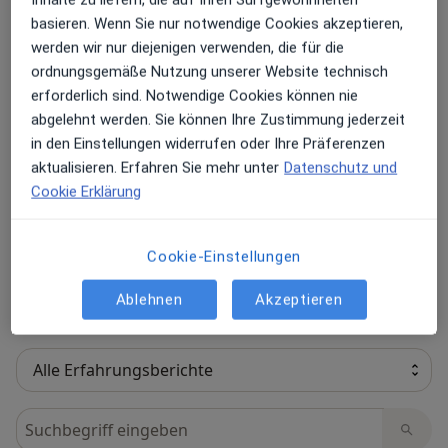
basieren. Wenn Sie nur notwendige Cookies akzeptieren,
Bewerten
werden wir nur diejenigen verwenden, die für die
ordnungsgemäße Nutzung unserer Website technisch
erforderlich sind. Notwendige Cookies können nie
81 Bewertungen
abgelehnt werden. Sie können Ihre Zustimmung jederzeit
in den Einstellungen widerrufen oder Ihre Präferenzen
aktualisieren. Erfahren Sie mehr unter
Datenschutz und
Jede einzelne Bewertungen ist wichtig. Wir
Cookie Erklärung
prüfen und moderieren Bewertungen
gemäß unserer Richtlinien. Erfahren Sie
mehr über Bewertungen und wie wir
Cookie-Einstellungen
Mehr übe
Sterne berechnen unter
Mehr erfahren
Ablehnen
Akzeptieren
Bewertungen durchsuchen