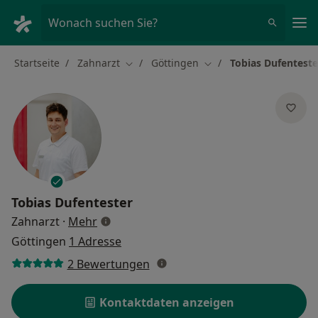
Ha
Wonach suchen Sie?
Startseite
Zahnarzt
Göttingen
Tobias Dufenteste
Stadt ändern
Stadt ändern
Tobias Dufentester
über Spezialisierungen
Zahnarzt
·
Mehr
Göttingen
1 Adresse
2 Bewertungen
Kontaktdaten anzeigen