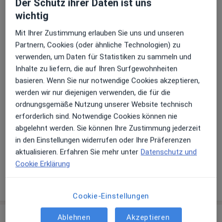
Der Schutz ihrer Daten ist uns
Weiterbildungen und Tätigkeitsschwerpunkte
wichtig
Parodontologie
Endodontologie
Mit Ihrer Zustimmung erlauben Sie uns und unseren
Ästhetische Zahnmedizin
Partnern, Cookies (oder ähnliche Technologien) zu
verwenden, um Daten für Statistiken zu sammeln und
Hauptsächlich behandelte Krankheiten
Inhalte zu liefern, die auf Ihren Surfgewohnheiten
Parodontitis
Periimplantitis
basieren. Wenn Sie nur notwendige Cookies akzeptieren,
Zahnfleischentzündung
Zahnschmerzen
werden wir nur diejenigen verwenden, die für die
a11y_sr_more_diseases
Zähneknirschen
+9
ordnungsgemäße Nutzung unserer Website technisch
erforderlich sind. Notwendige Cookies können nie
Patienten, die ich behandle
abgelehnt werden. Sie können Ihre Zustimmung jederzeit
Erwachsene
in den Einstellungen widerrufen oder Ihre Präferenzen
Kinder
aktualisieren. Erfahren Sie mehr unter
Datenschutz und
Cookie Erklärung
Mehr Details anzeigen
über Erfahrungen
Cookie-Einstellungen
Ablehnen
Akzeptieren
Leistungen