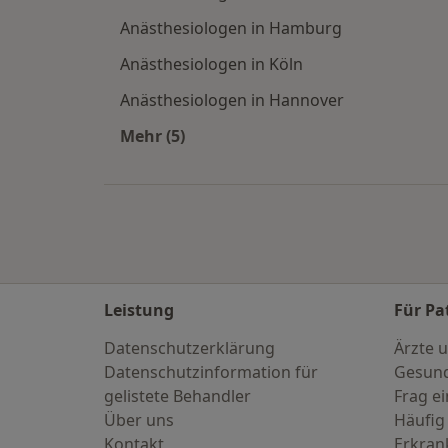
Anästhesiologen in Hamburg
Anästhesiologen in Köln
Anästhesiologen in Hannover
Mehr (5)
Mehr in der Kategorie: Häufige Such
Leistung
Für Pa
Datenschutzerklärung
Ärzte u
Datenschutzinformation für
Gesund
gelistete Behandler
Frag ei
Über uns
Häufig
Kontakt
Erkra