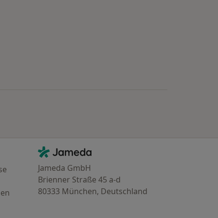
Kontakt
Jameda - Startseite
Jameda GmbH
se
Brienner Straße 45 a-d
80333 München, Deutschland
gen