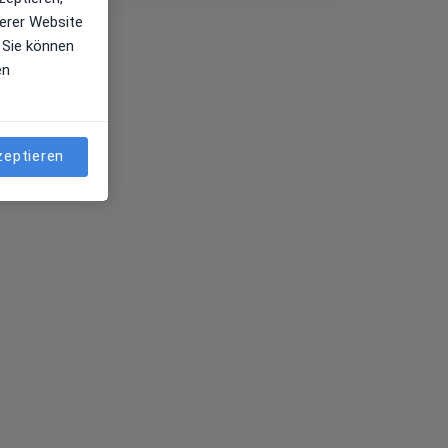
erer Website
 Sie können
en
zeptieren