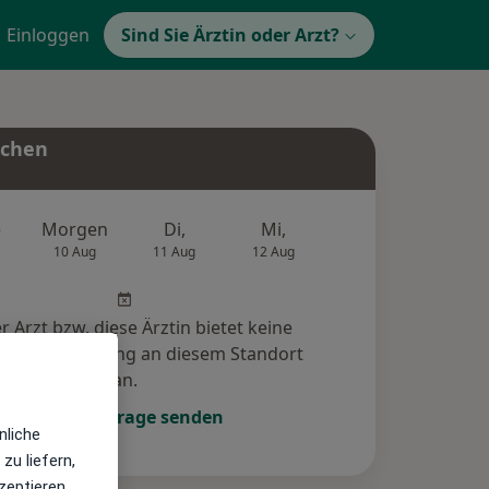
Einloggen
Sind Sie Ärztin oder Arzt?
uchen
e
Morgen
Di,
Mi,
Do,
Fr,
10 Aug
11 Aug
12 Aug
13 Aug
14 Au
r Arzt bzw. diese Ärztin bietet keine
e-Terminbuchung an diesem Standort
an.
Terminanfrage senden
nliche
zu liefern,
zeptieren,