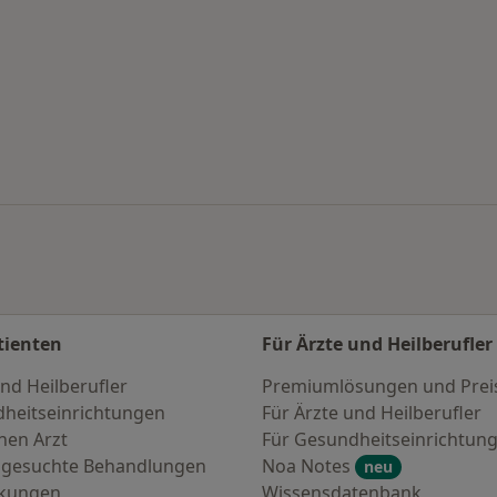
en
tienten
Für Ärzte und Heilberufler
nd Heilberufler
Premiumlösungen und Prei
heitseinrichtungen
Für Ärzte und Heilberufler
nen Arzt
Für Gesundheitseinrichtun
 gesuchte Behandlungen
Noa Notes
neu
nkungen
Wissensdatenbank