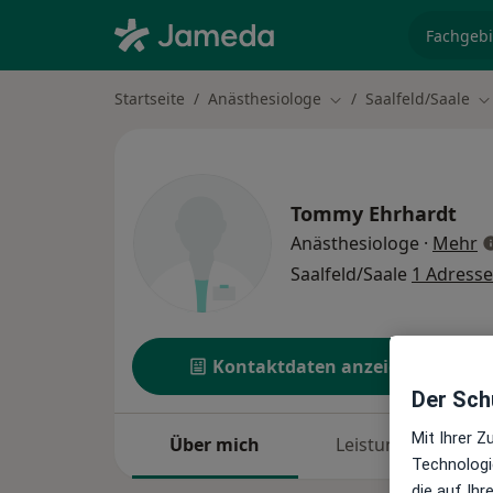
Fachgebi
Startseite
Anästhesiologe
Saalfeld/Saale
Stadt ändern
St
Tommy Ehrhardt
ü
Anästhesiologe
·
Mehr
Saalfeld/Saale
1 Adresse
Kontaktdaten anzeigen
Der Schu
Mit Ihrer 
Über mich
Leistungen
Technologi
die auf Ih