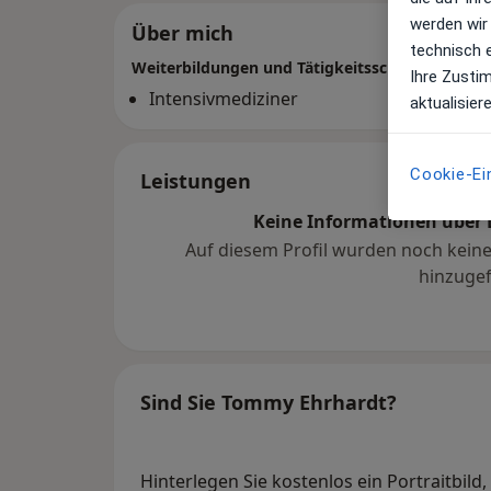
werden wir
Über mich
technisch 
Weiterbildungen und Tätigkeitsschwerpunkte
Ihre Zusti
Intensivmediziner
aktualisier
Cookie-Ei
Leistungen
Keine Informationen über 
Auf diesem Profil wurden noch kein
hinzugef
Sind Sie Tommy Ehrhardt?
Hinterlegen Sie kostenlos ein Portraitbild