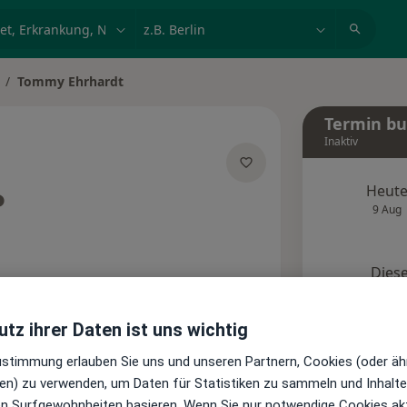
et, Erkrankung, Name
z.B. Berlin
Tommy Ehrhardt
adt ändern
Termin b
Inaktiv
Heut
ber Spezialisierungen
9 Aug
Diese
Onlin
Terminanfrage senden
tz ihrer Daten ist uns wichtig
Zustimmung erlauben Sie uns und unseren Partnern, Cookies (oder äh
Standorte
Bewertungen
en) zu verwenden, um Daten für Statistiken zu sammeln und Inhalte 
ren Surfgewohnheiten basieren. Wenn Sie nur notwendige Cookies ak