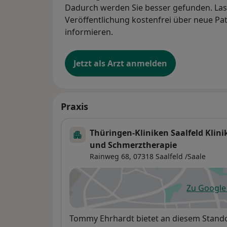
Dadurch werden Sie besser gefunden. Lass
Veröffentlichung kostenfrei über neue Pa
informieren.
Jetzt als Arzt anmelden
Praxis
Thüringen-Kliniken Saalfeld Klini
und Schmerztherapie
Rainweg 68,
07318
Saalfeld /Saale
Zu Googl
öf
Verfügbarkeit
Tommy Ehrhardt bietet an diesem Stando