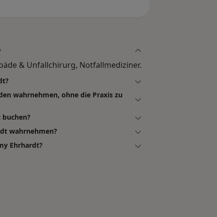
?
äde & Unfallchirurg, Notfallmediziner.
dt?
den wahrnehmen, ohne die Praxis zu
t buchen?
ardt wahrnehmen?
my Ehrhardt?