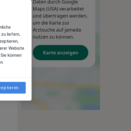
Daten durch Google
Maps (USA) verarbeitet
und übertragen werden,
um die Karte zur
Mi,
Do,
Fr,
nliche
Arztsuche auf jameda
12 Aug
13 Aug
14 Aug
zu liefern,
nutzen zu können.
zeptieren,
erer Website
Karte anzeigen
 Sie können
en
zeptieren
Mi,
Do,
Fr,
12 Aug
13 Aug
14 Aug