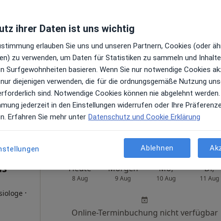
Dr.med. Stefan M. Raabe Christoph Eisner und Claudia Eisner
tz ihrer Daten ist uns wichtig
Heute
Morgen
Mo,
Di,
Zustimmung erlauben Sie uns und unseren Partnern, Cookies (oder äh
8 Aug
9 Aug
10 Aug
11 Aug
en) zu verwenden, um Daten für Statistiken zu sammeln und Inhalte 
ren Surfgewohnheiten basieren. Wenn Sie nur notwendige Cookies ak
 nur diejenigen verwenden, die für die ordnungsgemäße Nutzung uns
Online-Terminbuchung nicht verfügbar
n
erforderlich sind. Notwendige Cookies können nie abgelehnt werden.
Terminanfrage senden
mmung jederzeit in den Einstellungen widerrufen oder Ihre Präferenz
en. Erfahren Sie mehr unter
Datenschutz und Cookie Erklärung
le Maps
Ablehnen
Ak
nstellungen
as
Heute
Morgen
Mo,
Di,
8 Aug
9 Aug
10 Aug
11 Aug
·
siologe
Online-Terminbuchung nicht verfügbar