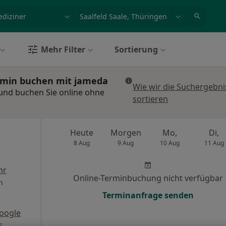
et, Erkrankung, Name
z.B. Berlin
Mehr Filter
Sortierung
Termin buchen mit jameda
Wie wir die Suchergebni
e und buchen Sie online ohne
sortieren
Heute
Morgen
Mo,
Di,
8 Aug
9 Aug
10 Aug
11 Aug
hr
Online-Terminbuchung nicht verfügbar
n
Terminanfrage senden
oogle
s