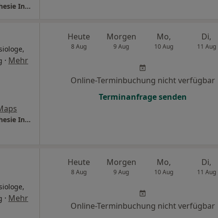
Thüringen-Kliniken Saalfeld Klinik für Anästhesie Intensivmedizin und Schmerztherapie
Heute
Morgen
Mo,
Di,
8 Aug
9 Aug
10 Aug
11 Aug
siologe,
·
Mehr
g
Online-Terminbuchung nicht verfügbar
Terminanfrage senden
Maps
Thüringen-Kliniken Saalfeld Klinik für Anästhesie Intensivmedizin und Schmerztherapie
Heute
Morgen
Mo,
Di,
8 Aug
9 Aug
10 Aug
11 Aug
siologe,
·
Mehr
g
Online-Terminbuchung nicht verfügbar