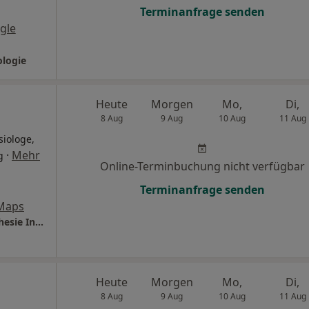
Terminanfrage senden
gle
ologie
Heute
Morgen
Mo,
Di,
8 Aug
9 Aug
10 Aug
11 Aug
siologe,
·
Mehr
g
Online-Terminbuchung nicht verfügbar
Terminanfrage senden
Maps
Thüringen-Kliniken Saalfeld Klinik für Anästhesie Intensivmedizin und Schmerztherapie
Heute
Morgen
Mo,
Di,
8 Aug
9 Aug
10 Aug
11 Aug