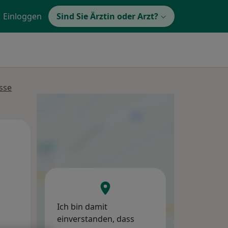
Einloggen
Sind Sie Ärztin oder Arzt?
sse
Mi,
Do,
Fr,
12 Aug
13 Aug
14 Aug
Ich bin damit
einverstanden, dass