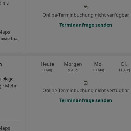
din &
Online-Terminbuchung nicht verfügbar
Terminanfrage senden
Maps
Thüringen-Kliniken Saalfeld Klinik für Anästhesie Intensivmedizin und Schmerztherapie
n
Heute
Morgen
Mo,
Di,
8 Aug
9 Aug
10 Aug
11 Aug
siologe,
·
Mehr
g
Online-Terminbuchung nicht verfügbar
Terminanfrage senden
Maps