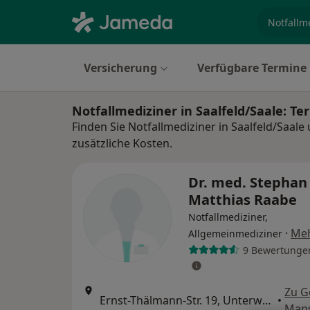
Fachgebi
Versicherung
Verfügbare Termine
Notfallmediziner in Saalfeld/Saale: 
Finden Sie Notfallmediziner in Saalfeld/Saal
zusätzliche Kosten.
Dr. med. Stephan
Matthias Raabe
Notfallmediziner,
·
Me
Allgemeinmediziner
9 Bewertunge
Zu G
Ernst-Thälmann-Str. 19, Unterwellenborn
•
Map