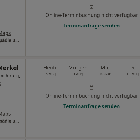
Online-Terminbuchung nicht verfügbar
Terminanfrage senden
Maps
Thüringen-Kliniken Saalfeld Klinik für Orthopädie und Unfallchirurgie
Merkel
Heute
Morgen
Mo,
Di,
8 Aug
9 Aug
10 Aug
11 Aug
inchirurg,
g
Online-Terminbuchung nicht verfügbar
Terminanfrage senden
Maps
Thüringen-Kliniken Saalfeld Klinik für Orthopädie und Unfallchirurgie