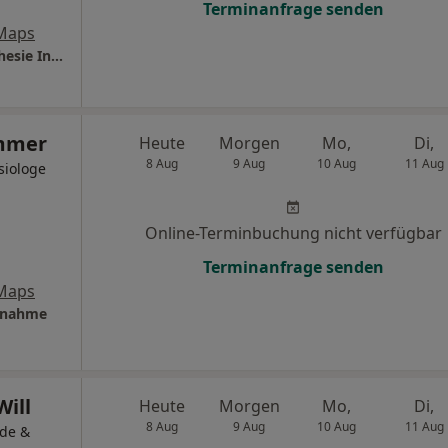
Terminanfrage senden
Maps
Thüringen-Kliniken Saalfeld Klinik für Anästhesie Intensivmedizin und Schmerztherapie
ummer
Heute
Morgen
Mo,
Di,
8 Aug
9 Aug
10 Aug
11 Aug
siologe
Online-Terminbuchung nicht verfügbar
Terminanfrage senden
Maps
ufnahme
Will
Heute
Morgen
Mo,
Di,
8 Aug
9 Aug
10 Aug
11 Aug
äde &