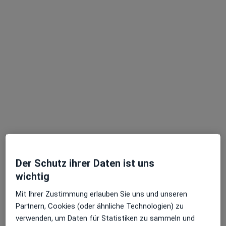
Dr. med. Luminita Kokai-Opris
·
Mehr
Allgemeinmedizinerin, Akupunkteurin
140 Bewertungen
Friedrich-Ebert-Str. 14 d, Bayreuth
•
Zu Google Maps
Praxis Dr.med. Luminita Kokai-Opris Fachärztin f. Allgemeinmedizin
Dieser Arzt bzw. diese Ärztin bietet keine Online-Terminbuchung an diesem Standort an.
Terminanfrage senden
Der Schutz ihrer Daten ist uns
wichtig
Mit Ihrer Zustimmung erlauben Sie uns und unseren
Partnern, Cookies (oder ähnliche Technologien) zu
verwenden, um Daten für Statistiken zu sammeln und