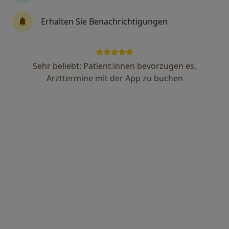
Dr. med. Sabine Lippert
Erhalten Sie Benachrichtigungen
·
Mehr
Allgemeinmedizinerin, Internistin
4 Bewertungen
Sehr beliebt: Patient:innen bevorzugen es,
Neue Schulstr. 59 a, Rudolstadt
•
Zu Google Maps
Arzttermine mit der App zu buchen
MED:ON MVZ Rudolstadt
Dieser Arzt bzw. diese Ärztin bietet keine Online-Terminbuchung an diesem Standort an.
Terminanfrage senden