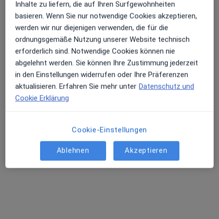
Inhalte zu liefern, die auf Ihren Surfgewohnheiten
Veronika Örn
basieren. Wenn Sie nur notwendige Cookies akzeptieren,
·
Mehr
Allgemeinmedizinerin, Chronische Erkrankungen
werden wir nur diejenigen verwenden, die für die
48 Bewertungen
ordnungsgemäße Nutzung unserer Website technisch
erforderlich sind. Notwendige Cookies können nie
abgelehnt werden. Sie können Ihre Zustimmung jederzeit
Adresse
Videosprechstunde
in den Einstellungen widerrufen oder Ihre Präferenzen
aktualisieren. Erfahren Sie mehr unter
Datenschutz und
Funkenburgstr. 9, Leipzig
•
Zu Google Maps
Cookie Erklärung
Arztpraxis Veronika Örn Fachärztin f. Allgemeinmedizin
Privatpraxis
Cookie-Einstellungen
Dieser Arzt bzw. diese Ärztin bietet keine Online-Terminbuchung an diesem Standort an.
Ablehnen
Akzeptieren
Terminanfrage senden