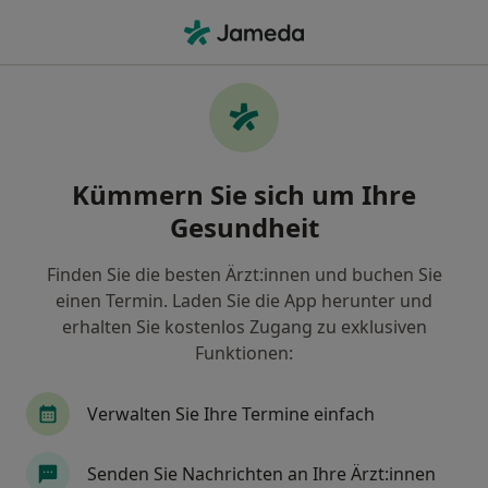
Ha
Allgemeinmediziner • Saalfeld Saale, Thüringen
Filter & Sortierung
Zu Google Maps
Allgemeinmediziner in Saalfeld/Saale:
Kümmern Sie sich um Ihre
Termin buchen mit jameda
Gesundheit
Finden Sie Allgemeinmediziner in Saalfeld/Saale und
buchen Sie online ohne zusätzliche Kosten.
Finden Sie die besten Ärzt:innen und buchen Sie
Wie wir die Suchergebnisse sortieren
einen Termin. Laden Sie die App herunter und
erhalten Sie kostenlos Zugang zu exklusiven
Funktionen:
Verwalten Sie Ihre Termine einfach
Senden Sie Nachrichten an Ihre Ärzt:innen