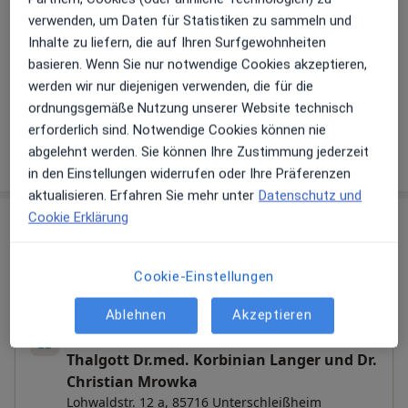
Hinterlegen Sie kostenlos ein Portraitbild, Ihre
verwenden, um Daten für Statistiken zu sammeln und
Sprechzeiten und Leistungen. Dadurch werden Sie
Inhalte zu liefern, die auf Ihren Surfgewohnheiten
besser gefunden. Lassen Sie sich außerdem bereits
basieren. Wenn Sie nur notwendige Cookies akzeptieren,
vor Veröffentlichung kostenfrei über neue
werden wir nur diejenigen verwenden, die für die
Patienten-Feedbacks per E-Mail informieren.
ordnungsgemäße Nutzung unserer Website technisch
erforderlich sind. Notwendige Cookies können nie
Jetzt als Arzt anmelden
abgelehnt werden. Sie können Ihre Zustimmung jederzeit
in den Einstellungen widerrufen oder Ihre Präferenzen
aktualisieren. Erfahren Sie mehr unter
Datenschutz und
Cookie Erklärung
Praxen (2)
Adresse 1
Adresse 2
Cookie-Einstellungen
Ablehnen
Akzeptieren
Urologie Unterschleißheim PD Dr. Mark
Thalgott Dr.med. Korbinian Langer und Dr.
Christian Mrowka
Lohwaldstr. 12 a,
85716
Unterschleißheim