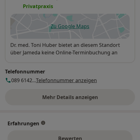
Privatpraxis
Zu Google Maps
öffnet in einer neuen Registe
Verfügbarkeit
Dr. med. Toni Huber bietet an diesem Standort
über Jameda keine Online-Terminbuchung an
Telefonnummer
089 6142...
Telefonnummer anzeigen
Mehr Details anzeigen
über die Adresse
Erfahrungen
Bewerten