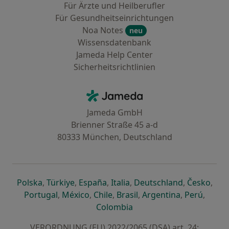
Für Ärzte und Heilberufler
Für Gesundheitseinrichtungen
Noa Notes
neu
Wissensdatenbank
Jameda Help Center
Sicherheitsrichtlinien
Kontakt
Jameda - Startseite
Jameda GmbH
Brienner Straße 45 a-d
80333 München, Deutschland
öffnet in einer neuen Registerkarte
öffnet in einer neuen Registerkarte
öffnet in einer neuen Registerk
öffnet in einer neuen Reg
öffnet in ei
öffn
Polska
,
Türkiye
,
España
,
Italia
,
Deutschland
,
Česko
,
öffnet in einer neuen Registerkarte
öffnet in einer neuen Registerkarte
öffnet in einer neuen Register
öffnet in einer neuen R
öffnet in ei
öffnet
Portugal
,
México
,
Chile
,
Brasil
,
Argentina
,
Perú
,
öffnet in einer neuen Re
Colombia
VERORDNUNG (EU) 2022/2065 (DSA) art. 24: