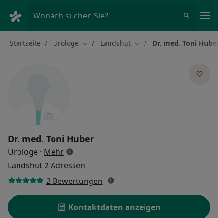
Ha
Wonach suchen Sie?
Startseite
Urologe
Landshut
Dr. med. Toni Hube
Stadt ändern
Stadt ändern
Dr. med.
Toni Huber
über Spezialisierungen
Urologe
·
Mehr
Landshut
2 Adressen
2 Bewertungen
Kontaktdaten anzeigen