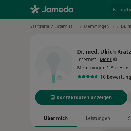
Fachgebi
Startseite
Internist
Memmingen
Dr. m
Stadt ändern
Stadt änd
Dr. med.
Ulrich Krat
über Spe
Internist
·
Mehr
Memmingen
1 Adresse
10 Bewertun
Kontaktdaten anzeigen
Über mich
Leistungen
S