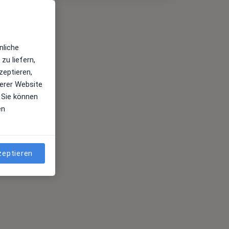
nliche
zu liefern,
zeptieren,
erer Website
 Sie können
en
zeptieren