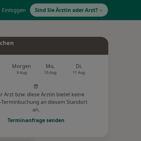
Einloggen
Sind Sie Ärztin oder Arzt?
uchen
e
Morgen
Mo,
Di,
Mi,
Do,
9 Aug
10 Aug
11 Aug
12 Aug
13 Au
r Arzt bzw. diese Ärztin bietet keine
e-Terminbuchung an diesem Standort
an.
Terminanfrage senden