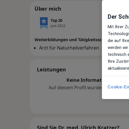
Über mich
Der Schu
Top 20
Juni 2022
Mit Ihrer 
Technologi
Weiterbildungen und Tätigkeitsschwerpunkte
die auf Ih
Arzt für Naturheilverfahren
werden wir
technisch 
Ihre Zusti
aktualisier
Leistungen
Keine Informationen über 
Cookie-Ei
Auf diesem Profil wurden noch kein
hinzugef
Sind Sie Dr. med. Ulrich Kratzer?