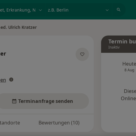
et, Erkrankung, Name
z.B. Berlin
ed. Ulrich Kratzer
ern
Termin b
Inaktiv
zer
zialisierungen
Heut
8 Aug
gen
Diese
Onlin
Terminanfrage senden
tandorte
Bewertungen (10)