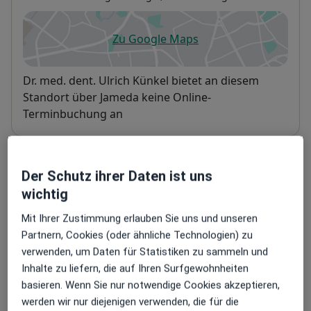
Zu Google Maps
öffnet in einer neuen Registe
Verfügbarkeit
Dr. med. dent. Ulrich Künkel bietet an diesem
Standort über Jameda keine Online-
Terminbuchung an
Zahlungsmodalitäten (private Besuche)
Der Schutz ihrer Daten ist uns
Akzeptierte Versicherungen
wichtig
Details
Mit Ihrer Zustimmung erlauben Sie uns und unseren
Telefonnummer
Partnern, Cookies (oder ähnliche Technologien) zu
verwenden, um Daten für Statistiken zu sammeln und
06443 8...
Telefonnummer anzeigen
Inhalte zu liefern, die auf Ihren Surfgewohnheiten
basieren. Wenn Sie nur notwendige Cookies akzeptieren,
Mehr Details anzeigen
über die Adresse
werden wir nur diejenigen verwenden, die für die