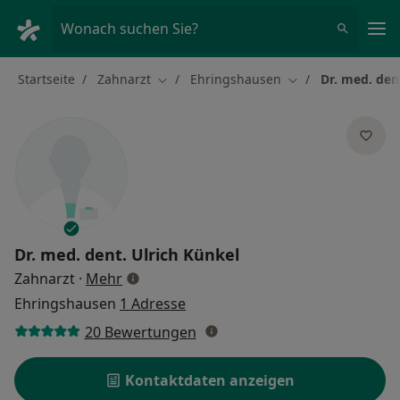
Ha
Wonach suchen Sie?
Startseite
Zahnarzt
Ehringshausen
Dr. med. den
Stadt ändern
Stadt ändern
Dr. med. dent.
Ulrich Künkel
über Spezialisierungen
Zahnarzt
·
Mehr
Ehringshausen
1 Adresse
20 Bewertungen
Kontaktdaten anzeigen