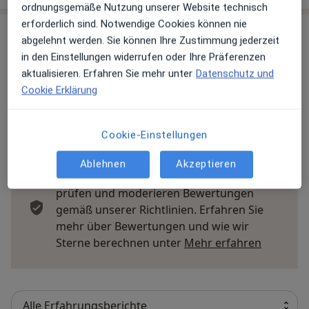
ordnungsgemäße Nutzung unserer Website technisch
erforderlich sind. Notwendige Cookies können nie
Erfahrungen
abgelehnt werden. Sie können Ihre Zustimmung jederzeit
in den Einstellungen widerrufen oder Ihre Präferenzen
Bewerten
aktualisieren. Erfahren Sie mehr unter
Datenschutz und
Cookie Erklärung
20 Bewertungen
Cookie-Einstellungen
Ablehnen
Akzeptieren
Jede einzelne Bewertungen ist wichtig. Wir
prüfen und moderieren Bewertungen
gemäß unserer Richtlinien. Erfahren Sie
mehr über Bewertungen und wie wir
Mehr übe
Sterne berechnen unter
Mehr erfahren