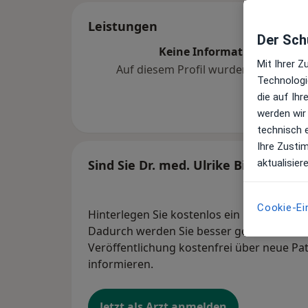
Leistungen
Der Schu
Keine Informationen über 
Mit Ihrer 
Auf diesem Profil wurden noch kein
Technologi
hinzugef
die auf Ih
werden wir
technisch 
Ihre Zusti
aktualisier
Sind Sie Dr. med. Ulrike Bier?
Cookie-Ei
Hinterlegen Sie kostenlos ein Portraitbild
Dadurch werden Sie besser gefunden. Lass
Veröffentlichung kostenfrei über neue Pa
informieren.
Jetzt als Arzt anmelden