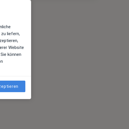
nliche
zu liefern,
zeptieren,
erer Website
 Sie können
en
zeptieren