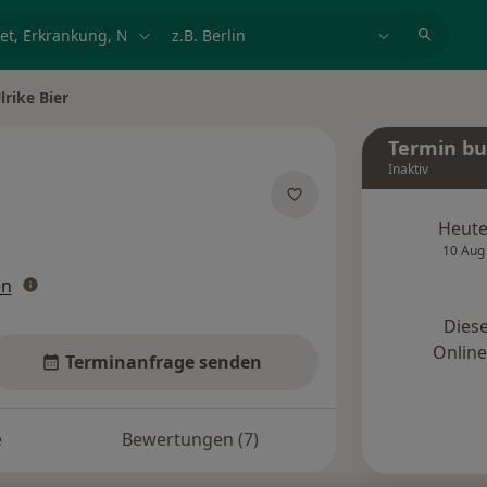
et, Erkrankung, Name
z.B. Berlin
lrike Bier
Termin b
Inaktiv
 Spezialisierungen
Heut
10 Aug
en
Diese
Onlin
Terminanfrage senden
e
Bewertungen (7)