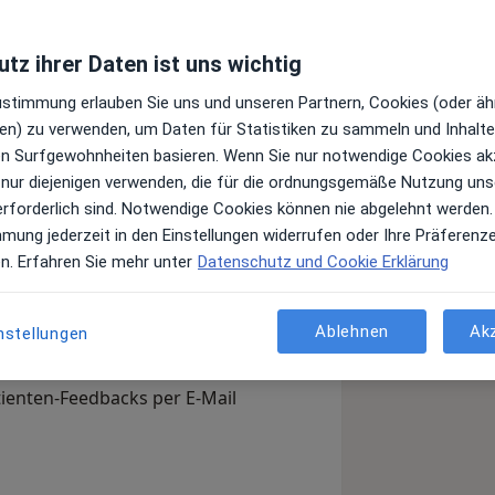
tz ihrer Daten ist uns wichtig
Leistungen und Kosten
Zustimmung erlauben Sie uns und unseren Partnern, Cookies (oder äh
e Informationen über Leistungen
en) zu verwenden, um Daten für Statistiken zu sammeln und Inhalte 
ügt.
ren Surfgewohnheiten basieren. Wenn Sie nur notwendige Cookies ak
 nur diejenigen verwenden, die für die ordnungsgemäße Nutzung uns
erforderlich sind. Notwendige Cookies können nie abgelehnt werden.
mmung jederzeit in den Einstellungen widerrufen oder Ihre Präferenz
en. Erfahren Sie mehr unter
Datenschutz und Cookie Erklärung
Arzt-Info
Ablehnen
Ak
nstellungen
, Ihre Sprechzeiten und Leistungen.
en Sie sich außerdem bereits vor
tienten-Feedbacks per E-Mail