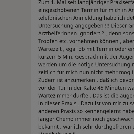
Zum 1. Mal seit langjähriger Praxiser
eingeschobenen Termin für mich in A
telefonischen Anmeldung habe ich deta
Untersuchung angegeben !!! Dieser 
Arzthelferinnen ignoriert ? , denn son
Tropfen etc. vornehmen können , aber 
Wartezeit , egal ob mit Termin oder e
kurzem 5 Min. Gespräch mit der Augen
werden um die nötige Untersuchung m
zeitlich für mich nun nicht mehr mögl
Zudem ist anzumerken , daß ich bevor i
vor der Tür in der Kälte 45 Minuten wa
Wartezimmer durfte . Das ist die aug
in dieser Praxis . Dazu ist von mir zu 
anderen Praxis so kennengelernt hab
langer Chemo immer noch geschwächt i
bekannt , war ich sehr durchgefroren