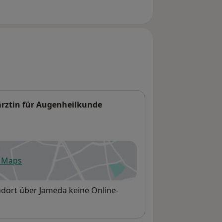
härztin für Augenheilkunde
e Maps
fnet in einer neuen Registerkarte
andort über Jameda keine Online-