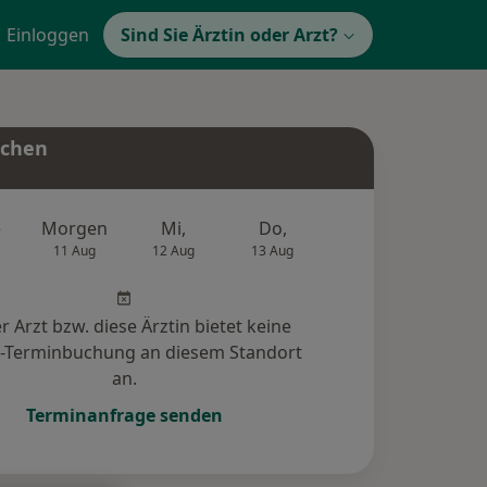
Einloggen
Sind Sie Ärztin oder Arzt?
uchen
e
Morgen
Mi,
Do,
Fr,
Sa,
11 Aug
12 Aug
13 Aug
14 Aug
15 Au
r Arzt bzw. diese Ärztin bietet keine
e-Terminbuchung an diesem Standort
an.
Terminanfrage senden