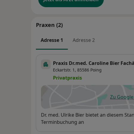
Praxen (2)
Adresse 1
Adresse 2
Praxis Dr.med. Caroline Bier Fac
Eckartstr. 1,
85586
Poing
Privatpraxis
Zu Googl
öf
Verfügbarkeit
Dr. med. Ulrike Bier bietet an diesem St
Terminbuchung an