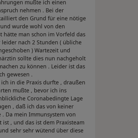
fahrungen mußte ich einen
nspruch nehmen . Bei der
illiert den Grund für eine nötige
Grund wurde wohl von den
st hätte man schon im Vorfeld das
leider nach 2 Stunden ( übliche
ingeschoben ) Wartezeit und
ärztin sollte dies nun nachgeholt
achen zu können . Leider ist das
ich gewesen .
ch in die Praxis durfte , draußen
rten mußte , bevor ich ins
enblickliche Coronabedingte Lage
sagen , daß ich das von keiner
e . Da mein Immunsystem von
st , und das ist dem Praxisteam
 und sehr sehr wütend über diese