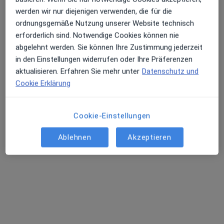
werden wir nur diejenigen verwenden, die für die
Terminanfrage senden
ordnungsgemäße Nutzung unserer Website technisch
erforderlich sind. Notwendige Cookies können nie
abgelehnt werden. Sie können Ihre Zustimmung jederzeit
in den Einstellungen widerrufen oder Ihre Präferenzen
aktualisieren. Erfahren Sie mehr unter
Datenschutz und
Cookie Erklärung
Cookie-Einstellungen
Dr. med. Christina Herz-Hock
Ablehnen
Akzeptieren
Urologin, Andrologin, Homöopathin
251 Bewertungen
Borsigstr. 2, Wiesbaden
•
Zu Google Maps
Privatpraxis Dr.med. Christina Herz-Hock Fachärztin für Urologie
Dieser Arzt bzw. diese Ärztin bietet keine Online-Terminbuchung an diesem Standort an.