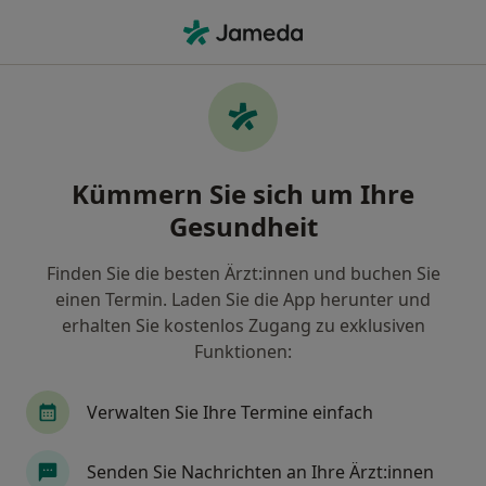
Ha
Urologe • Innenstadt, Frankfurt, Hessen
Filter & Sortierung
Zu Google Maps
Urologen in Frankfurt, Innenstadt
Kümmern Sie sich um Ihre
Wie wir die Suchergebnisse sortieren
Gesundheit
Finden Sie die besten Ärzt:innen und buchen Sie
einen Termin. Laden Sie die App herunter und
erhalten Sie kostenlos Zugang zu exklusiven
Funktionen:
Verwalten Sie Ihre Termine einfach
Dr. med. Daniela Marschall
Urologin, Onkologin
Senden Sie Nachrichten an Ihre Ärzt:innen