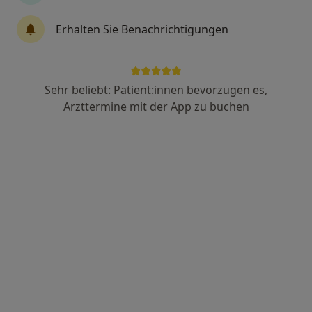
220 Bewertungen
Erhalten Sie Benachrichtigungen
Im Steinbügel 13, Frankfurt
•
Zu Google Maps
Privatpraxis Dr. Arne-D. Marschall-Kehrel Fachärztin für Urologie
Dieser Arzt bzw. diese Ärztin bietet keine Online-Terminbuchung an diesem Standort an.
Sehr beliebt: Patient:innen bevorzugen es,
Arzttermine mit der App zu buchen
Terminanfrage senden
Ärzte und Heilberufler verfügbar
Diese Ärzte und Heilberufler befinden sich
außerhalb von Innenstadt, Frankfurt, Hessen in
Gebieten nahe Ihrer Suche.