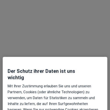
Dr. med. Karl-Heinz von Kellenbach
·
Mehr
Urologe, Androloge, Medikamentöse Tumortherapie
136 Bewertungen
Der Schutz ihrer Daten ist uns
wichtig
Zu Google
Sonnenberger Straße 14, Wiesbaden
•
Maps
Mit Ihrer Zustimmung erlauben Sie uns und unseren
Urologisch-andrologische Praxis Dr. med. von Kellenbach
Partnern, Cookies (oder ähnliche Technologien) zu
verwenden, um Daten für Statistiken zu sammeln und
Privatpraxis
Inhalte zu liefern, die auf Ihren Surfgewohnheiten
Dieser Arzt bzw. diese Ärztin bietet keine Online-Terminbuchung an diesem Standort an.
basieren. Wenn Sie nur notwendige Cookies akzeptieren,