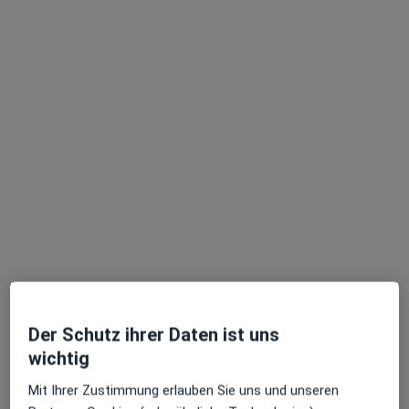
Privatpraxis
Dieser Arzt bzw. diese Ärztin bietet keine Online-Terminbuchung an diesem Standort an.
Terminanfrage senden
Dr. med. Helmut Hesch
·
Mehr
Urologe
Der Schutz ihrer Daten ist uns
59 Bewertungen
wichtig
Mit Ihrer Zustimmung erlauben Sie uns und unseren
Ludwig-März-Str. 4, Penzberg
•
Zu Google Maps