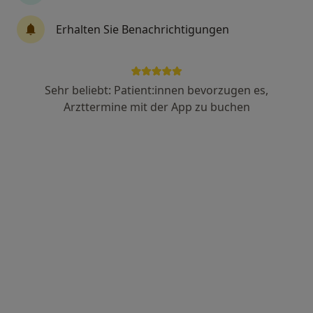
Constantin von Mutzenbecher
Erhalten Sie Benachrichtigungen
Urologe
21 Bewertungen
Sehr beliebt: Patient:innen bevorzugen es,
Zu Google
Münchner Str. 54, Hohenschäftlarn
•
Arzttermine mit der App zu buchen
Maps
Praxis Constantin von Mutzenbecher Facharzt für Urologie
Privatpraxis
Dieser Arzt bzw. diese Ärztin bietet keine Online-Terminbuchung an diesem Standort an.
Terminanfrage senden
Ärzte und Heilberufler verfügbar
Diese Ärzte und Heilberufler befinden sich
außerhalb von Grünwald, Bayern in Gebieten nahe