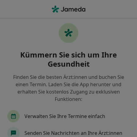
Ha
Urologe • Grünwald, Bayern
Filter & Sortierung
Zu Google Maps
Urologe in Grünwald: Termin buchen mit
Kümmern Sie sich um Ihre
jameda
Gesundheit
Finden Sie Urologen in Grünwald und buchen Sie
online ohne zusätzliche Kosten.
Finden Sie die besten Ärzt:innen und buchen Sie
Wie wir die Suchergebnisse sortieren
einen Termin. Laden Sie die App herunter und
erhalten Sie kostenlos Zugang zu exklusiven
Funktionen:
Verwalten Sie Ihre Termine einfach
Senden Sie Nachrichten an Ihre Ärzt:innen