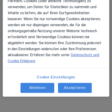
Partnern, Cookies (oder ähnliche Technologien) zu
Privatpraxis Dr.med. Helmut Hesch Facharzt für Urologie
verwenden, um Daten für Statistiken zu sammeln und
Privatpraxis
Inhalte zu liefern, die auf Ihren Surfgewohnheiten
Dieser Arzt bzw. diese Ärztin bietet keine Online-Terminbuchung an diesem Standort an.
basieren. Wenn Sie nur notwendige Cookies akzeptieren,
werden wir nur diejenigen verwenden, die für die
Terminanfrage senden
ordnungsgemäße Nutzung unserer Website technisch
erforderlich sind. Notwendige Cookies können nie
abgelehnt werden. Sie können Ihre Zustimmung jederzeit
Andere Spezialisten in Ihrer Region
in den Einstellungen widerrufen oder Ihre Präferenzen
aktualisieren. Erfahren Sie mehr unter
Datenschutz und
Im Moment sind keine Plätze mehr frei. Schauen Sie
Cookie Erklärung
später nach, ob neue Plätze frei sind.
Cookie-Einstellungen
Ablehnen
Akzeptieren