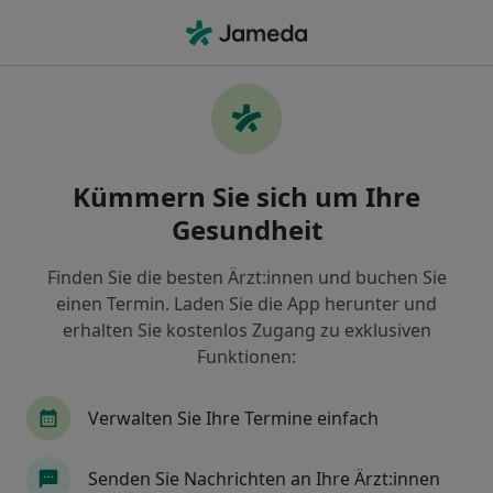
Ha
Urologe • Kleinmachnow, Brandenburg
Filter & Sortierung
Zu Google Maps
Urologe in Kleinmachnow: Termin buchen
Kümmern Sie sich um Ihre
mit jameda
Gesundheit
Finden Sie Urologen in Kleinmachnow und buchen
Sie online ohne zusätzliche Kosten.
Finden Sie die besten Ärzt:innen und buchen Sie
Wie wir die Suchergebnisse sortieren
einen Termin. Laden Sie die App herunter und
erhalten Sie kostenlos Zugang zu exklusiven
Funktionen:
Verwalten Sie Ihre Termine einfach
Senden Sie Nachrichten an Ihre Ärzt:innen