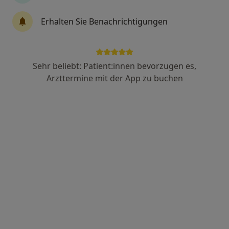
Dr. med. Frank Thilo Schulze-Höpfner
Erhalten Sie Benachrichtigungen
Urologe, Onkologe
44 Bewertungen
Sehr beliebt: Patient:innen bevorzugen es,
Adresse 1
Adresse 2
Arzttermine mit der App zu buchen
Zu Google
Falkensteiner Str. 4, Königstein im Taunus
•
Maps
Privatpraxis Dr.med. Frank Schulze-Höpfner Facharzt für Urologie
Dieser Arzt bzw. diese Ärztin bietet keine Online-Terminbuchung an diesem Standort an.
Terminanfrage senden