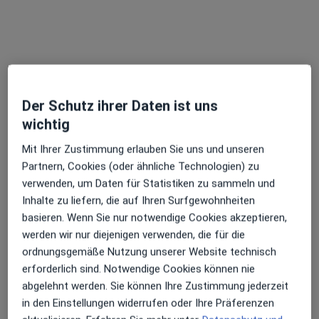
Gebieten nahe Ihrer Suche.
Der Schutz ihrer Daten ist uns
wichtig
Mit Ihrer Zustimmung erlauben Sie uns und unseren
Partnern, Cookies (oder ähnliche Technologien) zu
Dr. med. Jan Willig - Urologische Praxis
verwenden, um Daten für Statistiken zu sammeln und
für Privatpatienten und Selbstzahler
Inhalte zu liefern, die auf Ihren Surfgewohnheiten
Urologe
basieren. Wenn Sie nur notwendige Cookies akzeptieren,
408 Bewertungen
werden wir nur diejenigen verwenden, die für die
ordnungsgemäße Nutzung unserer Website technisch
erforderlich sind. Notwendige Cookies können nie
Adresse
Videosprechstunde
abgelehnt werden. Sie können Ihre Zustimmung jederzeit
in den Einstellungen widerrufen oder Ihre Präferenzen
Westendstr. 2, Langen
•
Zu Google Maps