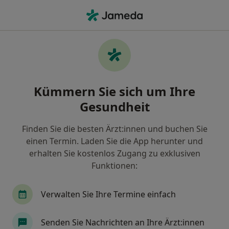
Ha
Urologe • Königstein im Taunus, Hessen
Filter & Sortierung
Zu Google Maps
Urologe in Königstein im Taunus: Termin
Kümmern Sie sich um Ihre
buchen mit jameda
Gesundheit
Finden Sie Urologen in Königstein im Taunus und
buchen Sie online ohne zusätzliche Kosten.
Finden Sie die besten Ärzt:innen und buchen Sie
Wie wir die Suchergebnisse sortieren
einen Termin. Laden Sie die App herunter und
erhalten Sie kostenlos Zugang zu exklusiven
Funktionen:
Verwalten Sie Ihre Termine einfach
Senden Sie Nachrichten an Ihre Ärzt:innen