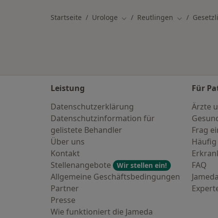
Startseite
Urologe
Reutlingen
Gesetzl
Stadt ändern
Stadt änder
Leistung
Für Pa
Datenschutzerklärung
Ärzte u
Datenschutzinformation für
Gesund
gelistete Behandler
Frag ei
Über uns
Häufig
Kontakt
Erkra
Stellenangebote
FAQ
Wir stellen ein!
Allgemeine Geschäftsbedingungen
Jameda
Partner
Expert
Presse
Wie funktioniert die Jameda