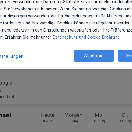
en) zu verwenden, um Daten für Statistiken zu sammeln und Inhalte 
ren Surfgewohnheiten basieren. Wenn Sie nur notwendige Cookies ak
Heute
Morgen
Mo,
Di,
 nur diejenigen verwenden, die für die ordnungsgemäße Nutzung uns
8 Aug
9 Aug
10 Aug
11 Aug
erforderlich sind. Notwendige Cookies können nie abgelehnt werden.
·
ner
mmung jederzeit in den Einstellungen widerrufen oder Ihre Präferenz
en. Erfahren Sie mehr unter
Datenschutz und Cookie Erklärung
Online-Terminbuchung nicht verfügbar
en
Terminanfrage senden
Ablehnen
Ak
nstellungen
oogle
s
Praxis Dr.med. Markus Renninger Facharzt für Urologie
hael
Heute
Morgen
Mo,
Di,
8 Aug
9 Aug
10 Aug
11 Aug