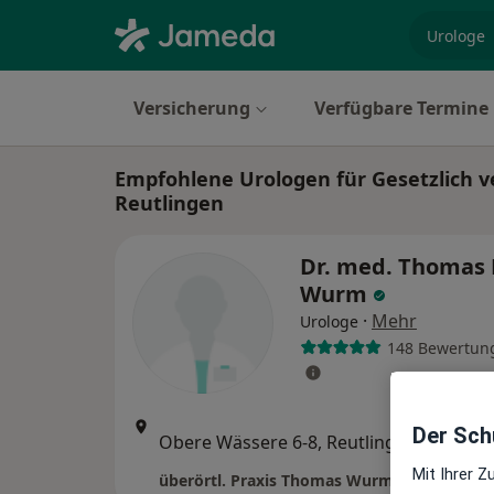
Fachgebi
Versicherung
Verfügbare Termine
Empfohlene Urologen für Gesetzlich ve
Reutlingen
Dr. med. Thomas 
Wurm
·
Mehr
Urologe
148 Bewertun
Zu Goo
Der Schu
Obere Wässere 6-8, Reutlingen
•
Maps
Mit Ihrer 
überörtl. Praxis Thomas Wurm Facharzt für