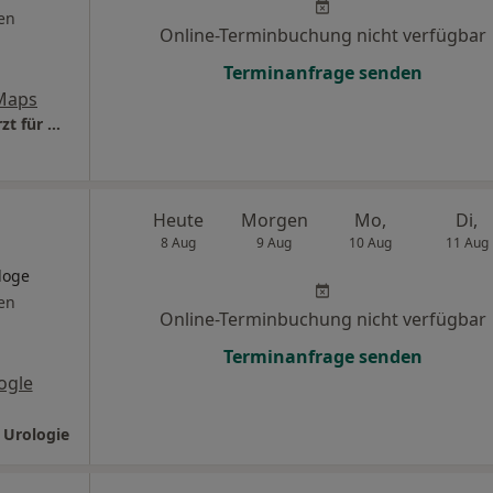
en
Online-Terminbuchung nicht verfügbar
Terminanfrage senden
Maps
Praxis Dr.med. Jörg-Michael Kiessling Facharzt für Urologie
Heute
Morgen
Mo,
Di,
8 Aug
9 Aug
10 Aug
11 Aug
loge
en
Online-Terminbuchung nicht verfügbar
Terminanfrage senden
ogle
 Urologie