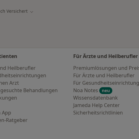
ich Versichert
n
Stadt ändern
tienten
Für Ärzte und Heilberufler
nd Heilberufler
Premiumlösungen und Prei
heitseinrichtungen
Für Ärzte und Heilberufler
nen Arzt
Für Gesundheitseinrichtun
 gesuchte Behandlungen
Noa Notes
neu
nkungen
Wissensdatenbank
Jameda Help Center
 App
Sicherheitsrichtlinien
en-Ratgeber