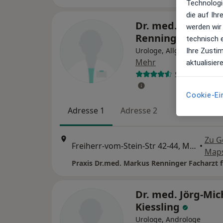
Technologi
die auf Ih
Dr. med. Markus
werden wir
Renninger
technisch 
Urologe, Allgemeinmedizi
Ihre Zusti
Mehr
aktualisier
52 Bewertung
Cookie-Ei
Adresse 1
Adresse 2
Zu G
Freiherr-vom-Stein-Str 42-44, Mössingen
•
Map
Dr. med. Jörg-Mic
Kiessling
Urologe, Androloge