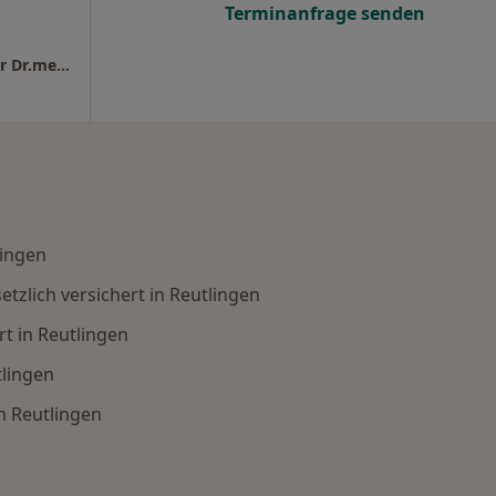
Terminanfrage senden
URONEUM Reutlingen Dr.med. Simone Maier Dr.med. Martin Löffler Oliver Stein u.w.
lingen
tzlich versichert in Reutlingen
rt in Reutlingen
tlingen
in Reutlingen
hte Fachgebiete: