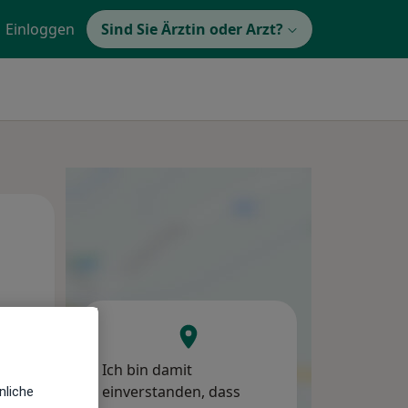
Einloggen
Sind Sie Ärztin oder Arzt?
Mi,
Do,
Fr,
12 Aug
13 Aug
14 Aug
Ich bin damit
einverstanden, dass
nliche