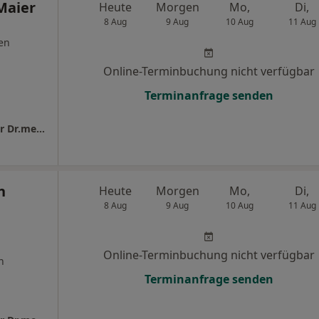
Maier
Heute
Morgen
Mo,
Di,
8 Aug
9 Aug
10 Aug
11 Aug
en
Online-Terminbuchung nicht verfügbar
Terminanfrage senden
URONEUM Reutlingen Dr.med. Simone Maier Dr.med. Martin Löffler Oliver Stein u.w.
n
Heute
Morgen
Mo,
Di,
8 Aug
9 Aug
10 Aug
11 Aug
Online-Terminbuchung nicht verfügbar
n
Terminanfrage senden