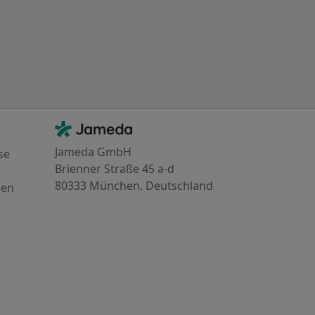
Kontakt
Jameda - Startseite
Jameda GmbH
se
Brienner Straße 45 a-d
80333 München, Deutschland
gen