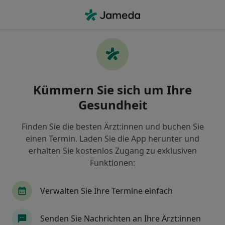
Ha
Urologe • Schwäbisch Gmünd, Baden-Württemberg
Filter & Sortierung
Zu Google Maps
Urologe in Schwäbisch Gmünd: Termin
Kümmern Sie sich um Ihre
buchen mit jameda
Gesundheit
Finden Sie Urologen in Schwäbisch Gmünd und
buchen Sie online ohne zusätzliche Kosten.
Finden Sie die besten Ärzt:innen und buchen Sie
Wie wir die Suchergebnisse sortieren
einen Termin. Laden Sie die App herunter und
erhalten Sie kostenlos Zugang zu exklusiven
Funktionen:
Verwalten Sie Ihre Termine einfach
Senden Sie Nachrichten an Ihre Ärzt:innen