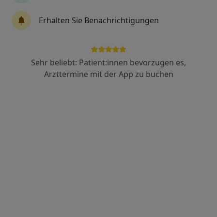
Dr. med. Rexhep Shala
Erhalten Sie Benachrichtigungen
Urologe
14 Bewertungen
Sehr beliebt: Patient:innen bevorzugen es,
Gartenstr. 50, Göppingen
•
Zu Google Maps
Arzttermine mit der App zu buchen
Urologisches Zentrum Dres. Rainer Küfer Alexander Pfund und Johannes Müller
Dieser Arzt bzw. diese Ärztin bietet keine Online-Terminbuchung an diesem Standort an.
Terminanfrage senden