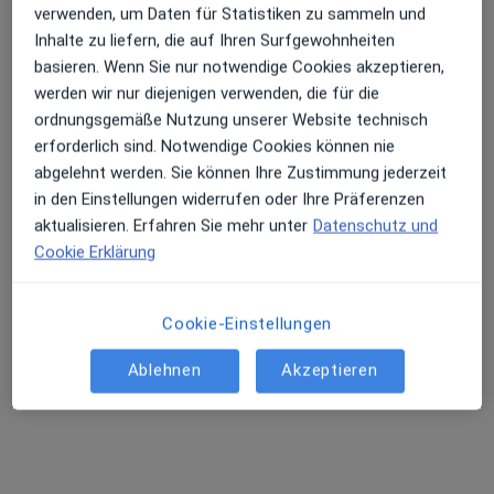
verwenden, um Daten für Statistiken zu sammeln und
Inhalte zu liefern, die auf Ihren Surfgewohnheiten
basieren. Wenn Sie nur notwendige Cookies akzeptieren,
Dr. med. Bogdan Rosca
werden wir nur diejenigen verwenden, die für die
·
Mehr
Urologe, Onkologe
ordnungsgemäße Nutzung unserer Website technisch
24 Bewertungen
erforderlich sind. Notwendige Cookies können nie
abgelehnt werden. Sie können Ihre Zustimmung jederzeit
Hauptstr. 24, Mutlangen
•
Zu Google Maps
in den Einstellungen widerrufen oder Ihre Präferenzen
Praxis Dr.med. Bogdan Rosca Facharzt für Urologie
aktualisieren. Erfahren Sie mehr unter
Datenschutz und
Dieser Arzt bzw. diese Ärztin bietet keine Online-Terminbuchung an diesem Standort an.
Cookie Erklärung
Terminanfrage senden
Cookie-Einstellungen
Ablehnen
Akzeptieren
Ärzte und Heilberufler verfügbar
Diese Ärzte und Heilberufler befinden sich
außerhalb von Schwäbisch Gmünd, Baden-
Württemberg in Gebieten nahe Ihrer Suche.