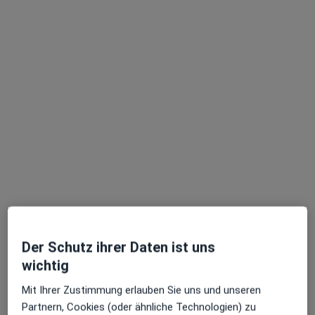
Dr. med. Norbert Gildein
Urologe
20 Bewertungen
Adresse 1
Adresse 2
Wetzgauer Str. 85, Mutlangen
•
Zu Google Maps
Stauferklinikum Schwäb. Gmünd Abt. Urologie
Dieser Arzt bzw. diese Ärztin bietet keine Online-Terminbuchung an diesem Standort an.
Terminanfrage senden
Der Schutz ihrer Daten ist uns
wichtig
Mit Ihrer Zustimmung erlauben Sie uns und unseren
Partnern, Cookies (oder ähnliche Technologien) zu