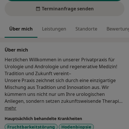
Terminanfrage senden
Über mich
Leistungen
Standorte
Bewertung
Über mich
Herzlichen Willkommen in unserer Privatpraxis für
Urologie und Andrologie und regenerative Medizin!
Tradition und Zukunft vereint–
Unsere Praxis zeichnet sich durch eine einzigartige
Mischung aus Tradition und Innovation aus. Wir
kümmern uns nicht nur um Ihre urologischen
Anliegen, sondern setzen zukunftsweisende Therapien
Über mich
wie Bioidentische Hormontherapie, orthomolekulare
mehr
Medizin, PRP- und Stammzellen-Therapien sowie
Hauptsächlich behandelte Krankheiten
regenerative Urologie und Andrologie ein, um Ihre
Fruchtbarkeitstörung
Hodenbiopsie
Gesundheit auf allen Ebenen zu fördern. Diese