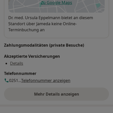
Zu Google Maps
öffnet in einer neuen Registe
Verfügbarkeit
Dr. med. Ursula Eppelmann bietet an diesem
Standort über Jameda keine Online-
Terminbuchung an
Zahlungsmodalitäten (private Besuche)
Akzeptierte Versicherungen
Details
Telefonnummer
0251...
Telefonnummer anzeigen
Mehr Details anzeigen
über die Adresse