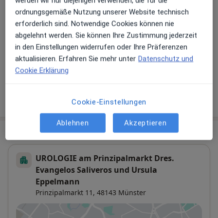
werden wir nur diejenigen verwenden, die für die
Ultraschalluntersuchung
ordnungsgemäße Nutzung unserer Website technisch
erforderlich sind. Notwendige Cookies können nie
Untersuchung /CheckUp
abgelehnt werden. Sie können Ihre Zustimmung jederzeit
in den Einstellungen widerrufen oder Ihre Präferenzen
Vorsorgeuntersuchung
aktualisieren. Erfahren Sie mehr unter
Datenschutz und
Zweitmeinung
Cookie Erklärung
Wie funktioniert die Preisbildung?
Cookie-Einstellungen
Ablehnen
Akzeptieren
Praxis
UROLOGIE am Prinzipalmarkt Dres.
Evangelos Saliveros und Ursula
Eppelmann
Prinzipalmarkt 11,
48143
Münster