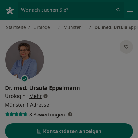
Ha
Wonach suchen Sie?
Startseite
Urologe
Münster
Dr. med. Ursula Ep
Stadt ändern
Stadt ändern
Dr. med.
Ursula Eppelmann
über Spezialisierungen
Urologin
·
Mehr
Münster
1 Adresse
8 Bewertungen
Kontaktdaten anzeigen