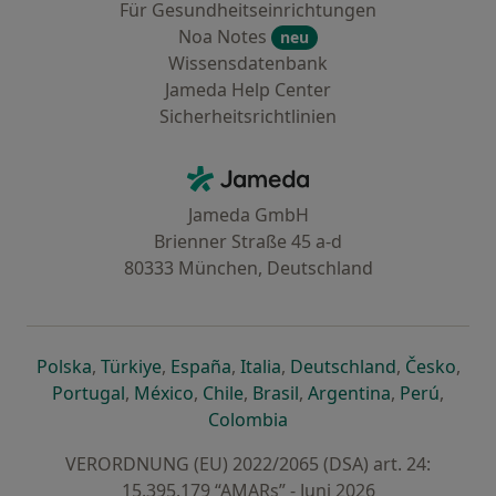
Für Gesundheitseinrichtungen
Noa Notes
neu
Wissensdatenbank
Jameda Help Center
Sicherheitsrichtlinien
Kontakt
Jameda - Startseite
Jameda GmbH
Brienner Straße 45 a-d
80333 München, Deutschland
öffnet in einer neuen Registerkarte
öffnet in einer neuen Registerkarte
öffnet in einer neuen Registerk
öffnet in einer neuen Reg
öffnet in ei
öffn
Polska
,
Türkiye
,
España
,
Italia
,
Deutschland
,
Česko
,
öffnet in einer neuen Registerkarte
öffnet in einer neuen Registerkarte
öffnet in einer neuen Register
öffnet in einer neuen R
öffnet in ei
öffnet
Portugal
,
México
,
Chile
,
Brasil
,
Argentina
,
Perú
,
öffnet in einer neuen Re
Colombia
VERORDNUNG (EU) 2022/2065 (DSA) art. 24:
15.395.179 “AMARs” - Juni 2026