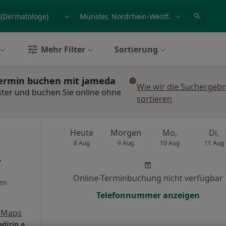
et, Erkrankung, Name
z.B. Berlin
Mehr Filter
Sortierung
Termin buchen mit jameda
Wie wir die Suchergebn
ter und buchen Sie online ohne
sortieren
Heute
Morgen
Mo,
Di,
8 Aug
9 Aug
10 Aug
11 Aug
,
Online-Terminbuchung nicht verfügbar
en
Telefonnummer anzeigen
 Maps
Aestheso - Centrum f. Ästhetik und Lasermedizin am Aasee GmbH