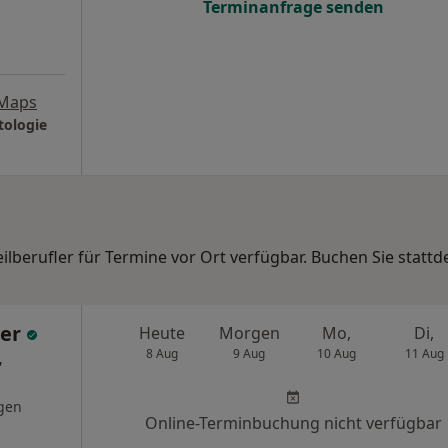
Terminanfrage senden
 Maps
tologie
eilberufler für Termine vor Ort verfügbar. Buchen Sie statt
ger
Heute
Morgen
Mo,
Di,
8 Aug
9 Aug
10 Aug
11 Aug
,
gen
Online-Terminbuchung nicht verfügbar