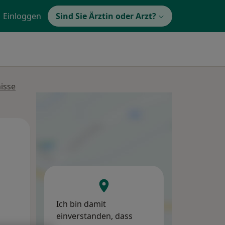
Einloggen
Sind Sie Ärztin oder Arzt?
isse
Mi,
Do,
Fr,
12 Aug
13 Aug
14 Aug
Ich bin damit
einverstanden, dass