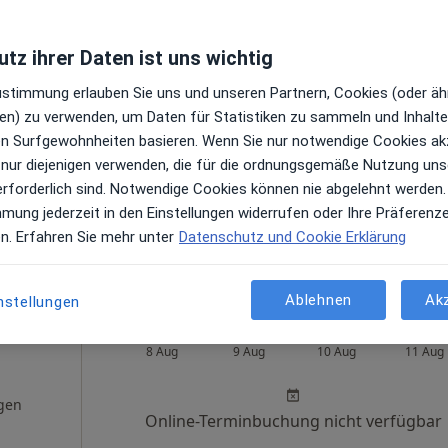
tz ihrer Daten ist uns wichtig
Heute
Morgen
Mo,
Di,
Zustimmung erlauben Sie uns und unseren Partnern, Cookies (oder äh
8 Aug
9 Aug
10 Aug
11 Aug
en) zu verwenden, um Daten für Statistiken zu sammeln und Inhalte 
,
ren Surfgewohnheiten basieren. Wenn Sie nur notwendige Cookies ak
Online-Terminbuchung nicht verfügbar
 nur diejenigen verwenden, die für die ordnungsgemäße Nutzung uns
en
erforderlich sind. Notwendige Cookies können nie abgelehnt werden.
Telefonnummer anzeigen
mmung jederzeit in den Einstellungen widerrufen oder Ihre Präferenz
e Maps
en. Erfahren Sie mehr unter
Datenschutz und Cookie Erklärung
Praxis Dr.med. Carmen Kotthoff Fachärztin für Dermatologie
Ablehnen
Ak
nstellungen
i
Heute
Morgen
Mo,
Di,
8 Aug
9 Aug
10 Aug
11 Aug
gen
Online-Terminbuchung nicht verfügbar