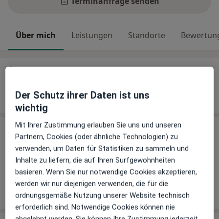
Terminanfrage senden
Über mich
Leistungen
Standorte
Bewertun
Über mich
Weiterbildungen und Tätigkeitsschwerpunkte
Der Schutz ihrer Daten ist uns
Psychotherapie
wichtig
Mit Ihrer Zustimmung erlauben Sie uns und unseren
Leistungen
Partnern, Cookies (oder ähnliche Technologien) zu
verwenden, um Daten für Statistiken zu sammeln und
Keine Informationen über Leistungen und Kosten
Inhalte zu liefern, die auf Ihren Surfgewohnheiten
Auf diesem Profil wurden noch keine Informationen
basieren. Wenn Sie nur notwendige Cookies akzeptieren,
über Leistungen hinzugefügt.
werden wir nur diejenigen verwenden, die für die
ordnungsgemäße Nutzung unserer Website technisch
erforderlich sind. Notwendige Cookies können nie
abgelehnt werden. Sie können Ihre Zustimmung jederzeit