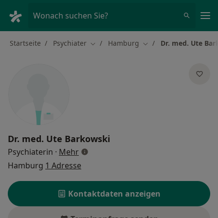
Ha
Wonach suchen Sie?
Startseite
Psychiater
Hamburg
Dr. med. Ute Ba
Stadt ändern
Stadt ändern
Dr. med.
Ute Barkowski
über Spezialisierungen
Psychiaterin
·
Mehr
Hamburg
1 Adresse
Kontaktdaten anzeigen