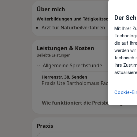
Über mich
Der Schu
Weiterbildungen und Tätigkeitsschwerpunkte
Arzt für Naturheilverfahren
Mit Ihrer 
Technologi
die auf Ih
Leistungen & Kosten
werden wir
Beliebte Leistungen
technisch 
Allgemeine Sprechstunde
Ihre Zusti
aktualisier
Herrenstr. 38, Senden
Praxis Ute Bartholomäus Fachärztin für 
Cookie-Ei
Wie funktioniert die Preisbildung?
Praxis