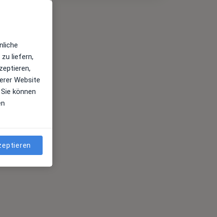
nliche
zu liefern,
zeptieren,
erer Website
 Sie können
en
zeptieren