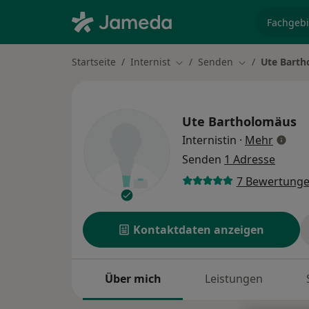
Fachgebi
Startseite
Internist
Senden
Ute Bart
Stadt ändern
Stadt ändern
Ute Bartholomäus
über S
Internistin
·
Mehr
Senden
1 Adresse
7 Bewertung
Kontaktdaten anzeigen
Über mich
Leistungen