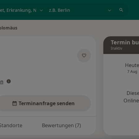
et, Erkrankung, Name
z.B. Berlin
holomäus
Termin b
Inaktiv
pezialisierungen
Heut
7 Aug
en
Diese
Onlin
Terminanfrage senden
Standorte
Bewertungen (7)