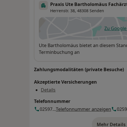
Praxis Ute Bartholomäus Fachärzt
Herrenstr. 38,
48308
Senden
Zu Googl
öf
Verfügbarkeit
Ute Bartholomäus bietet an diesem Stan
Terminbuchung an
Zahlungsmodalitäten (private Besuche)
Akzeptierte Versicherungen
Details
Telefonnummer
02597...
Telefonnummer anzeigen
02597
Mehr Details