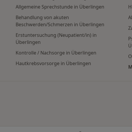
Allgemeine Sprechstunde in Überlingen
H
Behandlung von akuten
A
Beschwerden/Schmerzen in Überlingen
Z
Erstuntersuchung (Neupatient/in) in
P
Überlingen
Ü
Kontrolle / Nachsorge in Überlingen
O
Hautkrebsvorsorge in Überlingen
n den beliebtesten Städten
M
rn