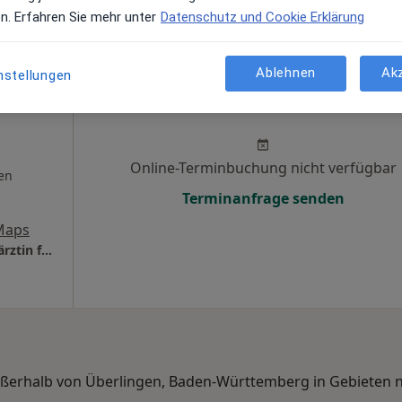
en. Erfahren Sie mehr unter
Datenschutz und Cookie Erklärung
Ablehnen
Ak
nstellungen
na
Heute
Morgen
Sa,
So,
6 Aug
7 Aug
8 Aug
9 Aug
Online-Terminbuchung nicht verfügbar
en
Terminanfrage senden
Maps
Privatpraxis Dr.med. Katharina Peuker Fachärztin für Dermatologie
außerhalb von Überlingen, Baden-Württemberg in Gebieten 