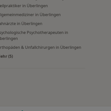
eilpraktiker in Überlingen
llgemeinmediziner in Überlingen
ahnärzte in Überlingen
sychologische Psychotherapeuten in
berlingen
rthopäden & Unfallchirurgen in Überlingen
ehr (5)
Mehr in der Kategorie: Beliebte Fachrichtungen in Üb