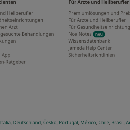
tienten
Für Ärzte und Heilberufler
nd Heilberufler
Premiumlösungen und Prei
heitseinrichtungen
Für Ärzte und Heilberufler
nen Arzt
Für Gesundheitseinrichtun
 gesuchte Behandlungen
Noa Notes
neu
nkungen
Wissensdatenbank
Jameda Help Center
 App
Sicherheitsrichtlinien
en-Ratgeber
euen Registerkarte
 einer neuen Registerkarte
ffnet in einer neuen Registerkarte
öffnet in einer neuen Registerkarte
öffnet in einer neuen Registerkarte
öffnet in einer neuen Registerkar
öffnet in einer neuen R
öffnet in einer
öffnet in
öff
Italia
,
Deutschland
,
Česko
,
Portugal
,
México
,
Chile
,
Brasil
,
A