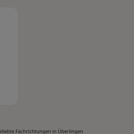
Mo,
Di,
Mi,
10 Aug
11 Aug
12 Aug
eliebte Fachrichtungen in Überlingen