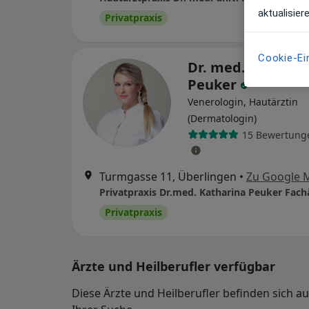
aktualisier
Privatpraxis
Cookie-Ei
Dr. med. Kathari
Peuker
Venerologin, Hautärztin
(Dermatologin)
15 Bewertung
Turmgasse 11, Überlingen
•
Zu Google 
Privatpraxis
Ärzte und Heilberufler verfügbar
Diese Ärzte und Heilberufler befinden sich 