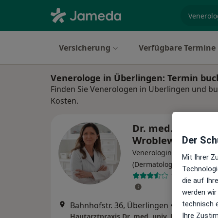
Fachgebi
Versicherung
Verfügbare Termine
Venerologe in Überlingen: Termin bu
Finden Sie Venerologen in Überlingen und bu
Kosten.
Dr. med. univ. Ka
Wroblewska
Der Schu
Venerologin, Hautärztin
Mit Ihrer 
(Dermatologin)
Technologi
103 Bewertun
die auf Ih
werden wir
technisch 
Bahnhofstr. 36, Überlingen
•
Zu Google
Ihre Zusti
Hautarztpraxis Dr. med. univ. K.K. Wroblew