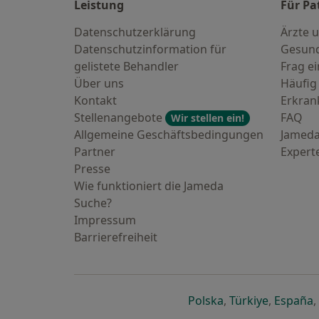
Leistung
Für Pa
Datenschutzerklärung
Ärzte u
Datenschutzinformation für
Gesund
gelistete Behandler
Frag ei
Über uns
Häufig
Kontakt
Erkra
Stellenangebote
FAQ
Wir stellen ein!
Allgemeine Geschäftsbedingungen
Jameda
Partner
Expert
Presse
Wie funktioniert die Jameda
Suche?
Impressum
Barrierefreiheit
öffnet in einer n
öffnet in
ö
Polska
,
Türkiye
,
España
,