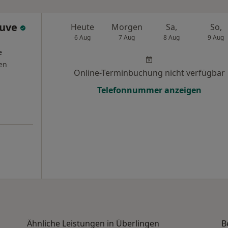
Duve
Heute
Morgen
Sa,
So,
6 Aug
7 Aug
8 Aug
9 Aug
e
en
Online-Terminbuchung nicht verfügbar
Telefonnummer anzeigen
Ähnliche Leistungen in Überlingen
B