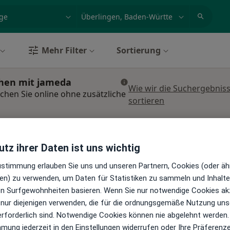
et, Erkrankung, Name
z.B. Berlin
Mehr Filter
Sortierung
chen mit jameda
Wie wir die Suchergebnis
chen Sie online ohne zusätzliche
sortieren
tharina
Heute
Morgen
Sa,
So,
6 Aug
7 Aug
8 Aug
9 Aug
tz ihrer Daten ist uns wichtig
Zustimmung erlauben Sie uns und unseren Partnern, Cookies (oder äh
en) zu verwenden, um Daten für Statistiken zu sammeln und Inhalte 
Online-Terminbuchung nicht verfügbar
gen
ren Surfgewohnheiten basieren. Wenn Sie nur notwendige Cookies ak
Telefonnummer anzeigen
 nur diejenigen verwenden, die für die ordnungsgemäße Nutzung uns
erforderlich sind. Notwendige Cookies können nie abgelehnt werden.
 Maps
mmung jederzeit in den Einstellungen widerrufen oder Ihre Präferenz
ska