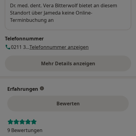
Verfügbarkeit
Dr. med. dent. Vera Bitterwolf bietet an diesem
Zahnfleischkorrektur
Standort über Jameda keine Online-
Sanfte und präzise Behandlungen für ein gesundes
Terminbuchung an
und schönes Zahnfleisch.
Bondingtechnik
Telefonnummer
Entdecken Sie die Vorteile der minimalinvasiven
0211 3...
Telefonnummer anzeigen
Bondingtechnik als perfekte Lösung für ästhetische
Zahnkorrekturen.
Mehr Details anzeigen
über die Adresse
Flexibilität bei der Bezahlung
Teilzahlungslaufzeiten von bis zu 72 Monaten – Sie
entscheiden, wie es am besten für Sie passt. Ihre
Erfahrungen
Zahngesundheit steht an erster Stelle!
Bewerten
9 Bewertungen