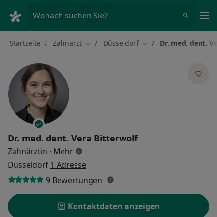
Ha
Wonach suchen Sie?
Startseite
Zahnarzt
Düsseldorf
Dr. med. dent. Ve
Stadt ändern
Stadt ändern
Dr. med. dent.
Vera Bitterwolf
über Spezialisierungen
Zahnärztin
·
Mehr
Düsseldorf
1 Adresse
9 Bewertungen
Kontaktdaten anzeigen