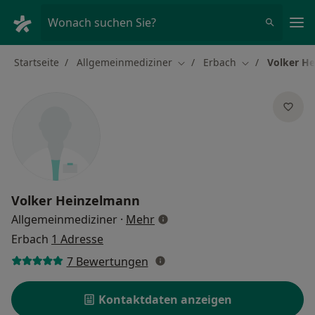
Ha
Wonach suchen Sie?
Startseite
Allgemeinmediziner
Erbach
Volker H
Stadt ändern
Stadt ändern
Volker Heinzelmann
über Spezialisierungen
Allgemeinmediziner
·
Mehr
Erbach
1 Adresse
7 Bewertungen
Kontaktdaten anzeigen