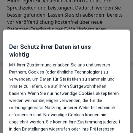
Hinterlegen Sie kostenlos ein Portraitbild, Ihre
Sprechzeiten und Leistungen. Dadurch werden Sie
besser gefunden. Lassen Sie sich außerdem bereits
vor Veröffentlichung kostenfrei über neue
Patienten-Feedbacks per E-Mail informieren.
Der Schutz ihrer Daten ist uns
Jetzt als Arzt anmelden
wichtig
Mit Ihrer Zustimmung erlauben Sie uns und unseren
Partnern, Cookies (oder ähnliche Technologien) zu
Praxis
verwenden, um Daten für Statistiken zu sammeln und
Inhalte zu liefern, die auf Ihren Surfgewohnheiten
Volker Heinzelmann und Dr.med. Stefanie
basieren. Wenn Sie nur notwendige Cookies akzeptieren,
Schilf
werden wir nur diejenigen verwenden, die für die
Erlenbachstr. 45,
89155
Erbach
ordnungsgemäße Nutzung unserer Website technisch
erforderlich sind. Notwendige Cookies können nie
Zu Google Maps
abgelehnt werden. Sie können Ihre Zustimmung jederzeit
öffnet in einer neuen Registe
in den Einstellungen widerrufen oder Ihre Präferenzen