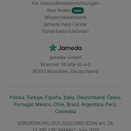
Für Gesundheitseinrichtungen
Noa Notes
neu
Wissensdatenbank
Jameda Help Center
Sicherheitsrichtlinien
Kontakt
Jameda - Startseite
Jameda GmbH
Brienner Straße 45 a-d
80333 München, Deutschland
öffnet in einer neuen Registerkarte
öffnet in einer neuen Registerkarte
öffnet in einer neuen Registerk
öffnet in einer neuen Reg
öffnet in ei
öffn
Polska
,
Türkiye
,
España
,
Italia
,
Deutschland
,
Česko
,
öffnet in einer neuen Registerkarte
öffnet in einer neuen Registerkarte
öffnet in einer neuen Register
öffnet in einer neuen R
öffnet in ei
öffnet
Portugal
,
México
,
Chile
,
Brasil
,
Argentina
,
Perú
,
öffnet in einer neuen Re
Colombia
VERORDNUNG (EU) 2022/2065 (DSA) art. 24:
15.395.179 “AMARs” - Juni 2026