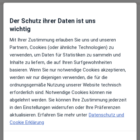
Praxis
Der Schutz ihrer Daten ist uns
wichtig
Praxis Dr. Dr. Tim Bartholl Facharzt für
MKG - Chirurgie
Mit Ihrer Zustimmung erlauben Sie uns und unseren
Halterner Str. 17 b,
Hervest
, 46284
Dorsten
Partnern, Cookies (oder ähnliche Technologien) zu
verwenden, um Daten für Statistiken zu sammeln und
Inhalte zu liefern, die auf Ihren Surfgewohnheiten
Zu Google Maps
öffnet in einer neuen Registe
basieren. Wenn Sie nur notwendige Cookies akzeptieren,
werden wir nur diejenigen verwenden, die für die
Verfügbarkeit
Dr. med. Dr. med. dent. Volker Nasse bietet an
ordnungsgemäße Nutzung unserer Website technisch
diesem Standort über Jameda keine Online-
erforderlich sind. Notwendige Cookies können nie
Terminbuchung an
abgelehnt werden. Sie können Ihre Zustimmung jederzeit
in den Einstellungen widerrufen oder Ihre Präferenzen
aktualisieren. Erfahren Sie mehr unter
Datenschutz und
Zahlungsmodalitäten (private Besuche)
Cookie Erklärung
Akzeptierte Versicherungen
Details