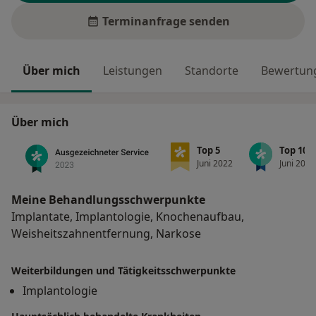
Terminanfrage senden
Über mich
Leistungen
Standorte
Bewertung
Über mich
Top 5
Top 10
Juni 2022
Juni 2022
Meine Behandlungs­schwerpunkte
Implantate, Implantologie, Knochenaufbau,
Weisheitszahnentfernung, Narkose
Weiterbildungen und Tätigkeitsschwerpunkte
Implantologie