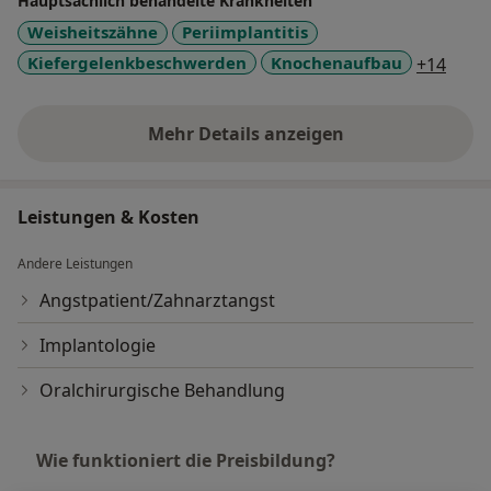
Hauptsächlich behandelte Krankheiten
Weisheitszähne
Periimplantitis
a11y
Kiefergelenkbeschwerden
Knochenaufbau
+14
Mehr Details anzeigen
über Erfahrungen
Leistungen & Kosten
Andere Leistungen
Angstpatient/Zahnarztangst
Implantologie
Oralchirurgische Behandlung
Wie funktioniert die Preisbildung?