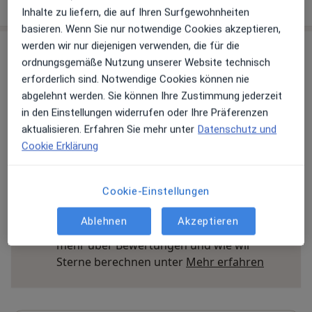
über die Adresse
Inhalte zu liefern, die auf Ihren Surfgewohnheiten
basieren. Wenn Sie nur notwendige Cookies akzeptieren,
werden wir nur diejenigen verwenden, die für die
Erfahrungen
ordnungsgemäße Nutzung unserer Website technisch
erforderlich sind. Notwendige Cookies können nie
Bewerten
abgelehnt werden. Sie können Ihre Zustimmung jederzeit
in den Einstellungen widerrufen oder Ihre Präferenzen
aktualisieren. Erfahren Sie mehr unter
Datenschutz und
Cookie Erklärung
167 Bewertungen
Cookie-Einstellungen
Jede einzelne Bewertungen ist wichtig. Wir
prüfen und moderieren Bewertungen
Ablehnen
Akzeptieren
gemäß unserer Richtlinien. Erfahren Sie
mehr über Bewertungen und wie wir
Mehr übe
Sterne berechnen unter
Mehr erfahren