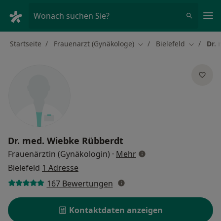
Ha
Wonach suchen Sie?
Startseite
Frauenarzt (Gynäkologe)
Bielefeld
Dr.
Stadt ändern
Stadt änd
Dr. med.
Wiebke Rübberdt
über Spezialisierunge
Frauenärztin (Gynäkologin)
·
Mehr
Bielefeld
1 Adresse
167 Bewertungen
Kontaktdaten anzeigen