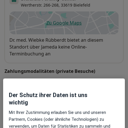
Wertherstr. 266-268,
33619
Bielefeld
Zu Google Maps
öffnet in einer neuen Registe
Verfügbarkeit
Dr. med. Wiebke Rübberdt bietet an diesem
Standort über Jameda keine Online-
Terminbuchung an
Zahlungsmodalitäten (private Besuche)
Akzeptierte Versicherungen
Details
Der Schutz ihrer Daten ist uns
wichtig
Telefonnummer
0521 1...
Telefonnummer anzeigen
Mit Ihrer Zustimmung erlauben Sie uns und unseren
Partnern, Cookies (oder ähnliche Technologien) zu
Mehr Details anzeigen
verwenden, um Daten für Statistiken zu sammeln und