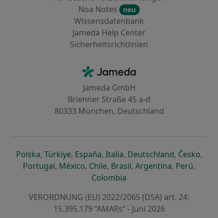
Noa Notes
neu
Wissensdatenbank
Jameda Help Center
Sicherheitsrichtlinien
Kontakt
Jameda - Startseite
Jameda GmbH
Brienner Straße 45 a-d
80333 München, Deutschland
öffnet in einer neuen Registerkarte
öffnet in einer neuen Registerkarte
öffnet in einer neuen Registerk
öffnet in einer neuen Reg
öffnet in ei
öffn
Polska
,
Türkiye
,
España
,
Italia
,
Deutschland
,
Česko
,
öffnet in einer neuen Registerkarte
öffnet in einer neuen Registerkarte
öffnet in einer neuen Register
öffnet in einer neuen R
öffnet in ei
öffnet
Portugal
,
México
,
Chile
,
Brasil
,
Argentina
,
Perú
,
öffnet in einer neuen Re
Colombia
VERORDNUNG (EU) 2022/2065 (DSA) art. 24:
15.395.179 “AMARs” - Juni 2026