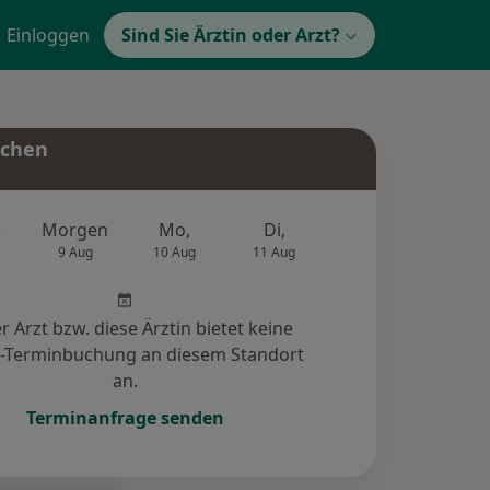
Einloggen
Sind Sie Ärztin oder Arzt?
uchen
e
Morgen
Mo,
Di,
Mi,
Do,
9 Aug
10 Aug
11 Aug
12 Aug
13 Au
r Arzt bzw. diese Ärztin bietet keine
e-Terminbuchung an diesem Standort
an.
Terminanfrage senden