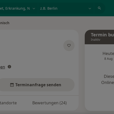
et, Erkrankung, Name
z.B. Berlin
nisch
Termin b
Inaktiv
zialisierungen
Heut
8 Aug
gen
Diese
Onlin
Terminanfrage senden
tandorte
Bewertungen (24)