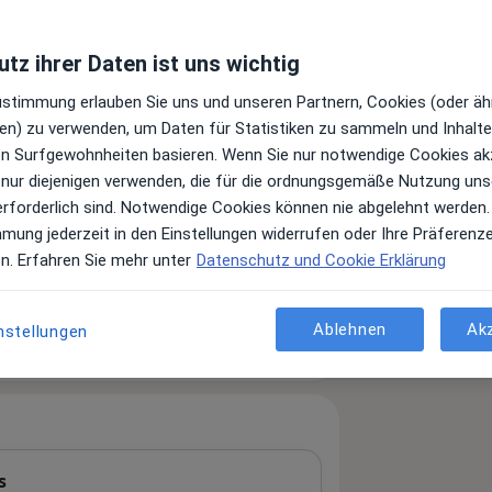
tz ihrer Daten ist uns wichtig
Zustimmung erlauben Sie uns und unseren Partnern, Cookies (oder äh
en) zu verwenden, um Daten für Statistiken zu sammeln und Inhalte 
ren Surfgewohnheiten basieren. Wenn Sie nur notwendige Cookies ak
 nur diejenigen verwenden, die für die ordnungsgemäße Nutzung uns
erforderlich sind. Notwendige Cookies können nie abgelehnt werden.
mmung jederzeit in den Einstellungen widerrufen oder Ihre Präferenz
Leistungen und Kosten
en. Erfahren Sie mehr unter
Datenschutz und Cookie Erklärung
e Informationen über Leistungen
ügt.
Ablehnen
Ak
nstellungen
s