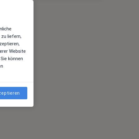
nliche
zu liefern,
zeptieren,
erer Website
 Sie können
en
zeptieren