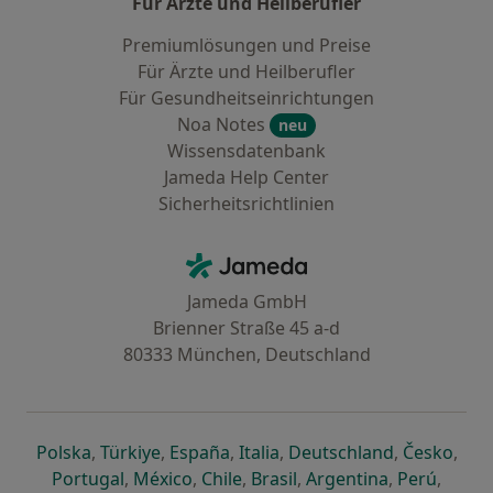
Für Ärzte und Heilberufler
Premiumlösungen und Preise
Für Ärzte und Heilberufler
Für Gesundheitseinrichtungen
Noa Notes
neu
Wissensdatenbank
Jameda Help Center
Sicherheitsrichtlinien
Kontakt
Jameda - Startseite
Jameda GmbH
Brienner Straße 45 a-d
80333 München, Deutschland
öffnet in einer neuen Registerkarte
öffnet in einer neuen Registerkarte
öffnet in einer neuen Registerk
öffnet in einer neuen Reg
öffnet in ei
öffn
Polska
,
Türkiye
,
España
,
Italia
,
Deutschland
,
Česko
,
öffnet in einer neuen Registerkarte
öffnet in einer neuen Registerkarte
öffnet in einer neuen Register
öffnet in einer neuen R
öffnet in ei
öffnet
Portugal
,
México
,
Chile
,
Brasil
,
Argentina
,
Perú
,