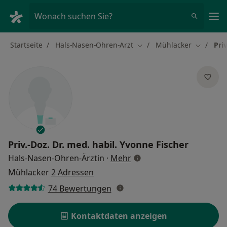
Ha
Wonach suchen Sie?
Startseite
Hals-Nasen-Ohren-Arzt
Mühlacker
Pri
Stadt ändern
Stadt än
Priv.-Doz. Dr. med. habil.
Yvonne Fischer
über Spezialisierungen
Hals-Nasen-Ohren-Ärztin
·
Mehr
Mühlacker
2 Adressen
74 Bewertungen
Kontaktdaten anzeigen