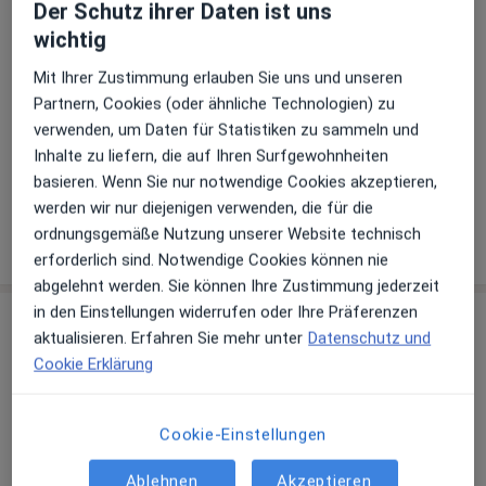
Der Schutz ihrer Daten ist uns
Zahlungsmodalitäten (private Besuche)
wichtig
Akzeptierte Versicherungen
Mit Ihrer Zustimmung erlauben Sie uns und unseren
Details
Partnern, Cookies (oder ähnliche Technologien) zu
verwenden, um Daten für Statistiken zu sammeln und
Telefonnummer
Inhalte zu liefern, die auf Ihren Surfgewohnheiten
07042...
Telefonnummer anzeigen
basieren. Wenn Sie nur notwendige Cookies akzeptieren,
werden wir nur diejenigen verwenden, die für die
ordnungsgemäße Nutzung unserer Website technisch
Mehr Details anzeigen
über die Adresse
erforderlich sind. Notwendige Cookies können nie
abgelehnt werden. Sie können Ihre Zustimmung jederzeit
in den Einstellungen widerrufen oder Ihre Präferenzen
Erfahrungen
aktualisieren. Erfahren Sie mehr unter
Datenschutz und
Cookie Erklärung
Bewerten
Cookie-Einstellungen
74 Bewertungen
Ablehnen
Akzeptieren