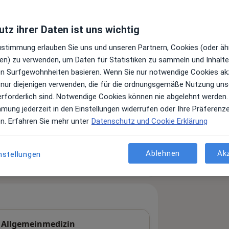
tz ihrer Daten ist uns wichtig
0
022
Zustimmung erlauben Sie uns und unseren Partnern, Cookies (oder äh
en) zu verwenden, um Daten für Statistiken zu sammeln und Inhalte 
ren Surfgewohnheiten basieren. Wenn Sie nur notwendige Cookies ak
 nur diejenigen verwenden, die für die ordnungsgemäße Nutzung uns
erforderlich sind. Notwendige Cookies können nie abgelehnt werden.
mmung jederzeit in den Einstellungen widerrufen oder Ihre Präferenz
Leistungen und Kosten
en. Erfahren Sie mehr unter
Datenschutz und Cookie Erklärung
e Informationen über Leistungen
ügt.
Ablehnen
Ak
nstellungen
. Allgemeinmedizin