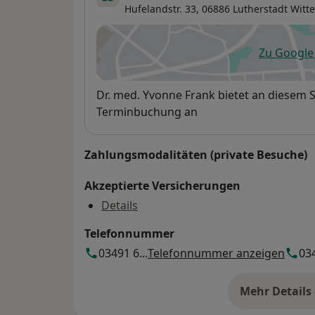
Hufelandstr. 33,
06886
Lutherstadt Witt
Zu Googl
öf
Verfügbarkeit
Dr. med. Yvonne Frank bietet an diesem 
Terminbuchung an
Zahlungsmodalitäten (private Besuche)
Akzeptierte Versicherungen
Details
Telefonnummer
03491 6...
Telefonnummer anzeigen
034
Mehr Details
üb