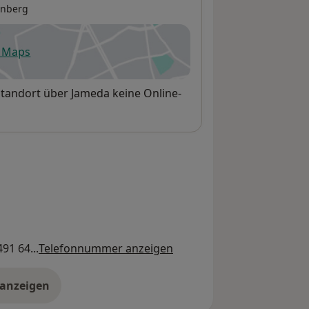
enberg
e Maps
fnet in einer neuen Registerkarte
Standort über Jameda keine Online-
91 64...
Telefonnummer anzeigen
 anzeigen
er die Adresse