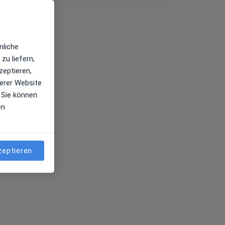
nliche
zu liefern,
zeptieren,
erer Website
 Sie können
en
zeptieren