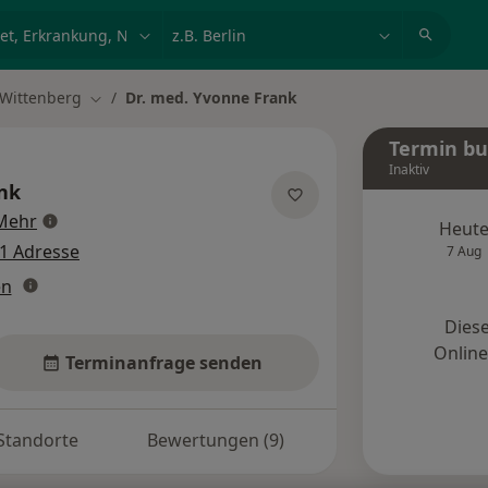
et, Erkrankung, Name
z.B. Berlin
 Wittenberg
Dr. med. Yvonne Frank
Stadt ändern
Termin b
Inaktiv
nk
über Spezialisierungen
Mehr
Heut
1 Adresse
7 Aug
en
Diese
Onlin
Terminanfrage senden
Standorte
Bewertungen (9)