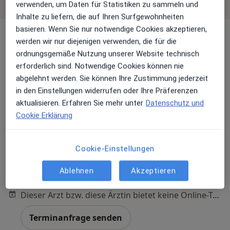
verwenden, um Daten für Statistiken zu sammeln und
Inhalte zu liefern, die auf Ihren Surfgewohnheiten
basieren. Wenn Sie nur notwendige Cookies akzeptieren,
werden wir nur diejenigen verwenden, die für die
ordnungsgemäße Nutzung unserer Website technisch
erforderlich sind. Notwendige Cookies können nie
abgelehnt werden. Sie können Ihre Zustimmung jederzeit
in den Einstellungen widerrufen oder Ihre Präferenzen
aktualisieren. Erfahren Sie mehr unter
Datenschutz und
Dr. med. dent. Kurdin Alsolivany
Cookie Erklärung
·
Mehr
Zahnärztin
181 Bewertungen
Cookie-Einstellungen
Schönhauser Str. 17, Berlin
•
Zu Google Maps
Ablehnen
Akzeptieren
Zahnarztpraxis Dr. Kurdin Alsolivany Zahnärztin
Dieser Arzt bzw. diese Ärztin bietet keine Online-Terminbuchung an diesem Standort an.
Terminanfrage senden