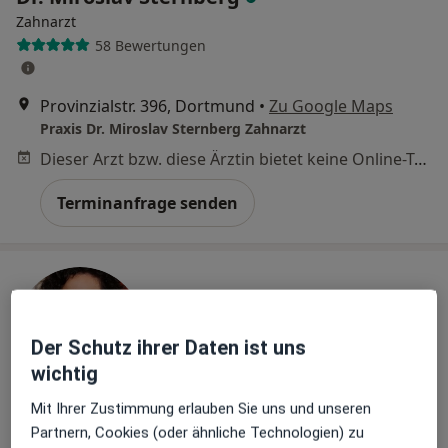
Zahnarzt
58 Bewertungen
Provinzialstr. 396, Dortmund
•
Zu Google Maps
Praxis Dr. Miroslav Sternberg Zahnarzt
Dieser Arzt bzw. diese Ärztin bietet keine Online-Terminbuchung an diesem Standort an.
Terminanfrage senden
Der Schutz ihrer Daten ist uns
wichtig
Mit Ihrer Zustimmung erlauben Sie uns und unseren
Dr. med. dent. Adriana Glodan
Partnern, Cookies (oder ähnliche Technologien) zu