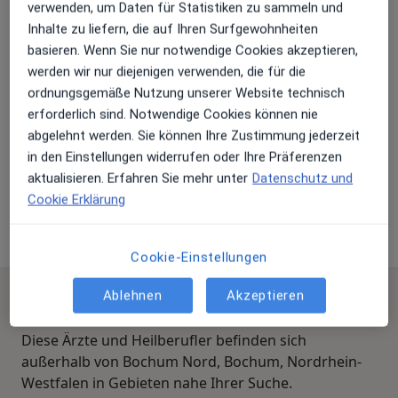
·
Mehr
Zahnärztin
verwenden, um Daten für Statistiken zu sammeln und
27 Bewertungen
Inhalte zu liefern, die auf Ihren Surfgewohnheiten
basieren. Wenn Sie nur notwendige Cookies akzeptieren,
werden wir nur diejenigen verwenden, die für die
Adresse
Videosprechstunde
ordnungsgemäße Nutzung unserer Website technisch
erforderlich sind. Notwendige Cookies können nie
abgelehnt werden. Sie können Ihre Zustimmung jederzeit
Hellweg 5, Bochum
•
Zu Google Maps
in den Einstellungen widerrufen oder Ihre Präferenzen
Praxis Dr.med.dent. Adriana Glodan Zahnärztin
aktualisieren. Erfahren Sie mehr unter
Datenschutz und
Dieser Arzt bzw. diese Ärztin bietet keine Online-Terminbuchung an diesem Standort an.
Cookie Erklärung
Terminanfrage senden
Cookie-Einstellungen
Ablehnen
Akzeptieren
Ärzte und Heilberufler verfügbar
Diese Ärzte und Heilberufler befinden sich
außerhalb von Bochum Nord, Bochum, Nordrhein-
Westfalen in Gebieten nahe Ihrer Suche.