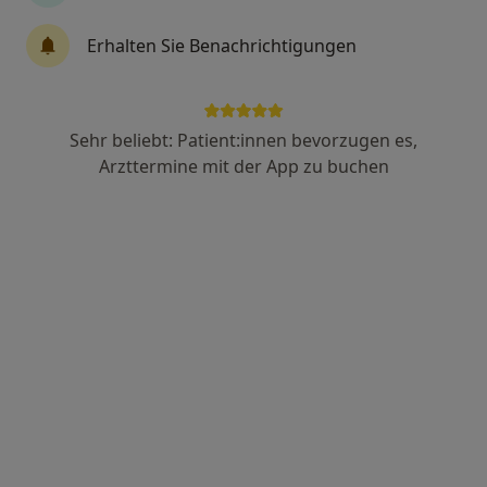
Waller Heerstr. 144, Bremen
•
Zu Google Maps
Dental21 Bremen Walle
Erhalten Sie Benachrichtigungen
Dieser Arzt bzw. diese Ärztin bietet keine Online-Terminbuchung an diesem Standort an.
Terminanfrage senden
Sehr beliebt: Patient:innen bevorzugen es,
Arzttermine mit der App zu buchen
Gregoire Assis
·
Mehr
Zahnarzt
Waller Heerstr. 144, Bremen
•
Zu Google Maps
Dental21 Bremen Walle