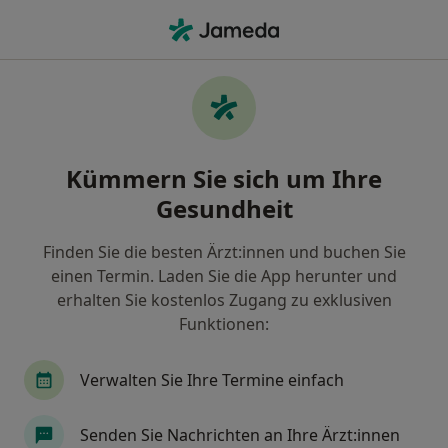
Ha
Zahnarzt • Handelshäfen, Bremen, Bremen
Filter & Sortierung
Zu Google Maps
Zahnärzte in Bremen, Handelshäfen
Kümmern Sie sich um Ihre
Wie wir die Suchergebnisse sortieren
Gesundheit
Finden Sie die besten Ärzt:innen und buchen Sie
einen Termin. Laden Sie die App herunter und
erhalten Sie kostenlos Zugang zu exklusiven
Funktionen:
Verwalten Sie Ihre Termine einfach
María Fernanda Mayorga Solórzano
·
Mehr
Zahnärztin
Senden Sie Nachrichten an Ihre Ärzt:innen