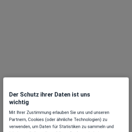
·
Mehr
Zahnarzt
18 Bewertungen
Lüder-v-Bentheim-Str 18, Bremen
•
Zu Google Maps
Partnerschaft für interdisziplinäre ZahnMedizin - Dr. Köneke, Dr. Schroeder und Dr. Krause (angestellte Zahnärztin)
Dieser Arzt bzw. diese Ärztin bietet keine Online-Terminbuchung an diesem Standort an.
Terminanfrage senden
Der Schutz ihrer Daten ist uns
wichtig
Mit Ihrer Zustimmung erlauben Sie uns und unseren
Partnern, Cookies (oder ähnliche Technologien) zu
Dr. med. dent. Arleta Stefaniak-
verwenden, um Daten für Statistiken zu sammeln und