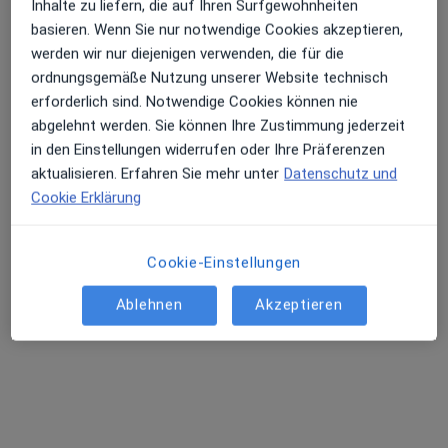
Brzuchalski
Inhalte zu liefern, die auf Ihren Surfgewohnheiten
·
Mehr
Zahnärztin
basieren. Wenn Sie nur notwendige Cookies akzeptieren,
100 Bewertungen
werden wir nur diejenigen verwenden, die für die
ordnungsgemäße Nutzung unserer Website technisch
erforderlich sind. Notwendige Cookies können nie
Upper Borg 216, Bremen
•
Zu Google Maps
abgelehnt werden. Sie können Ihre Zustimmung jederzeit
Praxis Arleta Stefaniak-Brzuchalska Zahnärztin
in den Einstellungen widerrufen oder Ihre Präferenzen
Dieser Arzt bzw. diese Ärztin bietet keine Online-Terminbuchung an diesem Standort an.
aktualisieren. Erfahren Sie mehr unter
Datenschutz und
Cookie Erklärung
Terminanfrage senden
Cookie-Einstellungen
Ablehnen
Akzeptieren
Dr. med. dent. Katharina Krause