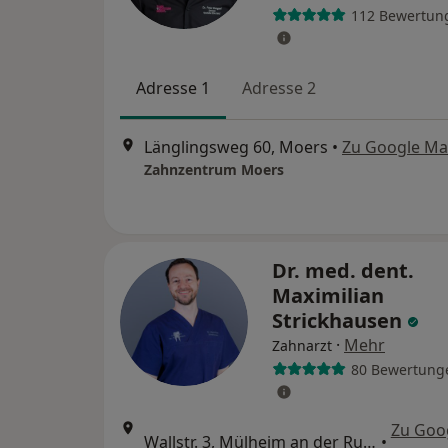
112 Bewertun
Adresse 1
Adresse 2
Länglingsweg 60, Moers
•
Zu Google M
Zahnzentrum Moers
Dr. med. dent.
Maximilian
Strickhausen
·
Mehr
Zahnarzt
80 Bewertung
Zu Goo
Wallstr. 3, Mülheim an der Ruhr
•