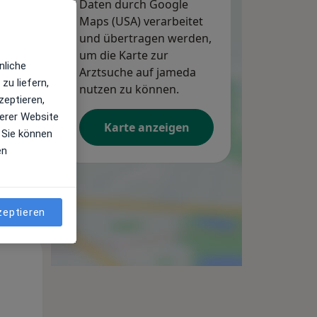
Daten durch Google
Maps (USA) verarbeitet
und übertragen werden,
um die Karte zur
Mi,
Do,
Fr,
nliche
12 Aug
Arztsuche auf jameda
13 Aug
14 Aug
zu liefern,
nutzen zu können.
zeptieren,
erer Website
Karte anzeigen
 Sie können
en
zeptieren
Mi,
Do,
Fr,
12 Aug
13 Aug
14 Aug