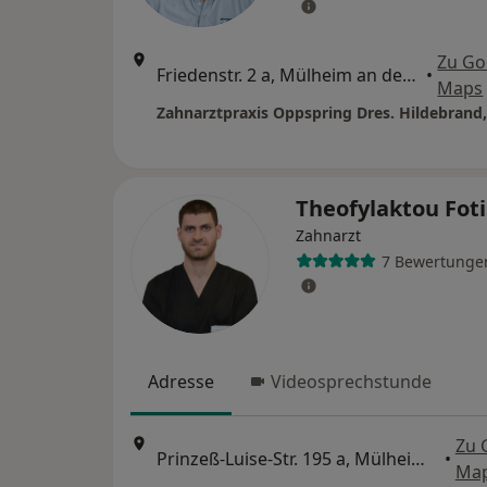
Zu Go
Friedenstr. 2 a, Mülheim an der Ruhr
•
Maps
Theofylaktou Fot
Zahnarzt
7 Bewertunge
Adresse
Videosprechstunde
Zu 
Prinzeß-Luise-Str. 195 a, Mülheim an der Ruhr
•
Ma