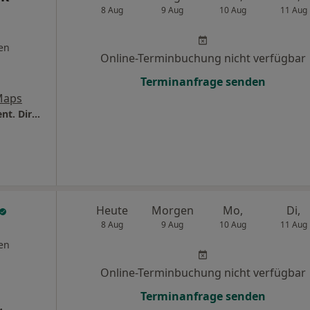
8 Aug
9 Aug
10 Aug
11 Aug
en
Online-Terminbuchung nicht verfügbar
Terminanfrage senden
Maps
Zahnarztpraxis Margarethenhöhe Dr.med.dent. Dirk Holfeld
Heute
Morgen
Mo,
Di,
8 Aug
9 Aug
10 Aug
11 Aug
en
Online-Terminbuchung nicht verfügbar
Terminanfrage senden