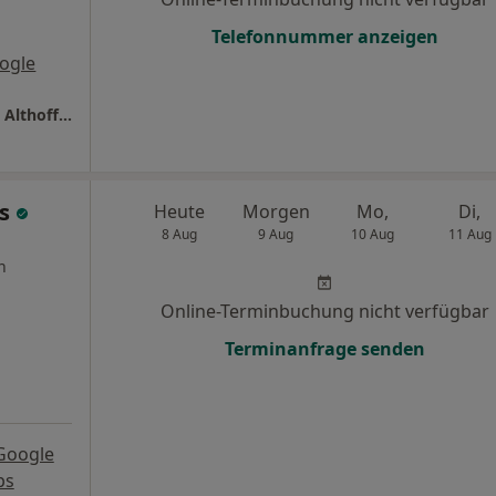
Telefonnummer anzeigen
ogle
Zahnarztpraxis Oppspring Dres. Hildebrand, Althoff & Partner
is
Heute
Morgen
Mo,
Di,
8 Aug
9 Aug
10 Aug
11 Aug
n
Online-Terminbuchung nicht verfügbar
Terminanfrage senden
Google
ps