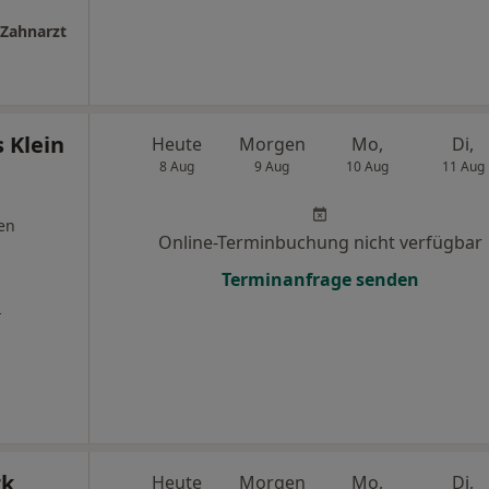
 Zahnarzt
s Klein
Heute
Morgen
Mo,
Di,
8 Aug
9 Aug
10 Aug
11 Aug
en
Online-Terminbuchung nicht verfügbar
Terminanfrage senden
s
rk
Heute
Morgen
Mo,
Di,