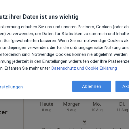
tz ihrer Daten ist uns wichtig
Heute
Morgen
Mo,
Di,
Zustimmung erlauben Sie uns und unseren Partnern, Cookies (oder äh
8 Aug
9 Aug
10 Aug
11 Aug
en) zu verwenden, um Daten für Statistiken zu sammeln und Inhalte 
ren Surfgewohnheiten basieren. Wenn Sie nur notwendige Cookies ak
 nur diejenigen verwenden, die für die ordnungsgemäße Nutzung uns
Online-Terminbuchung nicht verfügbar
en
erforderlich sind. Notwendige Cookies können nie abgelehnt werden.
Telefonnummer anzeigen
mmung jederzeit in den Einstellungen widerrufen oder Ihre Präferenz
en. Erfahren Sie mehr unter
Datenschutz und Cookie Erklärung
gle
Praxis Josette Hortense Hentsch Zahnärztin f. Kieferorthopädie
Ablehnen
Ak
nstellungen
Heute
Morgen
Mo,
Di,
8 Aug
9 Aug
10 Aug
11 Aug
ter