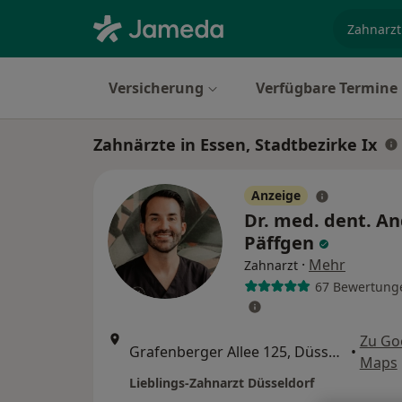
Fachgebi
Versicherung
Verfügbare Termine
Zahnärzte in Essen, Stadtbezirke Ix
Anzeige
Dr. med. dent. A
Päffgen
·
Mehr
Zahnarzt
67 Bewertung
Zu Go
Grafenberger Allee 125, Düsseldorf
•
Maps
Lieblings-Zahnarzt Düsseldorf