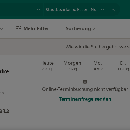
et, Erkrankung, Name
z.B. Berlin
Mehr Filter
Sortierung
Wie wir die Suchergebnisse s
Heute
Morgen
Mo,
Di,
8 Aug
9 Aug
10 Aug
11 Aug
ndre
Online-Terminbuchung nicht verfügbar
en
Terminanfrage senden
ogle