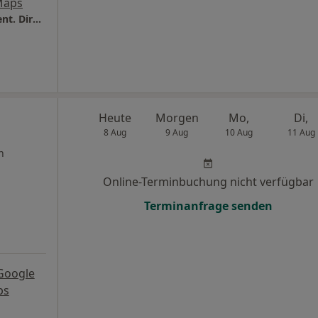
Maps
Zahnarztpraxis Margarethenhöhe Dr.med.dent. Dirk Holfeld
Heute
Morgen
Mo,
Di,
8 Aug
9 Aug
10 Aug
11 Aug
n
Online-Terminbuchung nicht verfügbar
Terminanfrage senden
Google
ps