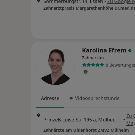
Sommerburgstr. 14, Essen
•
Zu Google 
Karolina Efrem
Zahnärztin
8 Bewertunge
Adresse
Videosprechstunde
Zu 
Prinzeß-Luise-Str. 195 a, Mülheim an der Ruhr
•
Ma
Zahnärzte am Uhlenhorst ZMVZ Mülheim