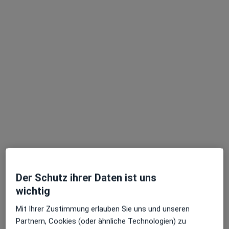
Zahnarzt
16 Bewertungen
Zu Google
Friedberger Landstr. 120, Frankfurt
•
Maps
Zahnarztpraxis Ba Thong Strohm-Dang Zahnarzt
Dieser Arzt bzw. diese Ärztin bietet keine Online-Terminbuchung an diesem Standort an.
Terminanfrage senden
Der Schutz ihrer Daten ist uns
wichtig
Mit Ihrer Zustimmung erlauben Sie uns und unseren
Partnern, Cookies (oder ähnliche Technologien) zu