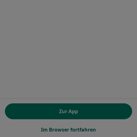
Dr. med. dent. Gabriela Hardt-Neumann
·
Mehr
Zahnärztin
37 Bewertungen
Friedlebenstr. 12, Frankfurt
•
Zu Google Maps
Praxis Dr.med.dent. Gabriela Hardt-Neumann Zahnärztin
Dieser Arzt bzw. diese Ärztin bietet keine Online-Terminbuchung an diesem Standort an.
Zur App
Terminanfrage senden
Im Browser fortfahren