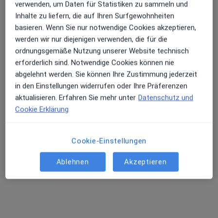
Dipl.-Stom. Ara Baghdasaryan
verwenden, um Daten für Statistiken zu sammeln und
·
Mehr
Zahnarzt
Inhalte zu liefern, die auf Ihren Surfgewohnheiten
18 Bewertungen
basieren. Wenn Sie nur notwendige Cookies akzeptieren,
werden wir nur diejenigen verwenden, die für die
ordnungsgemäße Nutzung unserer Website technisch
Zeppelinallee 93, Frankfurt
•
Zu Google Maps
erforderlich sind. Notwendige Cookies können nie
Zahnarztpraxis Frankfurt am Main
abgelehnt werden. Sie können Ihre Zustimmung jederzeit
Dieser Arzt bzw. diese Ärztin bietet keine Online-Terminbuchung an diesem Standort an.
in den Einstellungen widerrufen oder Ihre Präferenzen
aktualisieren. Erfahren Sie mehr unter
Datenschutz und
Terminanfrage senden
Cookie Erklärung
Cookie-Einstellungen
Ärzte und Heilberufler verfügbar
Ablehnen
Akzeptieren
Diese Ärzte und Heilberufler befinden sich
außerhalb von Dornbusch, Frankfurt, Hessen in
Gebieten nahe Ihrer Suche.