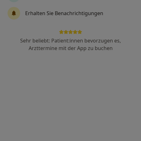
Zahnärztin
71 Bewertungen
Erhalten Sie Benachrichtigungen
Voltastr. 67, Frankfurt
•
Zu Google Maps
Praxis Dr. Bernadett Guld Zahnärztin
Sehr beliebt: Patient:innen bevorzugen es,
Dieser Arzt bzw. diese Ärztin bietet keine Online-Terminbuchung an diesem Standort an.
Arzttermine mit der App zu buchen
Terminanfrage senden
Anzeige
Dr. med. dent. Nicolas Rode