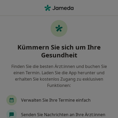
Ha
Zahnarzt • Dornbusch, Frankfurt, Hessen
Filter & Sortierung
Zu Google Maps
Zahnärzte in Frankfurt, Dornbusch
Kümmern Sie sich um Ihre
Wie wir die Suchergebnisse sortieren
Gesundheit
Finden Sie die besten Ärzt:innen und buchen Sie
einen Termin. Laden Sie die App herunter und
erhalten Sie kostenlos Zugang zu exklusiven
Funktionen:
Verwalten Sie Ihre Termine einfach
Anzeige
Dr. med. dent. Bernadett Guld
Senden Sie Nachrichten an Ihre Ärzt:innen