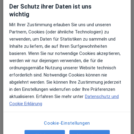
Dr. med. dent. Arnd Ungermann
Der Schutz ihrer Daten ist uns
·
Mehr
Zahnarzt
wichtig
36 Bewertungen
Mit Ihrer Zustimmung erlauben Sie uns und unseren
Partnern, Cookies (oder ähnliche Technologien) zu
Adresse
Videosprechstunde
verwenden, um Daten für Statistiken zu sammeln und
Inhalte zu liefern, die auf Ihren Surfgewohnheiten
basieren. Wenn Sie nur notwendige Cookies akzeptieren,
Karlstr. 5, Tettnang
•
Zu Google Maps
werden wir nur diejenigen verwenden, die für die
Praxis Dr.med.dent. Arnd Ungermann Zahnarzt
ordnungsgemäße Nutzung unserer Website technisch
Dieser Arzt bzw. diese Ärztin bietet keine Online-Terminbuchung an diesem Standort an.
erforderlich sind. Notwendige Cookies können nie
abgelehnt werden. Sie können Ihre Zustimmung jederzeit
Terminanfrage senden
in den Einstellungen widerrufen oder Ihre Präferenzen
aktualisieren. Erfahren Sie mehr unter
Datenschutz und
Cookie Erklärung
Ärzte und Heilberufler verfügbar
Diese Ärzte und Heilberufler befinden sich
Cookie-Einstellungen
außerhalb von Friedrichshafen, Baden-Württemberg