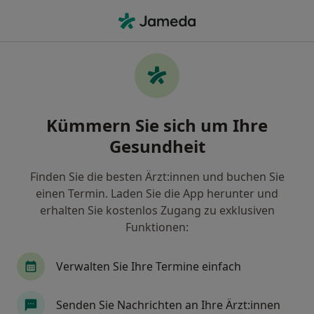
Ha
Zahnarzt • Friedrichshafen, Baden-Württemberg
Filter & Sortierung
Zu Google Maps
Zahnarzt in Friedrichshafen: Termin
Kümmern Sie sich um Ihre
buchen mit jameda
Gesundheit
Finden Sie Zahnärzte in Friedrichshafen und buchen
Sie online ohne zusätzliche Kosten.
Finden Sie die besten Ärzt:innen und buchen Sie
Wie wir die Suchergebnisse sortieren
einen Termin. Laden Sie die App herunter und
erhalten Sie kostenlos Zugang zu exklusiven
Funktionen:
Verwalten Sie Ihre Termine einfach
Senden Sie Nachrichten an Ihre Ärzt:innen