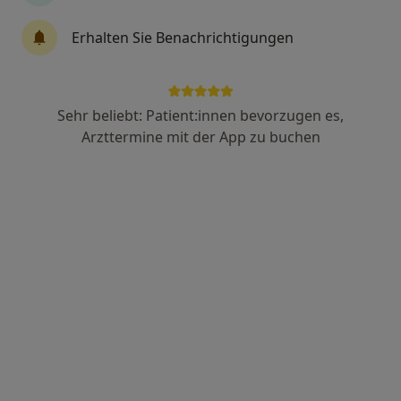
Dr. med. dent. Carola Kerner
Erhalten Sie Benachrichtigungen
·
Mehr
Zahnärztin
66 Bewertungen
Sehr beliebt: Patient:innen bevorzugen es,
Mainaustr. 142, Konstanz
•
Zu Google Maps
Arzttermine mit der App zu buchen
Zahnarztpraxis Dr. Carola Kerner
Dieser Arzt bzw. diese Ärztin bietet keine Online-Terminbuchung an diesem Standort an.
Terminanfrage senden