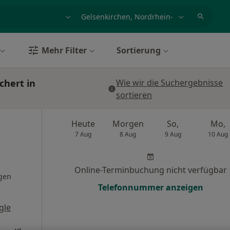
et, Erkrankung, Name
z.B. Berlin
Mehr Filter
Sortierung
chert in
Wie wir die Suchergebnisse
sortieren
Heute
Morgen
So,
Mo,
7 Aug
8 Aug
9 Aug
10 Aug
Online-Terminbuchung nicht verfügbar
gen
Telefonnummer anzeigen
gle