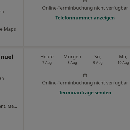
Online-Terminbuchung nicht verfügbar
en
Telefonnummer anzeigen
le Maps
anuel
Heute
Morgen
So,
Mo,
7 Aug
8 Aug
9 Aug
10 Aug
en
Online-Terminbuchung nicht verfügbar
Terminanfrage senden
Zahnmedizin im Jahrhunderthaus Dr.med.dent. Manuel Kenter und Björn Kenter