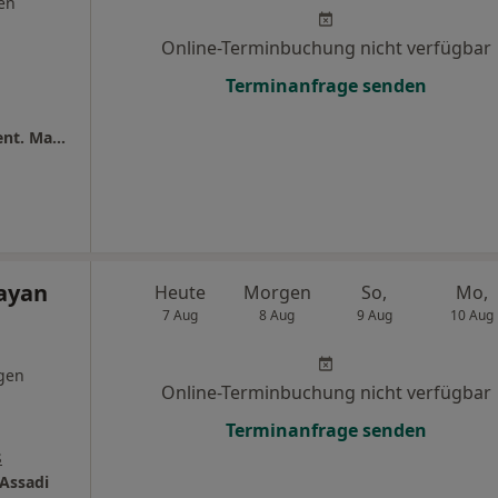
en
Online-Terminbuchung nicht verfügbar
Terminanfrage senden
Zahnmedizin im Jahrhunderthaus Dr.med.dent. Manuel Kenter und Björn Kenter
hayan
Heute
Morgen
So,
Mo,
7 Aug
8 Aug
9 Aug
10 Aug
gen
Online-Terminbuchung nicht verfügbar
Terminanfrage senden
s
 Assadi