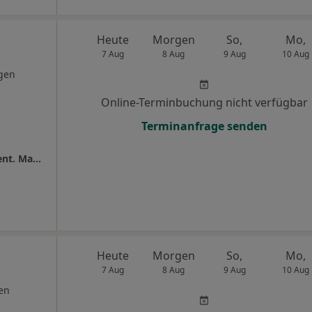
Heute
Morgen
So,
Mo,
7 Aug
8 Aug
9 Aug
10 Aug
gen
Online-Terminbuchung nicht verfügbar
Terminanfrage senden
Zahnmedizin im Jahrhunderthaus Dr.med.dent. Manuel Kenter und Björn Kenter
Heute
Morgen
So,
Mo,
7 Aug
8 Aug
9 Aug
10 Aug
en