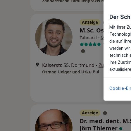
Der Schu
Anzeige
Mit Ihrer 
M.Sc. Osman Uel
Technologi
·
Mehr
Zahnarzt
die auf Ih
108 Bewertun
werden wir
technisch 
Ihre Zusti
Kaiserstr. 55, Dortmund
•
Zu Google Ma
aktualisier
Osman Uelger und Utku Pul
Cookie-Ei
Anzeige
Dr. med. dent. M.
Jörn Thiemer