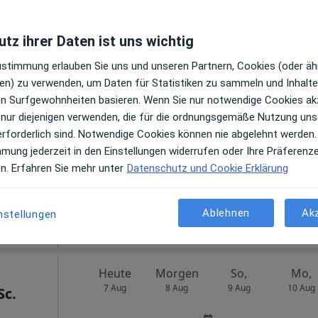
Zahnärztliche Familienpraxis Kleffner und Risse-Kleffner | Gemeinschaftspraxis | Zahnarzt in Dortmund |
tz ihrer Daten ist uns wichtig
Heute
Morgen
So,
Mo,
Zustimmung erlauben Sie uns und unseren Partnern, Cookies (oder äh
7 Aug
8 Aug
9 Aug
10 Aug
ger
en) zu verwenden, um Daten für Statistiken zu sammeln und Inhalte 
ren Surfgewohnheiten basieren. Wenn Sie nur notwendige Cookies ak
gen
Online-Terminbuchung nicht verfügbar
 nur diejenigen verwenden, die für die ordnungsgemäße Nutzung uns
erforderlich sind. Notwendige Cookies können nie abgelehnt werden.
Terminanfrage senden
mmung jederzeit in den Einstellungen widerrufen oder Ihre Präferenz
ps
en. Erfahren Sie mehr unter
Datenschutz und Cookie Erklärung
Ablehnen
Ak
nstellungen
Heute
Morgen
So,
Mo,
7 Aug
8 Aug
9 Aug
10 Aug
Sc.