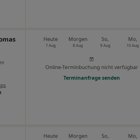
homas
Heute
Morgen
So,
Mo,
7 Aug
8 Aug
9 Aug
10 Aug
en
Online-Terminbuchung nicht verfügbar
Terminanfrage senden
aps
t
Heute
Morgen
So,
Mo,